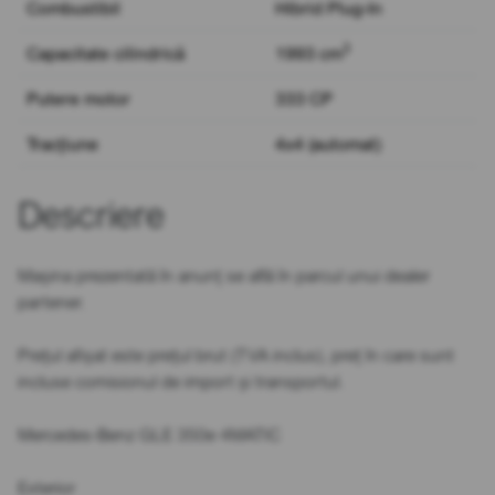
Combustibil
Hibrid Plug-In
3
Capacitate cilindrică
1993 cm
Putere motor
333 CP
Tracțiune
4x4 (automat)
Descriere
Mașina prezentată în anunț se află în parcul unui dealer
partener.
Prețul afișat este prețul brut (TVA inclus), preț în care sunt
incluse comisionul de import și transportul.
Mercedes-Benz GLE 350e 4MATIC
Exterior