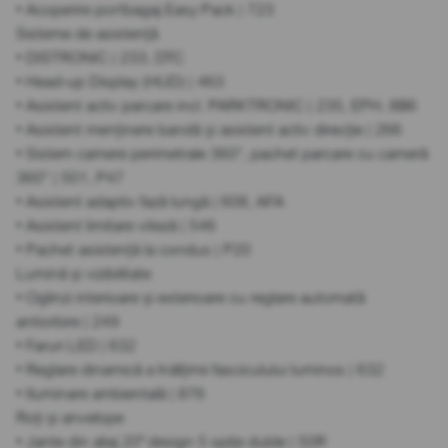
• Acoperire portbagaj Easy Pack | 723
Sisteme de asistență
• DISTRONIC | 233, DTC
• Head-up Display (HUD) | 463
• Asistent activ parcare incl. PARKTRONIC | 235, EPH, 8B6
• Asistent menținere bandă și asistent activ direcție | 266
• Sistem camere perimetrale 360°, pachet parcare cu cameră
360° | 501, P47
• Asistent adaptiv fază lungă | 608, AFA
• Asistent limitare viteză | 546
• Pachet asistență la condus | P20
Lumină și vizibilitate
• Oglinzi interioare și exterioare cu reglare automată
antiorbire | 249
• Faruri LED | 632
• Reglare dinamică a înălțimii fasciculului luminos | 632
• Iluminare ambientală | 876
Roți și anvelope
• Jante din aliaj 20" design 5 spițe duble | 50R