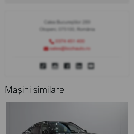
Calea Bucureștilor 289
Otopeni, 075100, România
0374 451 400
sales@bcchauto.ro
Mașini similare