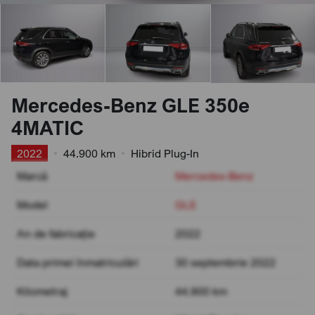
Mercedes-Benz GLE 350e
4MATIC
2022
•
44.900 km
•
Hibrid Plug-In
Marcă
Mercedes-Benz
Model
GLE
An de fabricație
2022
Data primei înmatriculări
30 septembrie 2022
Kilometraj
44.900 km