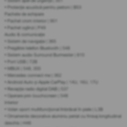
• Sistem apel de urgență | 351
• Protecție acustică pentru pietoni | B53
Pachete de echipare
• Pachet crom interior | 901
• Pachet oglinzi | P49
Audio & comunicație
• Sistem de navigație | 365
• Pregătire telefon Bluetooth | 548
• Sistem audio Surround Burmester | 810
• Port USB | 72B
• MBUX | 548, 355
• Mercedes connect me | 362
• Android Auto și Apple CarPlay | 14U, 16U, 17U
• Recepție radio digital DAB | 537
• Operare prin touchscreen | 548
Interior
• Volan sport multifuncțional îmbrăcat în piele | L3B
• Ornamente decorative aluminiu periat cu finisaj longitudinal
deschis | H46