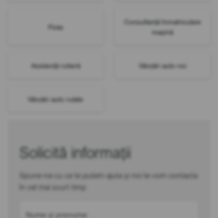
Consultanță înmatriculare
Flote
mașină
Asistență rutieră
Vânzări auto noi
Vânzări auto rulate
Solicită informații
Spune-ne cu ce te putem ajuta și noi te vom contacta
în cel mai scurt timp
Nume și prenume