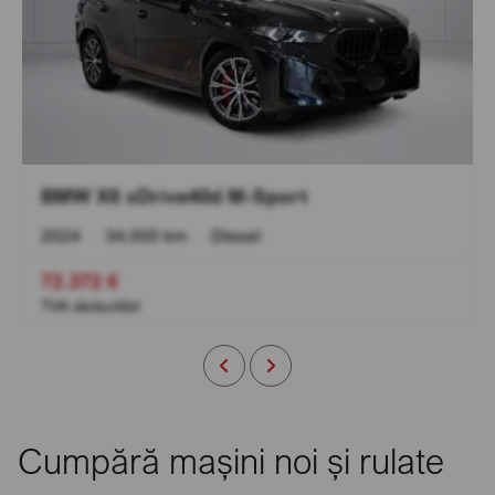
BMW X6 xDrive40d M-Sport
2024
•
34.000 km
•
Diesel
72.372 €
TVA deductibil
Cumpără mașini noi și rulate