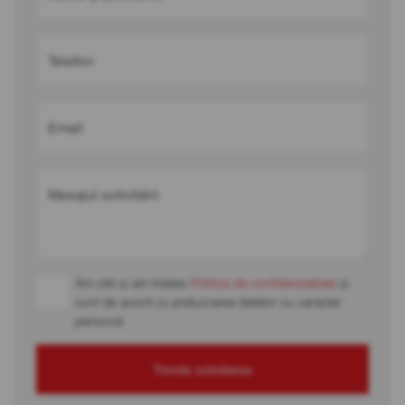
Telefon
Email
Mesajul solicitării
Am citit și am înțeles
Politica de confidențialitate
și
sunt de acord cu prelucrarea datelor cu caracter
personal
Trimite solicitarea