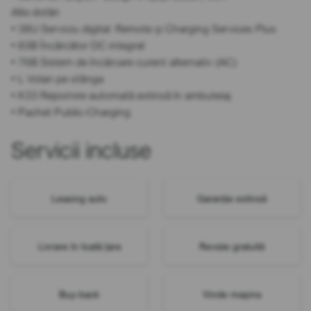
Alte dotări
• 38U Serviciu digital: Remote și Charging Services Plus
• 83B Încărcător DC integrat
• 76B Sistem de încărcare curent alternativ (AC)
• L Volan pe stânga
• K33 Repornire automată extinsă în ambuteiaj
• Pachet Public-Charging
Servicii incluse
Leasing auto
Garanție extinsă
Livrare în toată țara
Revizie gratuită
Buy-back
Vinde mașina