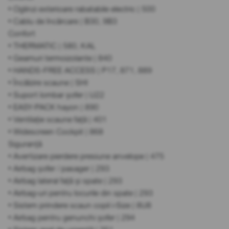
• Oglinzi exterioare rabatabile electric | 500
• Cablu de încărcare | B30, 9B3
Confort
• THERMATIC | 580, KAL
• Geamuri termoizolante | 840
• HANDS-FREE ACCESS | P17, 871, 889
• Încălzire scaune | SHI
• Suport lombar șofer | U22
• EASY-PACK hayon | 890
• Ventilație scaune față | 401
• Widescreen Cockpit | 868
Siguranță
• Avertizare pierdere presiune anvelope | 475
• Airbag șofer / pasager | 293
• Airbag lateral față și spate | 293
• Airbag-uri pentru locurile din spate | 293
• Sistem prindere scaun copil i-Size | 8U8
• Airbag pentru genunchi șofer | 294