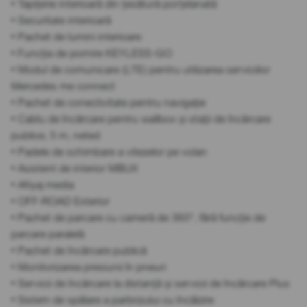
• Tapițerie interioară din țesătură porțelanată
• Securitate interioară
• Pachet de lumini interioare
• Funcția de pornire KEYLESS-GO
• Modul de comunicare (LTE) pentru utilizarea serviciilor
Mercedes me connect
• Pachet de conectivitate pentru navigație
• Cablu de încărcare pentru wallbox și stații de încărcare
publice, 5 m, neted
• Padele de schimbare a vitezelor pe volan
• Asistent de interior MBUX
• Afișaj media
• OFF-ROAD Exterior
• Pachet de parcare cu cameră de 360°, fără funcție de
parcare paralelă
• Pachet de încărcare publică
• Monitorizarea presiunii în pneuri
• Servicii de încărcare la distanță și servicii de încărcare Plus
• Sistem de spălare a parbrizului cu încălzire