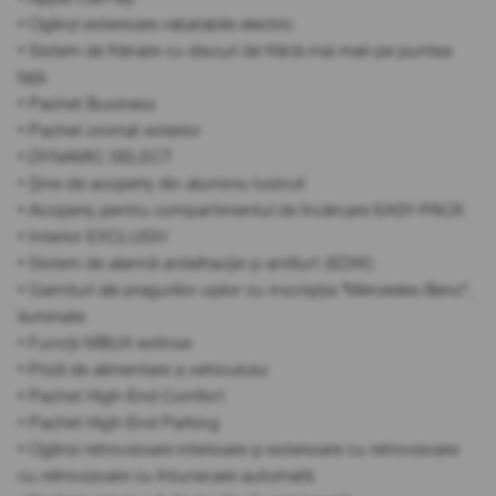
• Oglinzi exterioare rabatabile electric
• Sistem de frânare cu discuri de frână mai mari pe puntea
față
• Pachet Business
• Pachet cromat exterior
• DYNAMIC SELECT
• Șine de acoperiș din aluminiu lustruit
• Acoperiș pentru compartimentul de încărcare EASY-PACK
• Interior EXCLUSIV
• Sistem de alarmă antiefracție și antifurt (EDW)
• Garnituri ale pragurilor ușilor cu inscripția "Mercedes-Benz",
iluminate
• Funcții MBUX extinse
• Priză de alimentare a vehiculului
• Pachet High-End Comfort
• Pachet High-End Parking
• Oglinzi retrovizoare interioare și exterioare cu retrovizoare
cu retrovizoare cu întunecare automată