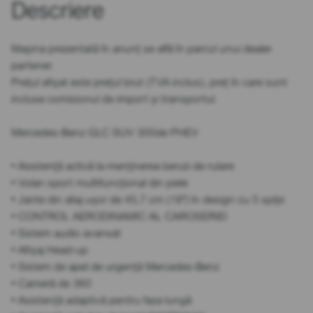
Descriere
Mașina prezentată în anunț se află în parcul unui dealer
partener.
Prețul afișat este prețul brut (TVA inclus), preț în care sunt
incluse comisionul de import și transportul.
Mercedes-Benz GLC SUV 300de PHEV
• Asistență activă la menținerea benzii de rulare
• Volan sport multifuncțional din piele
• Jante din aliaj ușor de 45,7 cm (18") în design cu 5 spițe
• CONTROL AERODINAMIC AL CAROSERIEI
• Sistem audio avansat
• Afișaj Head-up
• Sistem de apel de urgență Mercedes-Benz
• Cameră de 360
• Asistență adaptivă pentru faza lungă