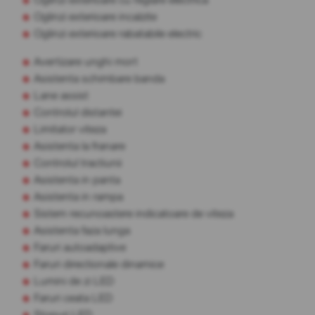
Oglinzi exterioare incalzite
Oglinzi exterioare rabatabile electric
Avertizare unghi mort
Asistenta schimbare banda
Lane assist
Controlul distantei
Limitator viteza
Asistenta la franare
Controlul tractiunii
Asistenta in panta
Asistenta in rampa
Sistem recunoastere indicatoare de viteza
Asistenta faza lunga
Faruri autoadaptive
Faruri directionale dinamice
Lumini de zi LED
Faruri ceata LED
Stopuri LED