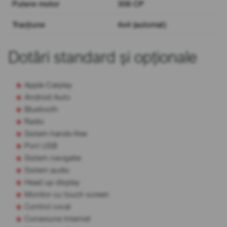
Putere motor
306 CP
Tracțiune
4x4 (automat)
Dotări standard și opționale
Apple Carplay
Android Auto
Bluetooth
Radio
Sistem hands-free
Port USB
Sistem navigatie
Sistem audio
Head up display
Monitor cu touch screen
Control vocal
Conexiune Internet