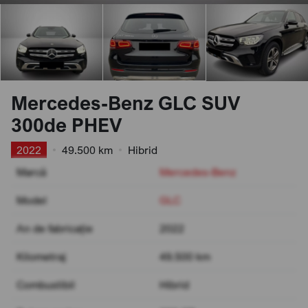
Mercedes-Benz GLC SUV
300de PHEV
2022
•
49.500 km
•
Hibrid
Marcă
Mercedes-Benz
Model
GLC
An de fabricație
2022
Kilometraj
49.500 km
Combustibil
Hibrid