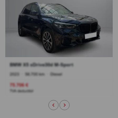
BMW X5 xDrive30d M-Sport
2023
•
56.700 km
•
Diesel
75.706 €
TVA deductibil