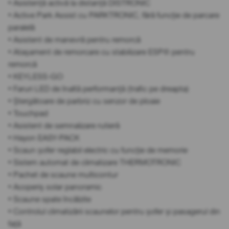
• Asistență activă la distanță DISTRONIC
• Active Park Assist cu PARKTRONIC, fără funcție de parcare
paralelă
• Asistent de manevră pentru remorcă
• Atașament de remorcare cu stabilizare ESP® pentru
remorcă
• KEYLESS-GO
• Faruri LED de înaltă performanță (trafic pe dreapta)
• Ștergătoare de parbriz cu senzor de ploaie
• Touchpad
• Asistent de semnalizare rutieră
• Hayon EASY-PACK
• Scaun șofer reglabil electric cu funcție de memorie
• Sistem automat de climatizare THERMOTRONIC
• Pachet de scaune multicontur
• Acoperiș solar panoramic
• Scaune spate încălzite
• Controlul climatizării scaunelor pentru șofer și pasagerul din
față