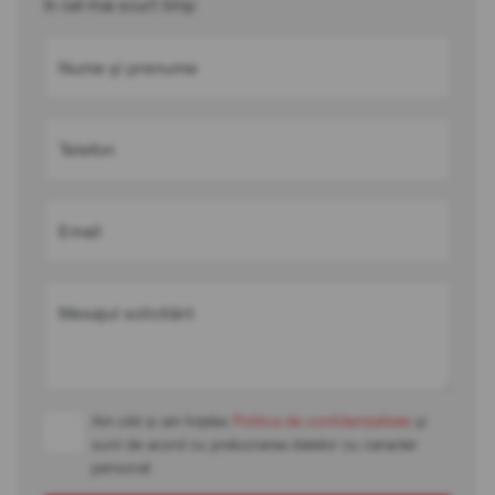
în cel mai scurt timp
Nume și prenume
Telefon
Email
Mesajul solicitării
Am citit și am înțeles
Politica de confidențialitate
și
sunt de acord cu prelucrarea datelor cu caracter
personal