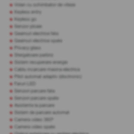
Volan cu schimbator de viteze
Keyless entry
Keyless go
Senzor ploaie
Geamuri electrice fata
Geamuri electrice spate
Privacy glass
Stergatoare parbriz
Sistem recuperare energie
Cablu incarcare masina electrica
Pilot automat adaptiv (disctronic)
Faruri LED
Senzori parcare fata
Senzori parcare spate
Asistenta la parcare
Sistem de parcare automat
Camera video 360º
Camera video spate
Oglinzi exterioare cu reglare electrica