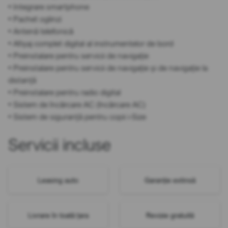
• Integrare smartphone
• Pachet oglinzi
• Antenă telefonică
• Afișaj complet digital al instrumentelor de bord
• Preinstalare pentru servicii de navigație
• Preinstalare pentru servicii de navigație și de navigație la
distanță
• Preinstalare pentru radio digital
• Sistem de încărcare AC (încărcare AC)
• Sistem de siguranță pentru copii i-Size
Servicii incluse
Leasing auto
Garanție extinsă
Livrare în toată țara
Revizie gratuită