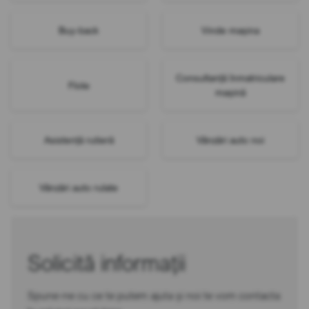
Buy-back
Vinde mașina
Consultanță înmatriculare
Flote
mașină
Asistență rutieră
Vânzări auto noi
Vânzări auto rulate
Solicită informații
Spune-ne cu ce te putem ajuta și noi te vom contacta