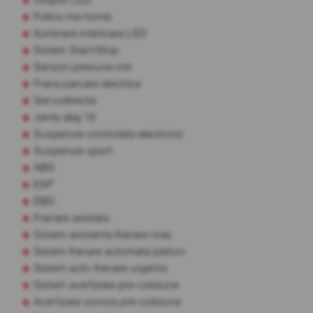
Follow me home
Iluminare interioara LED
Sistem Start/Stop
Senzori presiune roti
Frana parcare electrica
Servodirectie
Jante aliaj 18
Suspensie controlata electronic
Suspensie sport
ABS
ESP
EBD
Franare asistata
Sistem asistenta franare oras
Sistem franare automata pietoni
Sistem activ franare urgenta
Sistem avertizare pre-coliziune
Avertizare sonora pre-coliziune