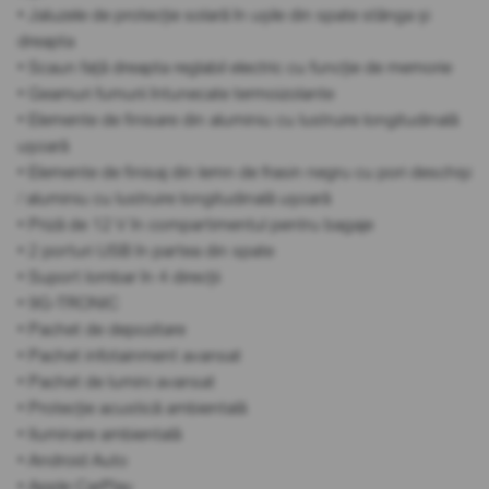
• Jaluzele de protecție solară în ușile din spate stânga și
dreapta
• Scaun față dreapta reglabil electric cu funcție de memorie
• Geamuri fumurii întunecate termoizolante
• Elemente de finisare din aluminiu cu lustruire longitudinală
ușoară
• Elemente de finisaj din lemn de frasin negru cu pori deschiși
/ aluminiu cu lustruire longitudinală ușoară
• Priză de 12 V în compartimentul pentru bagaje
• 2 porturi USB în partea din spate
• Suport lombar în 4 direcții
• 9G-TRONIC
• Pachet de depozitare
• Pachet infotainment avansat
• Pachet de lumini avansat
• Protecție acustică ambientală
• Iluminare ambientală
• Android Auto
• Apple CarPlay