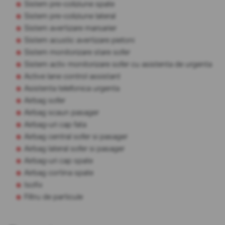
Sistem pre-coliziune spate
Sistem pre-coliziune lateral
Sistem avertizare marsarier
Sistem acustic avertizare pietoni
Sistem monitorizare stare sofer
Sistem activ monitorizare sofer cu asistenta de urgenta
Active lane control assistant
Asistenta telefonica urgenta
Airbag sofer
Airbag scaun pasager
Airbag-uri cap fata
Airbag central sofer si pasager
Airbag lateral sofer si pasager
Airbag-uri cap spate
Airbag cortina spate
Isofix
Filtru de particule