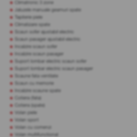
Climatronic 3 zone
Jaluzele manuale geamuri spate
Tapiterie piele
Climatizare spate
Scaun sofer ajustabil electric
Scaun pasager ajustabil electric
Incalzire scaun sofer
Incalzire scaun pasager
Suport lombar electric scaun sofer
Suport lombar electric scaun pasager
Scaune fata ventilate
Scaun cu memorie
Incalzire scaune spate
Cotiera (fata)
Cotiera (spate)
Volan piele
Volan sport
Volan cu comenzi
Volan multifunctional