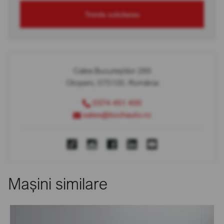
Trimite solicitarea
Calea Bucureștilor 289
Otopeni, 075100, România
0374 451 400
sales@bcchauto.ro
Mașini similare