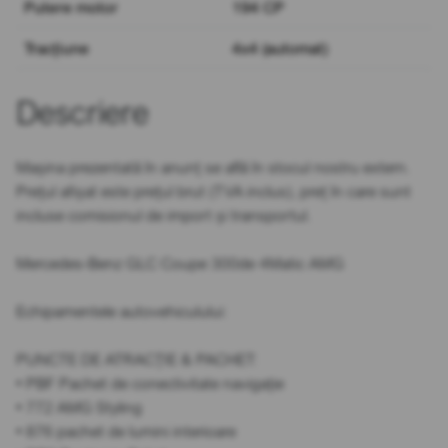
Putere motor
194 CP
Tracțiune
4x4 (automat)
Descriere
Mașina prezentată în anunț se află în stocul nostru extern.
Prețul afișat este prețul brut (TVA inclus), preț în care sunt
incluse comisionul de import și transportul.
Mercedes-Benz GLC Coupe 300de 4Matic AMG
Echipamentele autovehiculului:
PUNCTE DE ATRACȚIE & PACHET:
• PBF Pachet de conectivitate navigație
• 772 AMG Styling
• 876 pachet de lumini interioare