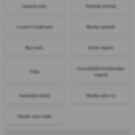
Leasing auto
Garanție extinsă
Livrare în toată țara
Revizie gratuită
Buy-back
Vinde mașina
Consultanță înmatriculare
Flote
mașină
Asistență rutieră
Vânzări auto noi
Vânzări auto rulate