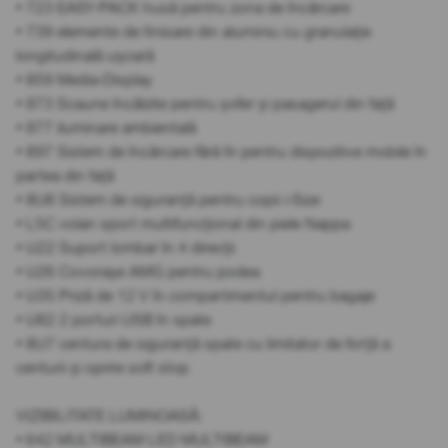
• 723 EASY-PACK husă pentru zona de încărcare
• 739 elemente de finisare din aluminiu cu granulație
longitudinală ușoară
• 859 Media-Display
• 873 Scaune încălzite pentru șofer și pasagerul din față
• 877 iluminare ambientală
• 897 Sistem de încărcare fără fir pentru dispozitive mobile în
partea din față
• 8U8 Sistem de siguranță pentru copii i-Size
• L5C volan sport multifuncțional din piele Nappa
• U22 Suport lombar în 4 direcții
• U26 Covorașe AMG pentru podea
• U35 Priză de 12 V în compartimentul pentru bagaje
• U82 2 porturi USB în spate
• 8U7 centura de siguranță spate cu limitator de forță a
centurii și oprire soft stop
VIZIBILITATE LUMINOASĂ:
• 642 MULTIBEAM LED MULTIBEAM