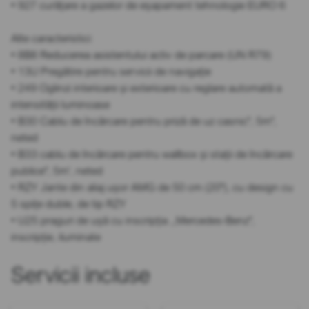
• 927 curățare a gazelor de eșapament tehnologie EURO 6
Alte caracteristici:
• 8B8 Reducerea asistentului activ de parcare (UN R79)
• 13U Pregătire pentru servicii de navigație
• 249 Oglinzi interioare și exterioare cu reglare automată a
intensității luminoase
• B30 Cablu de încărcare pentru priză de uz casnic", 5m",
neted
• B33 cablu de încărcare pentru wallbox și stații de încărcare
publice", 5m', neted
• RZY Jante din aliaj ușor AMG de 50 cm (20"), cu design cu
5 spițe duble, de tip RZY
• U25 praguri de ușă cu inscripția ,,Mercedes-Benz",
inscripție, iluminate
Servicii incluse