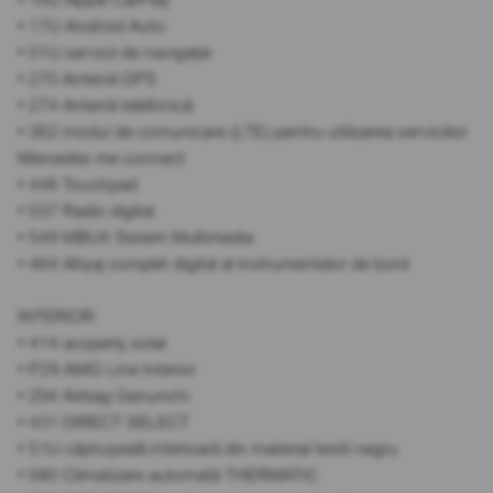
• 17U Android Auto
• 01U servicii de navigație
• 270 Antenă GPS
• 274 Antenă telefonică
• 362 modul de comunicare (LTE) pentru utilizarea serviciilor
Mercedes me connect
• 446 Touchpad
• 537 Radio digital
• 549 MBUX Sistem Multimedia
• 464 Afișaj complet digital al instrumentelor de bord
INTERIOR:
• 414 acoperiș solar
• P29 AMG Line Interior
• 294 Airbag Genunchi
• 431 DIRECT SELECT
• 51U căptușeală interioară din material textil negru
• 580 Climatizare automată THERMATIC