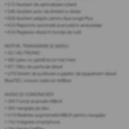
• 513 Asistent de semnalizare rutieră
• 546 Asistent activ de limitare a vitezei
• 628 Asistent adaptiv pentru faza lungă Plus
• K33 Repornire automată avansată în ambuteiaje
• K34 Reglarea vitezei în funcție de rută
MOTOR, TRANSMISIE ȘI ȘASIU:
• 421 9G-TRONIC
• 482 șasiu cu gardă la sol mai mare
• 971 Filtru de particule diesel
• U79 Sistem de purificare a gazelor de eșapament diesel
BlueTEC, inclusiv rezervor AdBlue
AUDIO ȘI COMUNICAȚII:
• 355 Funcții avansate MBUX
• 365 navigație pe disc
• U19 Realitate augmentată MBUX pentru navigație
• 14U Integrare smartphone
• 16U Apple CarPlay