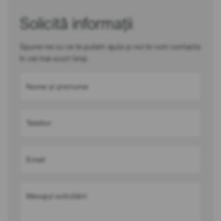
Solicită informații
Spune-ne cu ce te putem ajuta și noi te vom contacta
în cel mai scurt timp
Nume și prenume
Telefon
Email
Mesajul solicitării