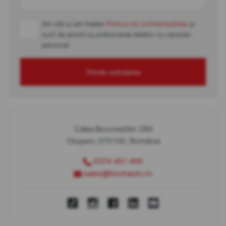
Am citit și am înțeles
Politica de confidențialitate
și
sunt de acord cu prelucrarea datelor cu caracter
personal
Trimite solicitarea
Calea Bucureștilor 289
Otopeni, 075100, România
0374 451 400
sales@bcchauto.ro