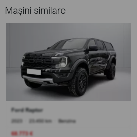
Mașini similare
Ford Raptor
2023
•
23.450 km
•
Benzina
68.773 €