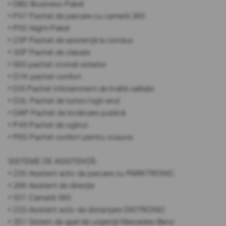
• DB2 Business-Paket
• P47 Pachet de parcare cu cameră 360
• P55 Night-Paket
• 23P Pachet de asistență la condus
• 30P Pachet de clasare
• 900 pachet cromat exterior
• D1K pachet confort
• D3I Pachet Infotainment de înaltă calitate
• D3L Pachet de lumini high-end
• DAP Pachet de încărcare publică
• P49 Pachet de oglinzi
• P65 Pachet confort pentru scaune
SISTEME DE ASISTENȚĂ:
• 235 Asistent activ de parcare cu PARKTRONIC
• 266 Asistent de direcție
• 501 Cameră 360
• 233 Asistent activ de distanțare DISTRONIC
• 351 Sistem de apel de urgență Mercedes-Benz