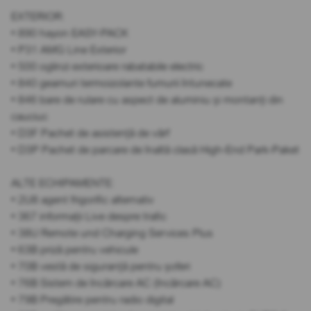
EXTERIOR:
• 890 hayon EASY-PACK
• P31 AMG Line Exterior
• 500 oglinzi exterioare rabatabile electric
• 840 geamuri termoizolante fumurii întunecate
• 846 bare de rulare cu aspect de aluminiu și montanți din
cauciuc
• D3F Pachet de asistență de vârf
• D3P Pachet de parcare de înaltă clasă High-End Park-Paket
ALTE ECHIPAMENTE:
• 2U8 agent frigorific alternativ
• 367 informații Live despre trafic
• 38U Remote und Charging Services Plus
• 63B priză pentru vehicule
• 70B vestă de siguranță pentru șoferi
• 76B Sistem de încărcare AC (încărcare AC)
• 79B Pregătire pentru radio digital