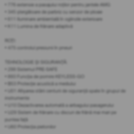
• 776 extensie a pasajului roților pentru jantele AMG
• 345 ștergătoare de parbriz cu senzor de ploaie
• 611 Iluminare ambientală în oglinzile exterioare
• K11 Lumina de frânare adaptivă
ROȚI:
• 475 controlul presiunii în pneuri
TEHNOLOGIE ȘI SIGURANȚĂ:
• 299 Sistemul PRE-SAFE
• 893 Funcția de pornire KEYLESS-GO
• B53 Protecție acustică a mediului
• U01 Afișarea stării centurii de siguranță spate în grupul de
instrumente
• U10 Dezactivarea automată a airbagului pasagerului
• U29 Sistem de frânare cu discuri de frână mai mari pe
puntea față
• U60 Protecția pietonilor