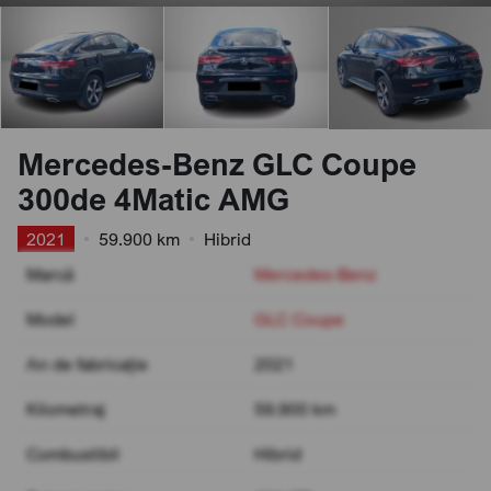
Mercedes-Benz GLC Coupe
300de 4Matic AMG
2021
•
59.900 km
•
Hibrid
Marcă
Mercedes-Benz
Model
GLC Coupe
An de fabricație
2021
Kilometraj
59.900 km
Combustibil
Hibrid