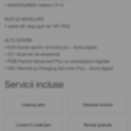
• AVANTGARDE Interior | P14
ROȚI ȘI ANVELOPE
• Jante din aliaj ușor de 18" | R32
ALTE DOTĂRI
• 6U0 Sunet sportiv al motorului – Extra digital
• 321 Scanner de amprentă
• PDB Pachet Advanced Plus cu extraopțiuni digitale
• 38U Remote și Charging Services Plus – Extra digital
Servicii incluse
Leasing auto
Garanție extinsă
Livrare în toată țara
Revizie gratuită