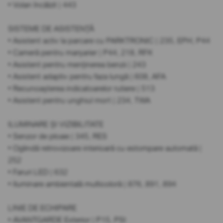
• Volan încălzit | 443
SISTEME DE ASISTENȚĂ
• Asistent activ la parcare cu PARKTRONIC | 235, EPH, P44
• Cameră pentru marșarier | P44, 218, RFK
• Asistent pentru menținerea benzii | 243
• Asistent adaptiv pentru faza lungă | 608, AFA
• Recunoașterea indicatoarelor rutiere | 513
• Asistent pentru unghiul mort | 234, TWA
ILUMINARE ȘI VIZIBILITATE
• Senzor de ploaie | 345, RES
• Oglindă retrovizoare interioară cu estompare automată |
252
• Faruri LED | 632
• Iluminare ambientală multicoloră | 876, 891, 894
LINIE DE ECHIPARE
• AVANTGARDE Exterior | P15, PSI