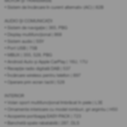
MOTOR ȘI TRANSMISIE
• Sistem de încărcare în curent alternativ (AC) | 82B
AUDIO ȘI COMUNICAȚII
• Sistem de navigație | 365, PBG
• Display multifuncțional | 868
• Sistem audio | SSY
• Port USB | 75B
• MBUX | 355, 528, PBG
• Android Auto și Apple CarPlay | 16U, 17U
• Recepție radio digitală DAB | 537
• Încărcare wireless pentru telefon | 897
• Operare prin ecran tactil | 528
INTERIOR
• Volan sport multifuncțional îmbrăcat în piele | L3E
• Ornamente interioare cu model romburi, gri argintiu | H50
• Acoperire portbagaj EASY-PACK | 723
• Banchetă spate rabatabilă | 287, DLS