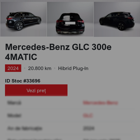
Mercedes-Benz GLC 300e
4MATIC
2024
•
20.800 km
•
Hibrid Plug-In
ID Stoc #33696
Vezi preț
Marcă
Mercedes-Benz
Model
GLC
An de fabricație
2024