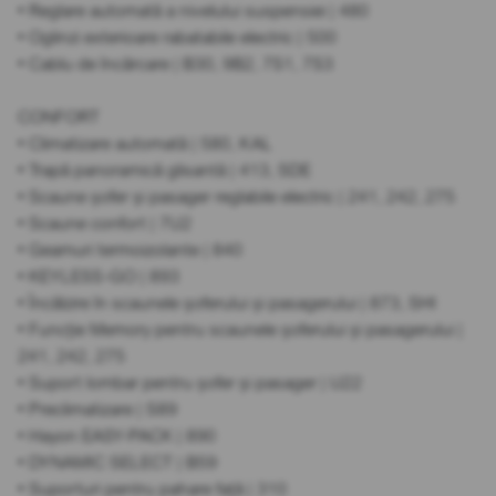
• Reglare automată a nivelului suspensiei | 480
• Oglinzi exterioare rabatabile electric | 500
• Cablu de încărcare | B30, 9B2, 7S1, 7S3
CONFORT
• Climatizare automată | 580, KAL
• Trapă panoramică glisantă | 413, SDE
• Scaune șofer și pasager reglabile electric | 241, 242, 275
• Scaune confort | 7U2
• Geamuri termoizolante | 840
• KEYLESS-GO | 893
• Încălzire în scaunele șoferului și pasagerului | 873, SHI
• Funcție Memory pentru scaunele șoferului și pasagerului |
241, 242, 275
• Suport lombar pentru șofer și pasager | U22
• Preclimatizare | S89
• Hayon EASY-PACK | 890
• DYNAMIC SELECT | B59
• Suporturi pentru pahare față | 310