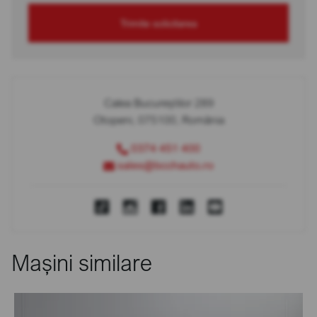
Trimite solicitarea
Calea Bucureștilor 289
Otopeni, 075100, România
0374 451 400
sales@bcchauto.ro
Mașini similare