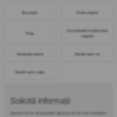
Buy-back
Vinde mașina
Consultanță înmatriculare
Flote
mașină
Asistență rutieră
Vânzări auto noi
Vânzări auto rulate
Solicită informații
Spune-ne cu ce te putem ajuta și noi te vom contacta