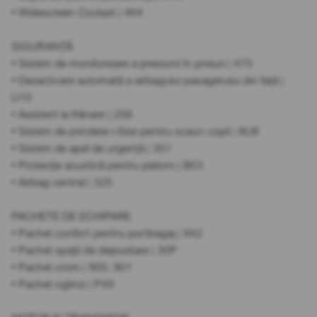
• Widescreen Cockpit | 464
SIGURANȚĂ
• Sistem de monitorizare a presiunii în pneuri | 475
• Dezactivare automată a airbagului pasagerului din față |
U10
• Asistent la frânare | 258
• Sistem de prindere i-Size pentru scaun copil | 8U8
• Sistem de apel de urgență | 351
• Protecție acustică pentru pietoni | B53
• Airbag central | 325
PACHETE DE ECHIPARE
• Pachet confort pentru portbagaj | 942
• Pachet spații de depozitare | 30P
• Pachet crom | 900, 901
• Pachet oglinzi | P49