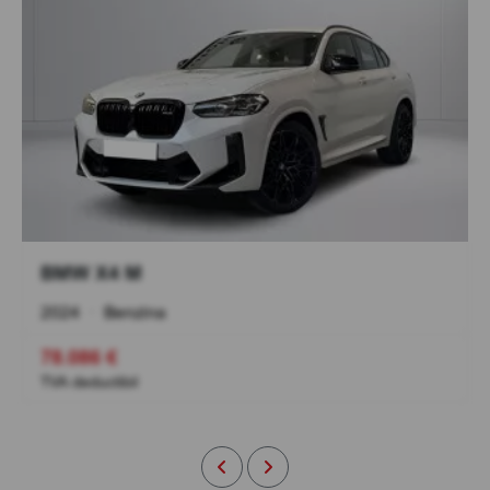
BMW X4 M
2024
•
Benzina
78.086 €
TVA deductibil