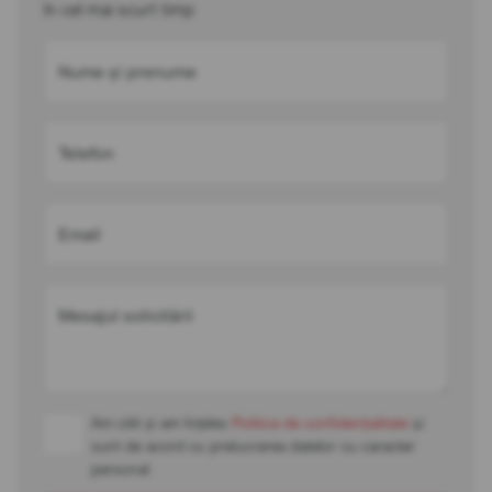
în cel mai scurt timp
Nume și prenume
Telefon
Email
Mesajul solicitării
Am citit și am înțeles
Politica de confidențialitate
și
sunt de acord cu prelucrarea datelor cu caracter
personal