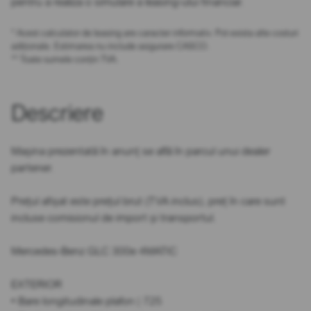
pentru a realiza o simulare a leasing-ului financiar.
* Acest calculator de leasing are caracter informativ. Pot exista alte costuri
adiționale. Estimarea nu include asigurare CASCO.
** Toate sumele conțin TVA.
Descriere
Mașina prezentată în anunț se află în parcul unui dealer
partener.
Prețul afișat este prețul brut (TVA inclus), preț în care sunt
incluse comisionul de import și transportul.
Mercedes-Benz GLC 300e 4MATIC
EXTERIOR
• Bare longitudinale plafon | 725