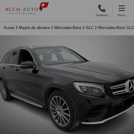
Apelează
Meniu
Acasa
Mașini de vânzare
Mercedes-Benz
GLC
Mercedes-Benz GLC