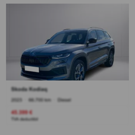
Skoda Kodiaq
2023
•
66.700 km
•
Diesel
45.399 €
TVA deductibil