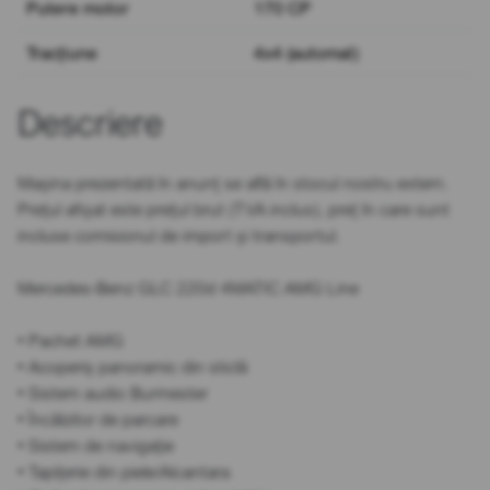
Putere motor
170 CP
Tracțiune
4x4 (automat)
Descriere
Mașina prezentată în anunț se află în stocul nostru extern.
Prețul afișat este prețul brut (TVA inclus), preț în care sunt
incluse comisionul de import și transportul.
Mercedes-Benz GLC 220d 4MATIC AMG Line
• Pachet AMG
• Acoperiș panoramic din sticlă
• Sistem audio Burmester
• Încălzitor de parcare
• Sistem de navigație
• Tapițerie din piele/Alcantara