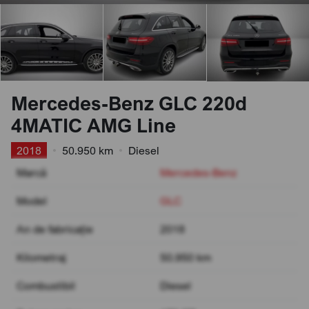
Mercedes-Benz GLC 220d
4MATIC AMG Line
2018
•
50.950 km
•
Diesel
Marcă
Mercedes-Benz
Model
GLC
An de fabricație
2018
Kilometraj
50.950 km
Combustibil
Diesel