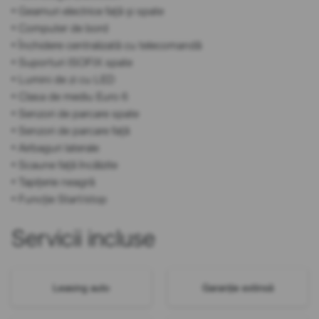
• Geamuri electrice față și spate
• Computer de bord
• Închidere centralizată cu telecomandă
• Suporturi ISOFIX spate
• Lumini de zi cu LED
• Clasa de mediu Euro 6
• Senzori de parcare spate
• Senzori de parcare față
• Airbaguri laterale
• Scaune față încălzite
• Tapițerie neagră
• Funcție Start/stop
Servicii incluse
Leasing auto
Garanție extinsă