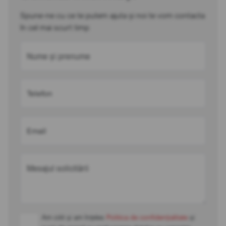
Spune-ne cu ce te putem ajuta și noi te vom contacta
în cel mai scurt timp
Nume și prenume
Telefon
Email
Mesajul solicitării
Am citit și am înțeles
Politica de confidențialitate
și