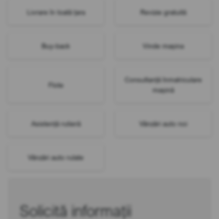
Livrare în toată țara
Revizie gratuită
Buy-back
Vinde mașina
Consultanță înmatriculare
Flote
mașină
Asistență rutieră
Vânzări auto noi
Vânzări auto rulate
Solicită informații