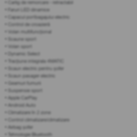
• Carlig de remorcare - retractabil
• Faruri LED dinamice
• Capacul portbagajului electric
• Control de croazieră
• Volan multifuncțional
• Scaune sport
• Volan sport
• Dynamic Select
• Tracțiune integrala 4MATIC
• Scaun electric pentru șofer
• Scaun pasager electric
• Geamuri fumurii
• Suspensie sport
• Apple CarPlay
• Android Auto
• Climatizare în 2 zone
• Control climatizare/climatizare
• Airbag șofer
• Tehnologie Bluetooth