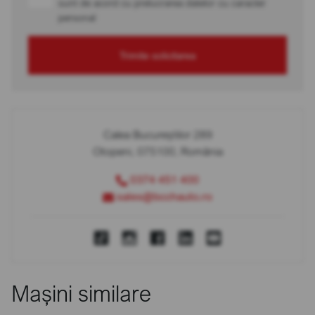
sunt de acord cu prelucrarea datelor cu caracter
personal
Trimite solicitarea
Calea Bucureștilor 289
Otopeni, 075100, România
0374 451 400
sales@bcchauto.ro
Mașini similare