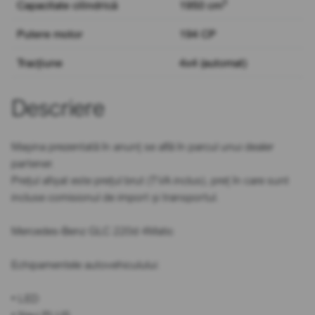
3
Capacitate cilindrică
1950 cm
Putere motor
194 CP
Tracțiune
4x4 (automat)
Descriere
Mașina prezentată în anunț se află în parcul unui dealer
partener.
Prețul afișat este prețul brut (TVA inclus), preț în care sunt
incluse comisionul de import și transportul.
Mercedes-Benz GLC 220d 4Matic
Echipamentele autovehiculului:
• LED