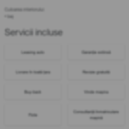
Culoarea interiorului:
• bej
Servicii incluse
Leasing auto
Garanție extinsă
Livrare în toată țara
Revizie gratuită
Buy-back
Vinde mașina
Consultanță înmatriculare
Flote
mașină