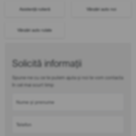
Asistență rutieră
Vânzări auto noi
Vânzări auto rulate
Solicită informații
Spune-ne cu ce te putem ajuta și noi te vom contacta
în cel mai scurt timp
Nume și prenume
Telefon