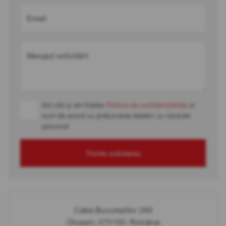
Email
Mesajul solicitării
Am citit și am înțeles
Politica de confidențialitate
și
sunt de acord cu prelucrarea datelor cu caracter
personal
Trimite solicitarea
Calea Bucureștilor 289
Otopeni, 075100, România