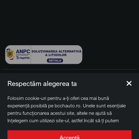
© 2026 BCCH Group Switzerland AG. Toate drepturile
Respectăm alegerea ta
rezervate.
Platfomă dezvoltată de Workleto.
Folosim cookie-uri pentru a-ți oferi cea mai bună
BCCH Auto Switzerland este o marcă a societății
BCCH
experiență posibilă pe bcchauto.ro. Unele sunt esențiale
Group Switzerland AG
pentru funcționarea acestui site, altele ne ajută să
Sediu social: David Business Center, Str. Erou Iancu Nicolae
înțelegem cum utilizezi site-ul, astfel încât să țl putem
nr. 29, Voluntari, Ilfov
îmbunătăți. De asemenea, este posibil să folosim cookie-
Nr. de înregistrare la Registrul Comerțului J2022004957230,
uri în scopuri de targetare. Apasă pe „Acceptă toate”
Acceptă