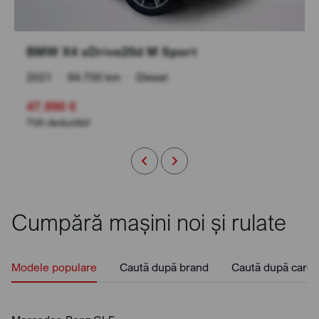
BMW X4 xDrive20d M Sport
2021
•
84.700 km
•
Diesel
47.990 €
TVA deductibil
Cumpără mașini noi și rulate
Modele populare
Caută după brand
Caută după caros