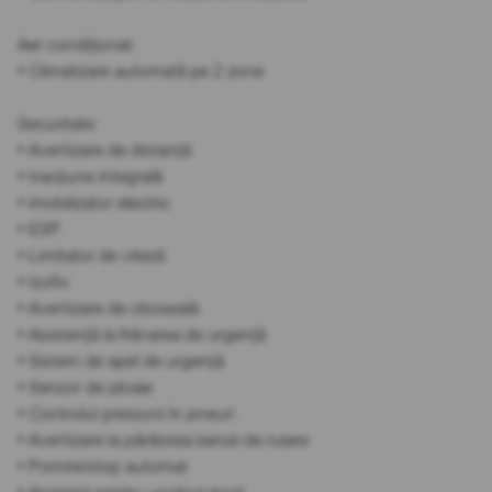
Aer condiționat:
• Climatizare automată pe 2 zone
Securitate:
• Avertizare de distanță
• tracțiune integrală
• imobilizator electric
• ESP
• Limitator de viteză
• Isofix
• Avertizare de oboseală
• Asistență la frânarea de urgență
• Sistem de apel de urgență
• Senzor de ploaie
• Controlul presiunii în pneuri
• Avertizare la părăsirea benzii de rulare
• Pornire/stop automat