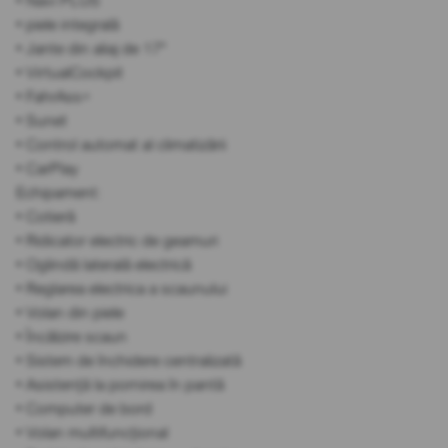
• Navi PLUS
• piele integrală
• Jante din aliaj de 17"
• VirtualCockpit
• FahrAss+
• Sunet
• Control automat al climatizării
• CarPlay
Echipament:
• Cotieră
• Ridicator electric de geamuri
• Oglindă laterală electrică
• Reglarea electrica a scaunului
• Volan din piele
• Încălzire scaun
• Sistem de închidere centralizată
• Asistență la pornirea în pantă
• Computer de bord
• Volan multifuncțional