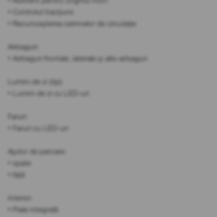
• Asistent pentru unghiul mort
• Controlul tracțiunii
• Recunoașterea semnelor de circulație
Airbaguri:
• Airbaguri frontale, laterale și alte airbaguri
Lumini de zi (tip):
• Lumini de zi cu LED-uri
Faruri:
• Faruri cu LED-uri
Ajutor de parcare:
• spate
• față
Interior:
• Piele integrală