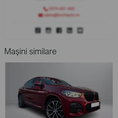
0374 451 400
sales@bcchauto.ro
Mașini similare