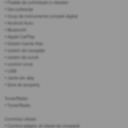
• Padele de schimbare a vitezelor
• Servodirecție
• Grup de instrumente complet digital
• Android Auto
• Bluetooth
• Apple CarPlay
• Sistem hands-free
• sistem de navigație
• sistem de sunet
• control vocal
• USB
• Jante din aliaj
• Șine de acoperiș
Tuner/Radio:
• Tuner/Radio
Controlul vitezei:
• Control adaptiv al vitezei de croazieră