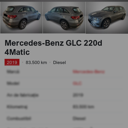
Mercedes-Benz GLC 220d
4Matic
2019
•
83.500 km
•
Diesel
Marcă
Mercedes-Benz
Model
GLC
An de fabricație
2019
Kilometraj
83.500 km
Combustibil
Diesel