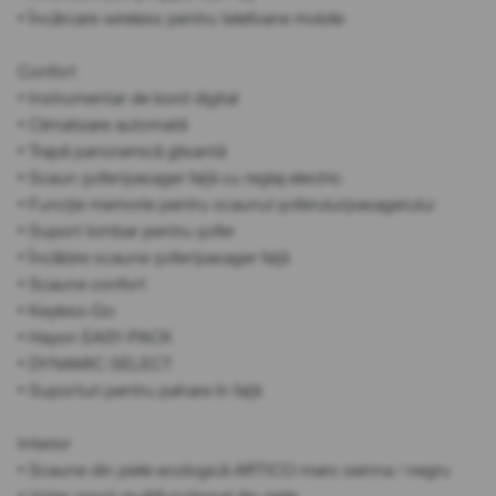
• Încărcare wireless pentru telefoane mobile
Confort
• Instrumentar de bord digital
• Climatizare automată
• Trapă panoramică glisantă
• Scaun șofer/pasager față cu reglaj electric
• Funcție memorie pentru scaunul șoferului/pasagerului
• Suport lombar pentru șofer
• Încălzire scaune șofer/pasager față
• Scaune confort
• Keyless-Go
• Hayon EASY-PACK
• DYNAMIC SELECT
• Suporturi pentru pahare în față
Interior
• Scaune din piele ecologică ARTICO maro sienna / negru