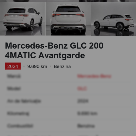
Mercedes-Benz GLC 200
4MATIC Avantgarde
2024
•
9.690 km
•
Benzina
Marcă
Mercedes-Benz
Model
GLC
An de fabricație
2024
Kilometraj
9.690 km
Combustibil
Benzina