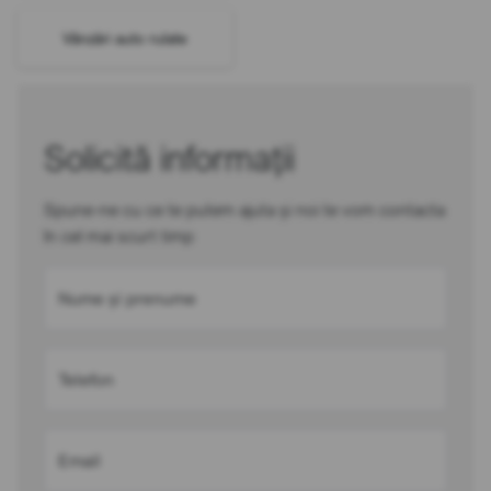
Vânzări auto rulate
Solicită informații
Spune-ne cu ce te putem ajuta și noi te vom contacta
în cel mai scurt timp
Nume și prenume
Telefon
Email