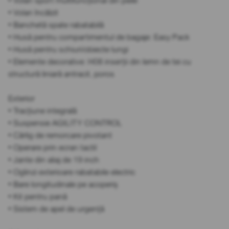
• Volan sport multifuncțional din piele
• Volan încălzit
• Banchetă spate rabatabilă
• Husă pentru compartimentul de bagaje: Easy Pack
• Husă pentru schiuri/obiecte lungi
• Elemente decorative: H08 inserții din lemn de tei cu
structură liniară antracit, poros
Exterior
• Tracțiune integrală
• Suspensie AGILITY CONTROL
• Cârlig de remorcare pivotant
• Operare prin ecran tactil
• Jante din aliaj de 19 inch
• Oglinzi exterioare rabatabile electric
• Bare longitudinale pe acoperiș
• Kit pentru pană
• Sistem de apel de urgență