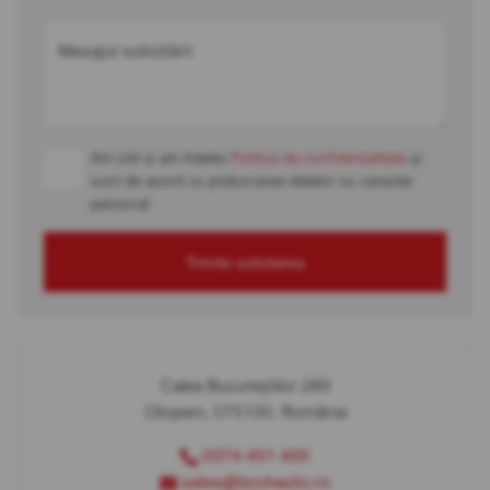
Mesajul solicitării
Am citit și am înțeles
Politica de confidențialitate
și
sunt de acord cu prelucrarea datelor cu caracter
personal
Trimite solicitarea
Calea Bucureștilor 289
Otopeni, 075100, România
0374 451 400
sales@bcchauto.ro