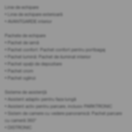
Linie de echipare
• Linie de echipare exterioară
• AVANTGARDE interior
Pachete de echipare
• Pachet de iarnă
• Pachet confort: Pachet confort pentru portbagaj
• Pachet lumină: Pachet de iluminat interior
• Pachet spații de depozitare
• Pachet crom
• Pachet oglinzi
Sisteme de asistență
• Asistent adaptiv pentru faza lungă
• Asistent activ pentru parcare, inclusiv PARKTRONIC
• Sistem de camere cu vedere panoramică: Pachet parcare
cu cameră 360°
• DISTRONIC