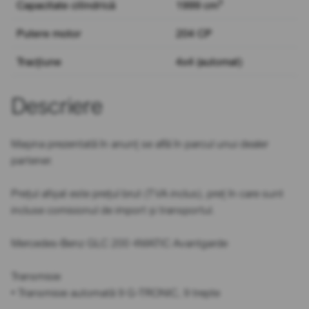
3
Capacitate cilindrică
1999 cm
Putere motor
204 CP
Tracțiune
4x4 (automat)
Descriere
Mașina prezentată în anunț se află în parcul unui dealer
partener.
Prețul afișat este prețul brut (TVA inclus), preț în care sunt
incluse comisionul de import și transportul.
Mercedes-Benz GLC 200 4MATIC Avantgarde
Transmisie
• Transmisie automată 9 G-TRONIC, 9 trepte