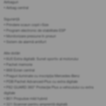
Airbaguri
• Airbag central
Siguranță
• Prindere scaun copil i-Size
• Program electronic de stabilitate ESP
• Monitorizare presiune în pneuri
• Sistem de alarmă antifurt
Alte dotări
• 6U0 Extra digitală: Sunet sportiv al motorului
• Pachet memorie
• 868 Ecran central
• Praguri iluminate cu inscripția Mercedes-Benz
• PDB Pachet Advanced-Plus cu extra digitale
• P82 GUARD 360° Protecție Plus a vehiculului cu extra
digitale
• B01 Propulsie mild hybrid
• 321 Scanner pentru amprentă digitală