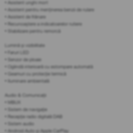
• Asistent unghi mort
• Asistent pentru menținerea benzii de rulare
• Asistent de frânare
• Recunoaștere a indicatoarelor rutiere
• Stabilizare pentru remorcă
Lumină și vizibilitate
• Faruri LED
• Senzor de ploaie
• Oglindă interioară cu estompare automată
• Geamuri cu protecție termică
• Iluminare ambientală
Audio & Comunicații
• MBUX
• Sistem de navigație
• Recepție radio digitală DAB
• Sistem audio
• Android Auto și Apple CarPlay