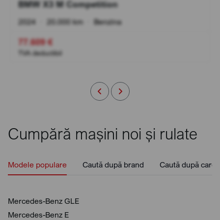
BMW X3 M Competition
2024
•
20.000 km
•
Benzina
77.609 €
TVA deductibil
Cumpără mașini noi și rulate
Modele populare
Caută după brand
Caută după caros
Mercedes-Benz GLE
Mercedes-Benz E