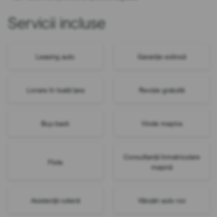
Servicii incluse
Leasing auto
Garanție extinsă
Livrare în toată țara
Revizie gratuită
Buy-back
Vinde mașina
Consultanță înmatriculare
Flote
mașină
Asistență rutieră
Vânzări auto noi