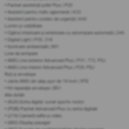
• Pachet asistență șofer Plus | P20
• Asistent pentru trafic aglomerat | K33
• Asistent pentru coridor de urgență | K40
Lumini și vizibilitate
• Oglinzi interioare și exterioare cu estompare automată | 249
• Digital Light | P35, 318
• Iluminare ambientală | 891
Linie de echipare
• AMG Line exterior Advanced Plus | P31, 772, PSJ
• AMG Line interior Advanced Plus | P29, PSJ
Roți și anvelope
• Jante AMG din aliaj ușor de 19 inch | RTE
• Kit reparație anvelope | B51
Alte dotări
• (6U0) Extra digital: sunet sportiv motor
• (PDB) Pachet Advanced-Plus cu extra digitale
• (219) Cameră selfie și video
• (860) Display pasager