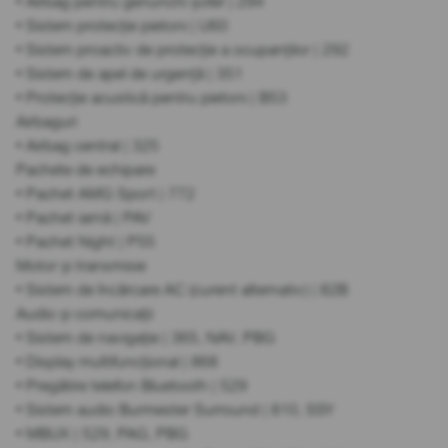
• Airbag pentru genunchi șofer | 294
• Sistem protecție pietoni | U60
• Sistem proactiv de protecție a ocupanților | 292
• Sistem de apel de urgență | 351
• Protecție acustică pentru pietoni | B53
Airbaguri
• Airbag central | 325
Pachete de echipare
• Pachet AMG Sport | 772
• Pachet iarnă | PAV
• Pachet Night | P55
Motor și transmisie
• Sistem de încărcare AC (curent alternativ) | 82B
Audio și comunicații
• Sistem de navigație | 365, NAV, PBG
• Display multifuncțional | 868
• Pregătire telefon Bluetooth | 529
• Sistem audio Burmester Surround | 810, SSY
• MBUX | 529, PAG, PBG