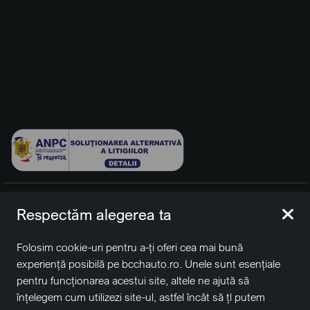
© 2026 BCCH Group Switzerland AG. Toate drepturile
Respectăm alegerea ta
rezervate.
Platfomă dezvoltată de Workleto.
Folosim cookie-uri pentru a-ți oferi cea mai bună
BCCH Auto Switzerland este o marcă a societății
BCCH
experiență posibilă pe bcchauto.ro. Unele sunt esențiale
Group Switzerland AG
pentru funcționarea acestui site, altele ne ajută să
Sediu social: David Business Center, Str. Erou Iancu Nicolae
înțelegem cum utilizezi site-ul, astfel încât să țl putem
nr. 29, Voluntari, Ilfov