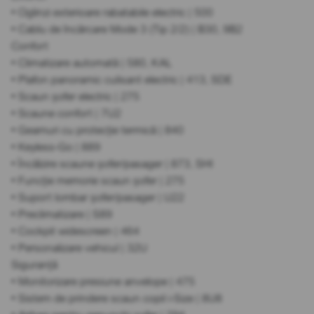
• Oglinzi exterioare rabatabile electric | 500
• Cablu de încărcare Mode 3 (Tip 2/2) | B30, 9B2
Confort
• Climatizare automată | 580, KAL
• Plafon panoramic culisant electric | 413, SDE
• Scaun șofer electric | 275
• Scaune confort | 7U2
• Geamuri cu protecție termică | 840
• Keyless-Go | 889
• Încălzire scaune șofer/pasager | 873, SHI
• Funcție memorie scaun șofer | 275
• Suport lombar șofer/pasager | U22
• Preclimatizare | S89
• Cockpit widescreen | 464
• Personalizare vehicul | 32U
Siguranță
• Monitorizare presiune anvelope | 475
• Sistem de prindere scaun copil i-Size | 8U8