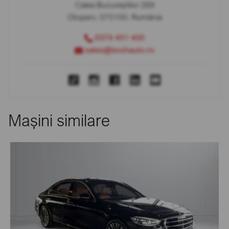
Calea Bucureștilor 289
Otopeni, 075100, România
0374 451 400
sales@bcchauto.ro
Mașini similare