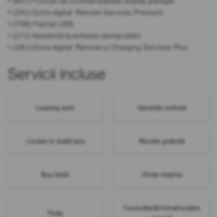
• (867) Funcție de confidențialitate display pasager
• (34U) Extra digital: Remote Services Premium
• (75B) Pachet USB
• (272) Asistență la evitarea obstacolelor
• (38U) Extra digital: Remote și Charging Services Plus
Servicii incluse
Leasing auto
Garanție extinsă
Livrare în toată țara
Revizie gratuită
Buy-back
Vinde mașina
Consultanță înmatriculare
Flote