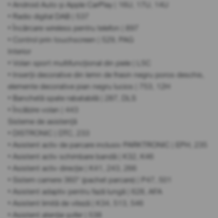
• Android Auto și Apple CarPlay | 16U, 17U, 14U
• Radio digital DAB | 537
• Încărcare wireless pentru telefon | 897
• Control prin touchscreen | 529, PAG
Interior
• Volan sport multifuncțional din piele | L5C
• Inserții decorative din lemn de frasin negru poros deschis,
elemente decorative pian negru lucios | 753, 12H
• Banchetă spate rabatabilă | 287, DLS
• Încălzire volan | 443
Sisteme de asistență
• DISTRONIC | DTC, 233
• Asistent activ de parcare inclusiv PARKTRONIC | EPH, 235
• Asistent activ schimbare bandă | K32, K46
• Asistent activ direcție | K41, 243, 266
• Sistem camere 360° (pachet parcare) | P47, 501
• Asistent adaptiv pentru fază lungă | 628, AFA
• Asistent limită de viteză | K34, 513, 546
• Asistent atenție șofer | 538