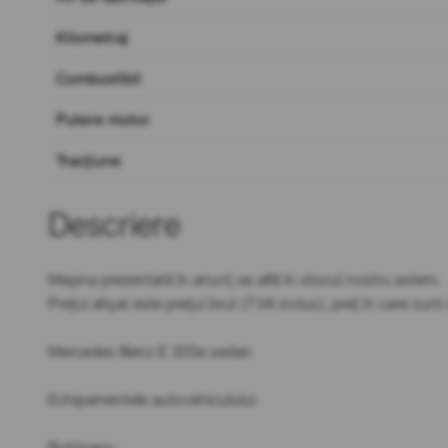
Kilometraj
Combustibil
Putere motor
Tracțiune
Descriere
Mașina prezentată în anunț se află în stocul nostru extern.
Prețul afișat este prețul brut (TVA inclus), preț în care sun
Mercedes-Benz E 300e sedan
Echipamentele autovehiculului:
Roți/șasiu: