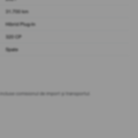
31.700 km
Hibrid Plug-In
320 CP
Spate
t incluse comisionul de import și transportul.