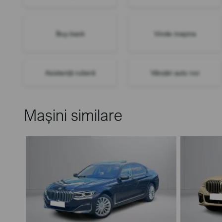
Buy-back
Vinde mașina
Asistență rutieră
Vânzări auto noi
Mașini similare