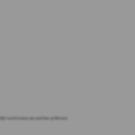
ității luminoase pe partea șoferului