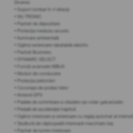
Diverse:
• Suport lombar în 4 direcții
• 9G TRONIC
• Pachet de depozitare
• Protecția mediului acustic
• Iluminare ambientală
• Oglinzi exterioare rabatabile electric
• Pachet Business
• DYNAMIC SELECT
• Funcții avansate MBUX
• Moduri de conducere
• Protecția pietonilor
• Covorașe de podea Velor
• Antenă GPS
• Padele de schimbare a vitezelor pe volan galvanizate
• Pedală de accelerație haptică
• Oglinzi interioare și exterioare cu reglaj automat al intens
• Țesătură de căptușeală interioară macchiato bej
• Pachet de lumini interioare