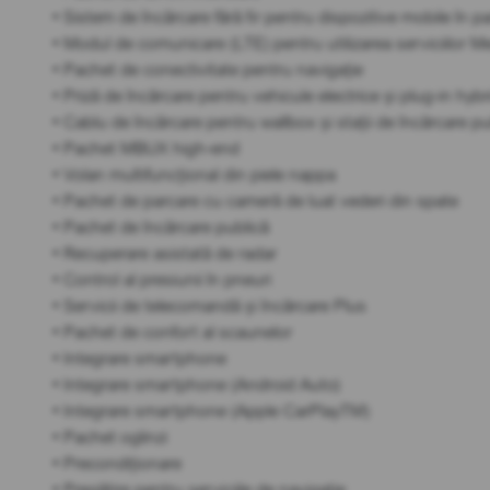
• Sistem de încărcare fără fir pentru dispozitive mobile în pa
• Modul de comunicare (LTE) pentru utilizarea serviciilor
• Pachet de conectivitate pentru navigație
• Priză de încărcare pentru vehicule electrice și plug-in hybr
• Cablu de încărcare pentru wallbox și stații de încărcare p
• Pachet MBUX high-end
• Volan multifuncțional din piele nappa
• Pachet de parcare cu cameră de luat vederi din spate
• Pachet de încărcare publică
• Recuperare asistată de radar
• Control al presiunii în pneuri
• Servicii de telecomandă și încărcare Plus
• Pachet de confort al scaunelor
• Integrare smartphone
• Integrare smartphone (Android Auto)
• Integrare smartphone (Apple CarPlayTM)
• Pachet oglinzi
• Precondiționare
• Pregătire pentru serviciile de navigație