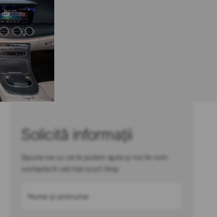
Solicită informații
Spune-ne cu ce te putem ajuta și noi te vom
contacta în cel mai scurt timp
Nume și prenume