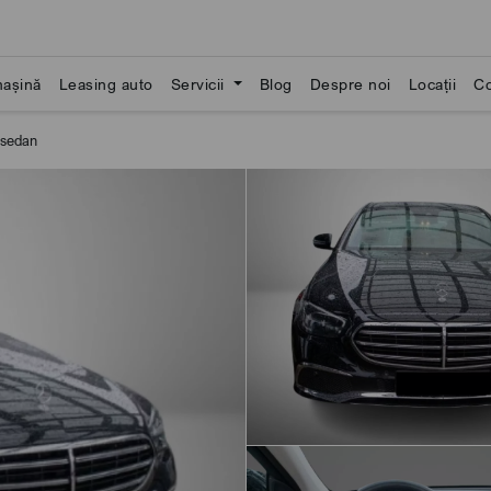
așină
Leasing auto
Servicii
Blog
Despre noi
Locații
Co
 sedan