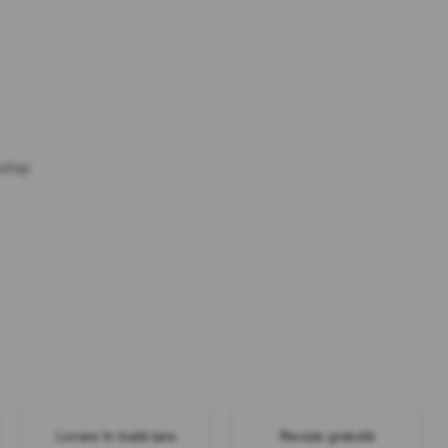
chiși
Livrare în toată țara
Revizie gratuită