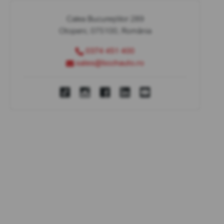
Calea Bucureștilor 289
Otopeni, 075100, România
0374 451 400
sales@bcchauto.ro