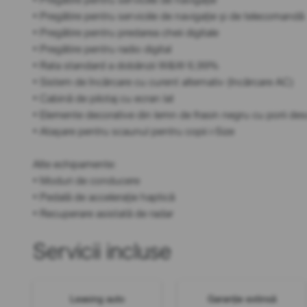
• Pregătire pentru serviciile de navigație și de telecomandă
• Pregătire pentru predarea cheii digitale
• Pregătire pentru radio digital
• Rata standard a dobânzii W&W 6,99%
• Sistem de încărcare cu curent alternativ (încărcare AC)
• Cabină de pilotaj cu ecran lat
• Elemente decorative din lemn de frasin negru cu porii des
• Atașare pentru scaunul pentru copii i-Size
Alte echipamente:
• Moduri de conducere
• Pedală de accelerație haptică
• Recuperare asistată de radar
Servicii incluse
Leasing auto
Garanție extinsă