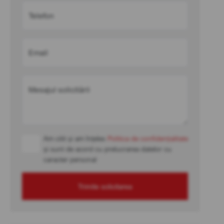
Telefon
Email
Mesajul solicitării
Am citit și am înțeles
Politica de confidențialitate
și sunt de acord cu prelucrarea datelor cu
caracter personal
Trimite solicitarea