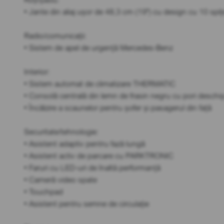
• Jante din aliaj ușor de 48,3 cm (19") cu design cu 10 spiț
Radio/comunicații:
• Sistem de apel de urgență Mercedes-Benz
Interior:
• Sistem automat de climatizare THERMATIC
• Consolă centrală din lemn de frasin negru cu pori deschiș
• Încălzire a scaunelor pentru șofer și pasagerul din față
Securitate/tehnologie:
• Asistent adaptiv pentru fază lungă
• Asistent activ de parcare cu PARKTRONIC
• Faruri cu LED-uri de înaltă performanță
• Cameră video spate
• Touchpad
• Asistent pentru semne de circulație