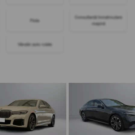
Consultanță înmatriculare
Flote
mașină
Vânzări auto rulate