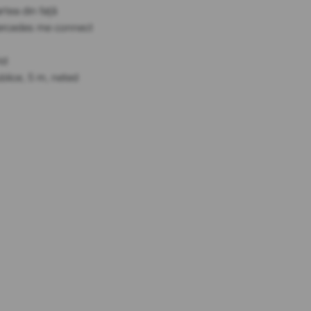
rtea din față
 Mercedes me connect
id
ublice, 5 m, neted