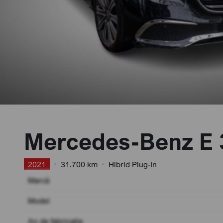
Mercedes-Benz E 
2021
•
31.700 km
•
Hibrid Plug-In
Marcă
Model
An de fabricație