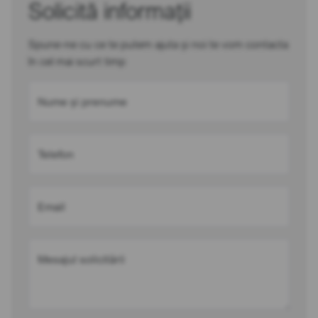
Solicită informații
Spune-ne cu ce te putem ajuta și noi te vom contacta
în cel mai scurt timp
Nume și prenume
Telefon
Email
Mesajul solicitării