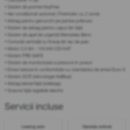
• Sistem de pornire KeyFree
• Aer condiționat automat (Thermatic cu 2 zone)
• Airbag pentru genunchi pe partea șoferului
• Sistem de airbag pentru capul din față
• Sistem de apel de urgență Mercedes-Benz
• Consolă centrală cu finisaj din lac de pian
• Motor 2,0 litri - 143 kW CDI KAT
• Sistem PRE-SAFE
• Sistem de monitorizare a presiunii în pneuri
• Emisii reduse în conformitate cu standardul de emisii Euro 6
• Sistem SCR (tehnologie AdBlue)
• Airbag lateral față (sidebag)
• Scaune față reglabile electric
Servicii incluse
Leasing auto
Garanție extinsă