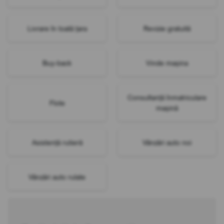
Livrare în toată țara
Revizie gratuită
Buy-back
Vinde mașina
Consultanță înmatriculare
Flote
mașină
Asistență rutieră
Vânzări auto noi
Vânzări auto rulate