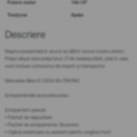
Putere motor
194 CP
Tracțiune
Spate
Descriere
Mașina prezentată în anunț se află în stocul nostru extern.
Prețul afișat este prețul brut (TVA nedeductibil), preț în care
sunt incluse comisionul de import și transportul.
Mercedes-Benz E 220d 9G-TRONIC
Echipamentele autovehiculului:
Echipament special:
• Pachet de depozitare
• Pachet de echipamente: Business
• Oglinzi exterioare cu asistent pentru unghiul mort