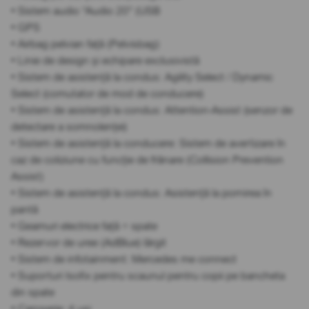
• Sistem audio “Audio 20” (USB
• GPS
• Airbag pelvian față (Pelvisbag)
• Linie de design și echipare exclusivistă
• Sistem de asistență la condus: Agility Select / Dynamic
Select (comutator de mod de conducere)
• Sistem de asistență la condus: Attention-Assist (senzor de
detectare a somnolenței)
• Sistem de asistență la conducere: Sistem de avertizare în
caz de coliziune cu funcție de frânare (Collision Prevention
Assist)
• Sistem de asistență la condus: Asistență la pornirea în
pantă
• Geamuri electrice față + spate
• Rezervor de uree (AdBlue) lărgit
• Sistem de infotainment: Mercedes me connect
• Suporturi Isofix pentru scaunul pentru copii pe bancheta
din spate
• Caroserie: 4 uși