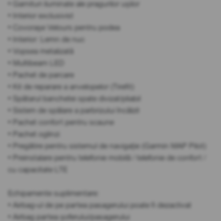
• Garnituri iluminate ale pragurilor ușilor
• Interior exclusivist
• Covorașe Velours pentru podea
• Interior: Lemn de nuc
• Vopsea metalizată
• Multibeam LED
• Pachet de parcare
• Kit de reparare a anvelopelor (Tirefit)
• Spătarul banchetei spate divizat/pliabil
• Sistem de spălare a parbrizului încălzit
• Pachet confort pentru scaune
• Pachet oglinzi
• Pregătire pentru sistemul de navigație (Garmin MAP Pilot)
• Preinstalare pentru telefonie mobilă / telefonie de confort /
cu capacitate LTE
Echipamente suplimentare:
• Airbag-ul de pe partea pasagerului poate fi dezactivat
• Airbag partea șoferului/pasagerului