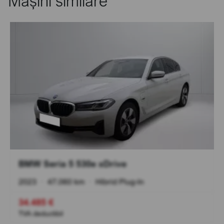
Mașini similare
BMW Seria 5 530e xDrive
2023
•
47.060 km
•
Hibrid Plug-In
34.485 €
TVA deductibil