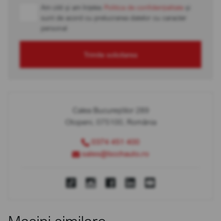
Am citit și am înțeles
Politica de confidențialitate
și
sunt de acord cu prelucrarea datelor cu caracter
personal
Trimite solicitarea
Calea Bucureștilor 289
Otopeni, 075100, România
0374 451 400
sales@bcchauto.ro