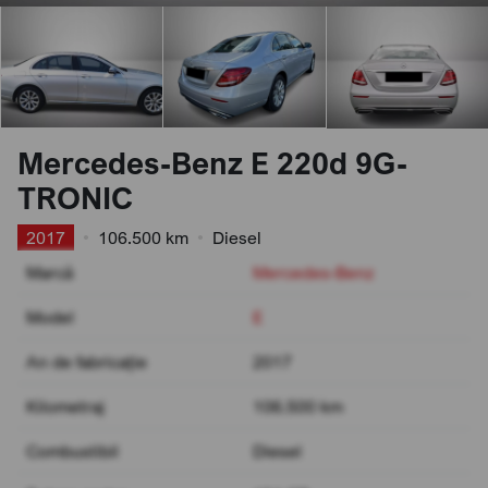
Mercedes-Benz E 220d 9G-
TRONIC
2017
•
106.500 km
•
Diesel
Marcă
Mercedes-Benz
Model
E
An de fabricație
2017
Kilometraj
106.500 km
Combustibil
Diesel