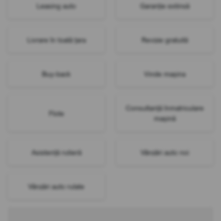
Leasing auto
Garanție extinsă
Livrare în toată țara
Revizie gratuită
Buy-back
Vinde mașina
Consultanță înmatriculare
Flote
mașină
Asistență rutieră
Vânzări auto noi
Vânzări auto rulate