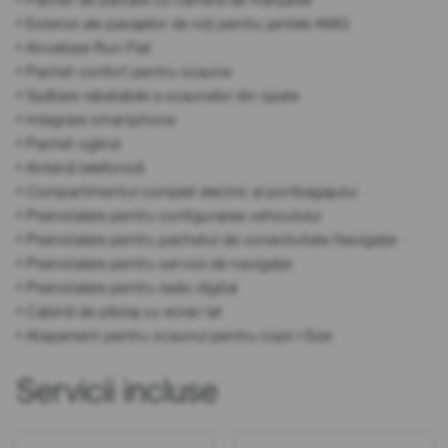
• Extensii ale pasajelor de roți pentru jantele AMG
• Anvelope Run Flat
• Pachet confort pentru scaune
• Spătare rabatabile a scaunelor din spate
• Integrare smartphone
• Pachet oglinzi
• Antenă telefonică
• Compartimentul complet electric al portbagajului
• Preinstalare pentru configurarea vehiculului
• Preinstalare pentru pachetul de conectivitate Navigație
• Preinstalare pentru servicii de navigație
• Preinstalare pentru radio digital
• Cabină de pilotaj cu ecran lat
• Atașament pentru scaunul pentru copii i-Size
Servicii incluse