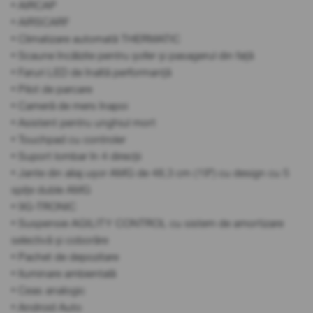
• AIRCAP
• AIRSCARF
• Climatizare automată THERMATIC
• Scaune încălzite pentru șofer și pasagerul din față
• Faruri LED de înaltă performanță
• Pilot de parcare
• Cameră de mers înapoi
• Asistent pentru unghiul mort
• Touchpad cu controler
• Suport lombar în 4 direcții
• Jante din aliaj ușor AMG de 48,3 cm (19") cu design cu 5
spițe duble AMG
• 9G-TRONIC
• Suspensie AGILITY CONTROL cu sistem de amortizare
selectivă și coborâre
• Pachet de depozitare
• Iluminare ambientală
• Ceas analogic
• Android Auto