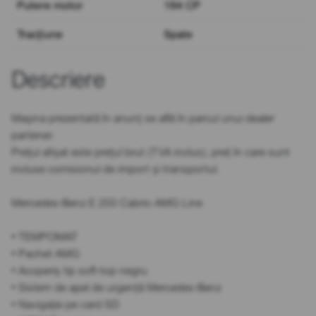
Putere motor
184 CP
Tracțiune
Spate
Descriere
Mașina prezentată în anunț se află în parcul unui dealer
partener.
Prețul afișat este prețul brut (TVA inclus), preț în care sunt
incluse comisionul de import și transportul.
Mercedes-Benz E 200 Cabrio AMG Line
• TEMPOMAT
• Pachet AMG
• Acoperiș tip soft-top negru
• Sistem de apel de urgență Mercedes-Benz
• Navigație pe card SD