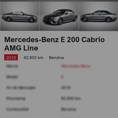
Mercedes-Benz E 200 Cabrio
AMG Line
2019
•
82.800 km
•
Benzina
Marcă
Mercedes-Benz
Model
E
An de fabricație
2019
Kilometraj
82.800 km
Combustibil
Benzina