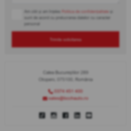
Am citit și am înțeles
Politica de confidențialitate
și
sunt de acord cu prelucrarea datelor cu caracter
personal
Trimite solicitarea
Calea Bucureștilor 289
Otopeni, 075100, România
0374 451 400
sales@bcchauto.ro