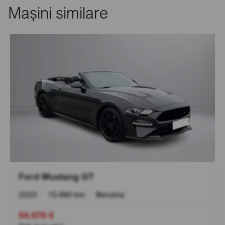
Mașini similare
Ford Mustang GT
2023
•
15.990 km
•
Benzina
54.076 €