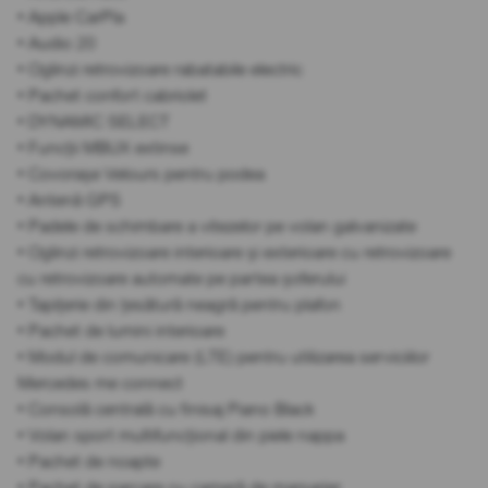
• Apple CarPla
• Audio 20
• Oglinzi retrovizoare rabatabile electric
• Pachet confort cabriolet
• DYNAMIC SELECT
• Funcții MBUX extinse
• Covorașe Velours pentru podea
• Antenă GPS
• Padele de schimbare a vitezelor pe volan galvanizate
• Oglinzi retrovizoare interioare și exterioare cu retrovizoare
cu retrovizoare automate pe partea șoferului
• Tapițerie din țesătură neagră pentru plafon
• Pachet de lumini interioare
• Modul de comunicare (LTE) pentru utilizarea serviciilor
Mercedes me connect
• Consolă centrală cu finisaj Piano Black
• Volan sport multifuncțional din piele nappa
• Pachet de noapte
• Pachet de parcare cu cameră de marșarier