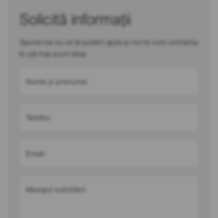
Solicită informații
Spune-ne cu ce te putem ajuta și noi te vom contacta
în cel mai scurt timp
Nume și prenume
Telefon
Email
Mesajul solicitării