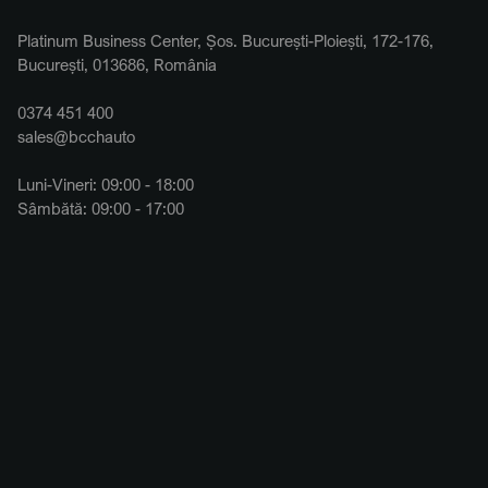
Platinum Business Center, Șos. București-Ploiești, 172-176,
București, 013686, România
0374 451 400
sales@bcchauto
Luni-Vineri: 09:00 - 18:00
Sâmbătă: 09:00 - 17:00