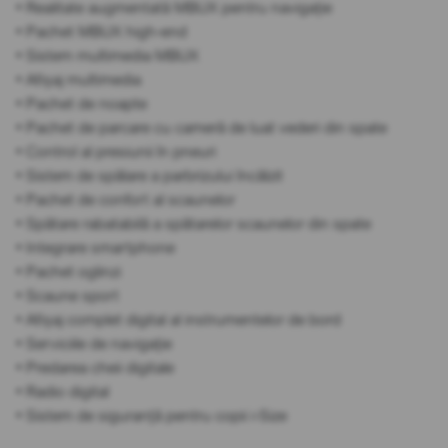
• Realitate augmentată MBUX pentru navigație
• Pachet MBUX high-end
• Sistem multimedia MBUX
• Afișaj multimedia
• Pachet de noapte
• Pachet de parcare cu cameră de luat vederi din spate
• Control al presiunii în pneuri
• Sistem de spălare a parbrizului încălzit
• Pachet de confort al scaunelor
• Spătare rabatabilă a spătarelor scaunelor din spate
• Integrare smartphone
• Pachet oglinzi
• Scaune sport
• Afișaj complet digital al instrumentelor de bord
• Serviciile de navigație
• Predarea cheii digitale
• Radio digital
• Sistem de siguranță pentru copii i-Size