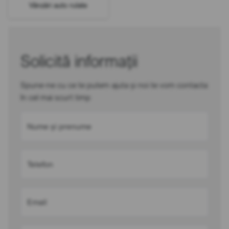
Vânzări auto rulate
Solicită informații
Spune-ne cu ce te putem ajuta și noi te vom contacta
în cel mai scurt timp
Nume și prenume
Telefon
Email