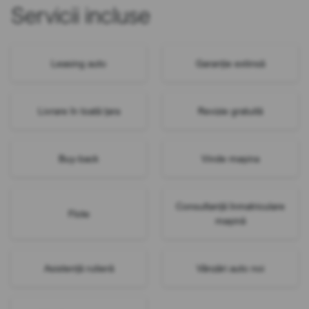
Servicii incluse
Leasing auto
Garanție extinsă
Livrare în toată țara
Revizie gratuită
Buy-back
Vinde mașina
Consultanță înmatriculare
Flote
mașină
Asistență rutieră
Vânzări auto noi