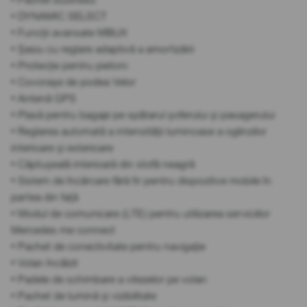
• DYNAMIC SELECT
• Funcții avansate MBUX
• Șasiu cu reglare adaptivă a amortizării
• Protecție pentru pietoni
• Covorașe de podea Velor
• Antenă GPS
• Plasă pentru bagaje pe spătarul șoferului și pasagerului
• Reglarea automată a intensității luminoase a oglinzilor
interioare și exterioare
• Căptușeală interioară din stofă neagră
• Sistem de încărcare fără fir pentru dispozitive mobile în
partea din față
• Modul de comunicare (LTE) pentru utilizarea serviciilor
Mercedes me connect
• Pachet de conectivitate pentru navigație
• Volan încălzit
• Padele de schimbare a vitezelor pe volan
• Pachet de lumină și vizibilitate