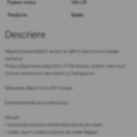
Putere motor
163 CP
Tracțiune
Spate
Descriere
Mașina prezentată în anunț se află în parcul unui dealer
partener.
Prețul afișat este prețul brut (TVA inclus), preț în care sunt
incluse comisionul de import și transportul.
Mercedes-Benz CLA 200 Coupe
Echipamentele autovehiculului:
Design:
• Asistență activă la menținerea benzii de rulare
• Volan sport multifuncțional din piele Nappa