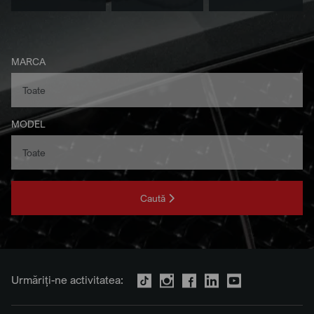
MARCA
MODEL
Caută
Urmăriți-ne activitatea: