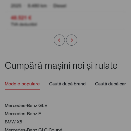
2025
•
8.480 km
•
Diesel
48.521 €
TVA deductibil
Cumpără mașini noi și rulate
Modele populare
Caută după brand
Caută după caros
Mercedes-Benz GLE
Mercedes-Benz E
BMW X5
Mercedes-Benz GLC Coupé