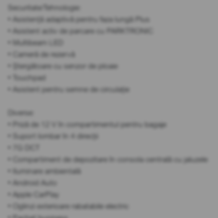
Securitate/Tehnologie:
• Asistență adaptivă pentru faza lungă Plus
• Asistent activ de parcare cu PARKTRONIC
• Multibeam LED
• Cameră de rezervă
• Ștergătoare cu senzor de ploaie
• Touchpad
• Asistent pentru semne de circulație
Diverse:
• Priză de 12 V în compartimentul pentru bagaje
• Suport lombar în 4 direcții
• 7G DCT
• Compartiment de depozitare în consola centrală cu jaluzele
• Iluminare ambientală
• Android Auto
• Apple CarPlay
• Oglinzi exterioare rabatabile electric
• Pachet business