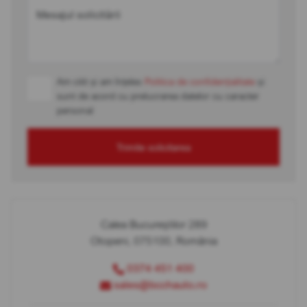
Mesajul solicitării
Am citit și am înțeles
Politica de confidențialitate
și
sunt de acord cu prelucrarea datelor cu caracter
personal
Trimite solicitarea
Calea Bucureștilor 289
Otopeni, 075100, România
0374 451 400
sales@bcchauto.ro