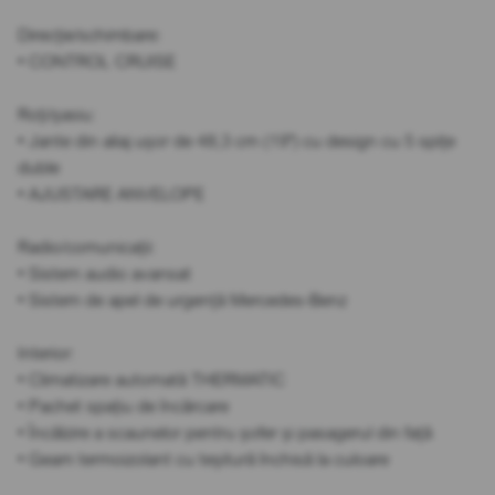
Direcție/schimbare:
• CONTROL CRUISE
Roți/șasiu:
• Jante din aliaj ușor de 48,3 cm (19") cu design cu 5 spițe
duble
• AJUSTARE ANVELOPE
Radio/comunicații:
• Sistem audio avansat
• Sistem de apel de urgență Mercedes-Benz
Interior:
• Climatizare automată THERMATIC
• Pachet spațiu de încărcare
• Încălzire a scaunelor pentru șofer și pasagerul din față
• Geam termoizolant cu teșitură închisă la culoare