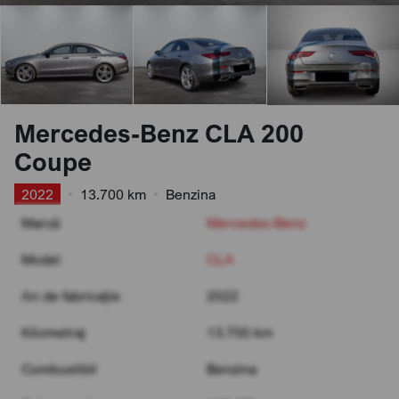
Mercedes-Benz CLA 200
Coupe
2022
•
13.700 km
•
Benzina
Marcă
Mercedes-Benz
Model
CLA
An de fabricație
2022
Kilometraj
13.700 km
Combustibil
Benzina