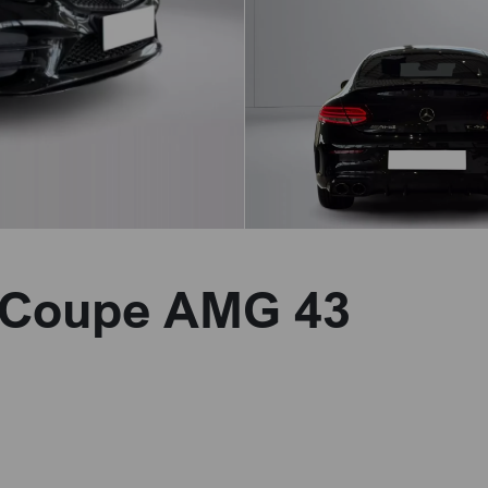
 Coupe AMG 43