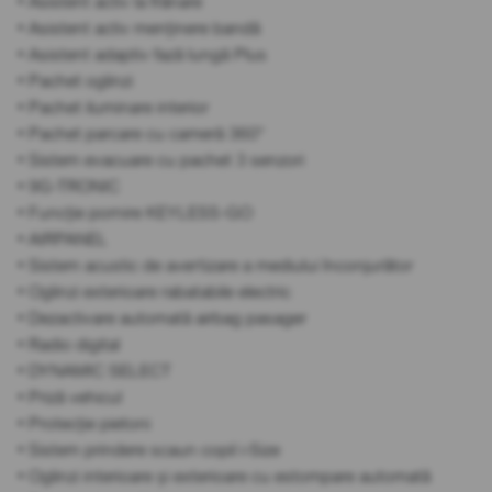
• Asistent activ la frânare
• Asistent activ menținere bandă
• Asistent adaptiv fază lungă Plus
• Pachet oglinzi
• Pachet iluminare interior
• Pachet parcare cu cameră 360°
• Sistem evacuare cu pachet 3 senzori
• 9G-TRONIC
• Funcție pornire KEYLESS-GO
• AIRPANEL
• Sistem acustic de avertizare a mediului înconjurător
• Oglinzi exterioare rabatabile electric
• Dezactivare automată airbag pasager
• Radio digital
• DYNAMIC SELECT
• Priză vehicul
• Protecție pietoni
• Sistem prindere scaun copil i-Size
• Oglinzi interioare și exterioare cu estompare automată