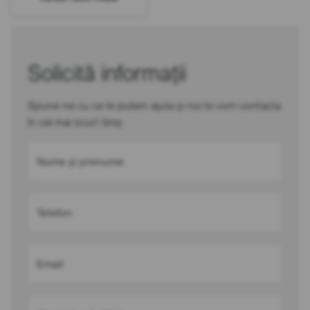
Solicită informații
Spune-ne cu ce te putem ajuta și noi te vom contacta
în cel mai scurt timp
Nume și prenume
Telefon
Email