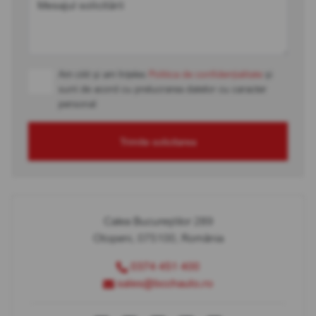
Mesajul solicitării
Am citit și am înțeles
Politica de confidențialitate
și
sunt de acord cu prelucrarea datelor cu caracter
personal
Trimite solicitarea
Calea Bucureștilor 289
Otopeni, 075100, România
0374 451 400
sales@bcchauto.ro