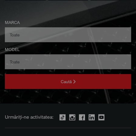
MARCA
MODEL
Caută
Urmăriți-ne activitatea: