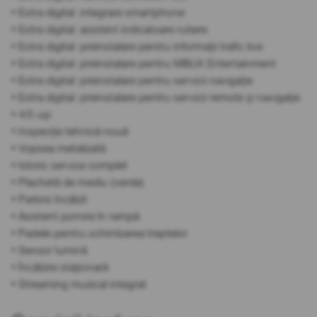
• Extra digital: integrare smartphone
• Extra digital: asistent indicatoare rutiere
• Extra digital: preinstalare pentru informații trafic live
• Extra digital: preinstalare pentru MBUX Entertainment
• Extra digital: preinstalare pentru servicii navigație
• Extra digital: preinstalare pentru servicii remote și navigație
• 4/5 uși
• Inspecție tehnică nouă
• Vopsea metalizată
• Istoric service complet
• Plachetă de mediu (verde)
• Parbriz încălzit
• Asistent pornire în rampă
• Padele pentru schimbarea treptelor
• Senzor lumină
• Încălzire staționară
• Streaming muzical integrat