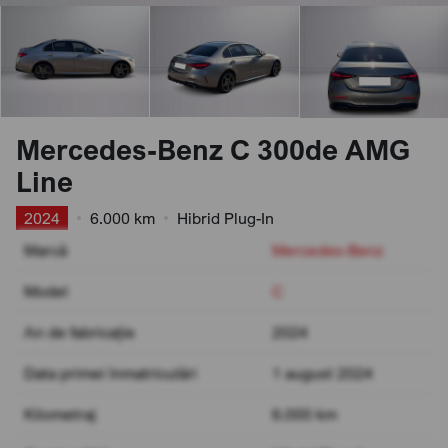
Mercedes-Benz C 300de AMG
Line
2024
•
6.000 km
•
Hibrid Plug-In
Marcă
Mercedes-Benz
Model
C
An de fabricație
2024
Data primei înmatriculări
1 august 2024
Kilometraj
6.000 km