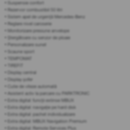
• Suspensie confort
• Rezervor combustibil 50 litri
• Sistem apel de urgență Mercedes-Benz
• Reglare nivel caroserie
• Monitorizare presiune anvelope
• Ștergătoare cu senzor de ploaie
• Personalizare sunet
• Scaune sport
• TEMPOMAT
• TIREFIT
• Display central
• Display șofer
• Cutie de viteze automată
• Asistent activ la parcare cu PARKTRONIC
• Extra digital: funcții extinse MBUX
• Extra digital: navigație pe hard disk
• Extra digital: pachet individualizare
• Extra digital: MBUX Navigation Premium
• Extra digital: Remote Services Plus