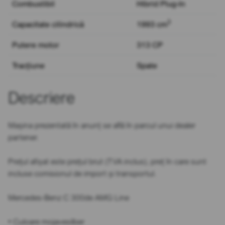
Combustibil
Hibrid Plug-In
3
Capacitate cilindrică
1993 cm
Putere motor
313 CP
Tracțiune
Spate
Descriere
Mașina prezentată în anunț se află în parcul unui dealer
partener.
Prețul afișat este prețul brut (TVA inclus), preț în care sunt
incluse comisionul de import și transportul.
Mercedes-Benz C 300de AMG Line
• Culoare mojavesilber