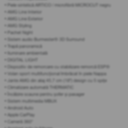
• Piele sintetică ARTICO / microfibră MICROCUT negru
• AMG Line Interior
• AMG Line Exterior
• AMG Styling
• Pachet Night
• Sistem audio Burmester® 3D Surround
• Trapă panoramică
• Iluminare ambientală
• DIGITAL LIGHT
• Dispozitiv de remorcare cu stabilizare remorcă ESP®
• Volan sport multifuncțional îmbrăcat în piele Nappa
• Jante AMG din aliaj 45,7 cm (18") design cu 5 spițe
• Climatizare automată THERMATIC
• Încălzire scaune pentru șofer și pasager
• Sistem multimedia MBUX
• Android Auto
• Apple CarPlay
• Cameră 360°