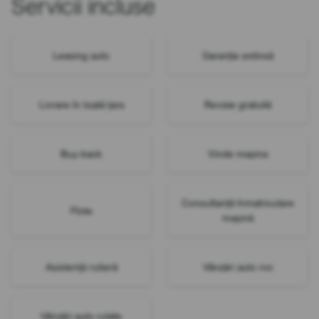
Servicii incluse
Leasing auto
Garanție extinsă
Livrare în toată țara
Revizie gratuită
Buy-back
Vinde mașina
Consultanță înmatriculare
Flote
mașină
Asistență rutieră
Vânzări auto noi
Vânzări auto rulate