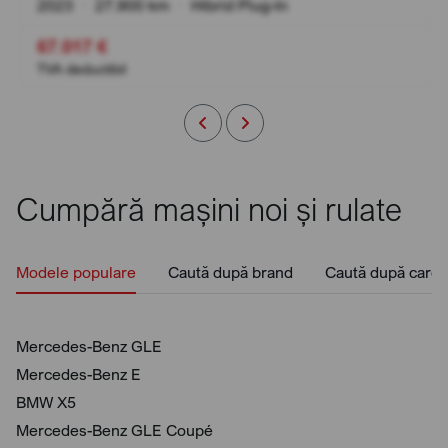
2023
•
27.900 km
•
Hibrid Plug-In
67.017 €
TVA deductibil
Cumpără mașini noi și rulate
Modele populare
Caută după brand
Caută după caros
Mercedes-Benz GLE
Mercedes-Benz E
BMW X5
Mercedes-Benz GLE Coupé