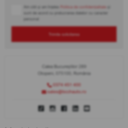
Am citit și am înțeles
Politica de confidențialitate
și
sunt de acord cu prelucrarea datelor cu caracter
personal
Trimite solicitarea
Calea Bucureștilor 289
Otopeni, 075100, România
0374 451 400
sales@bcchauto.ro