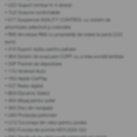
• U22 Suport lombar în 4 direcții
• 7U2 Scaune confortabile
• 677 Suspensie AGILITY CONTROL cu sistem de
amortizare selectivă și coborâre
• R66 Anvelope R66 cu proprietăți de rulare la pană (333
euro)
• 310 Suport dublu pentru pahare
• 964 Sistem de evacuare COPF cu a treia sondă lambda
• 30P Pachet de depozitare
• 17U Android Auto
• 16U Apple CarPlay
• 537 Radio digital
• B59 Dynamic Select
• 464 Afișaj pentru șofer
• 365 Disc de navigație
• U60 Protecția pietonilor
• U12 Covorașe din velur pentru podea
• 893 Funcția de pornire KEYLESS-GO