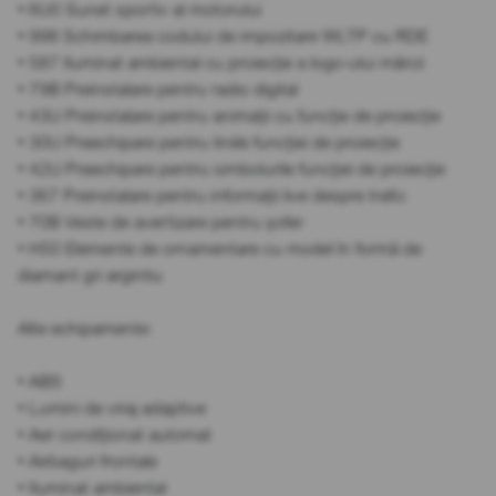
• 6U0 Sunet sportiv al motorului
• 998 Schimbarea codului de impozitare WLTP cu RDE
• 587 Iluminat ambiental cu proiecție a logo-ului mărcii
• 79B Preinstalare pentru radio digital
• 43U Preinstalare pentru animații cu funcție de proiecție
• 30U Preechipare pentru liniile funcției de proiecție
• 42U Preechipare pentru simbolurile funcției de proiecție
• 367 Preinstalare pentru informații live despre trafic
• 70B Veste de avertizare pentru șofer
• H50 Elemente de ornamentare cu model în formă de
diamant gri argintiu
Alte echipamente:
• ABS
• Lumini de viraj adaptive
• Aer condiționat automat
• Airbaguri frontale
• Iluminat ambiental