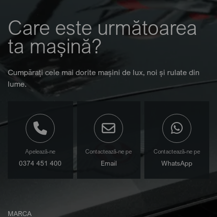
Care este următoarea
ta mașină?
Cumpărați cele mai dorite mașini de lux, noi și rulate din
lume.
Apelează-ne
Contactează-ne pe
Contactează-ne pe
0374 451 400
Email
WhatsApp
MARCA