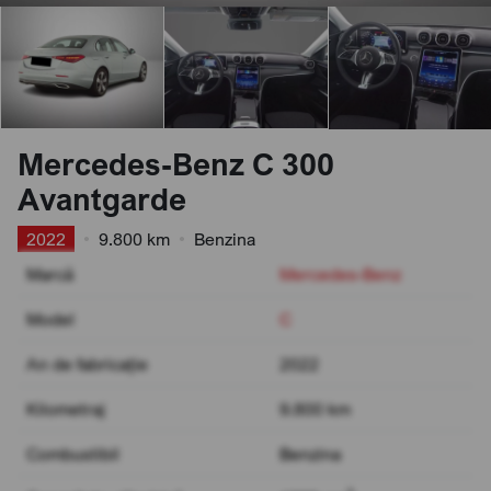
Mercedes-Benz C 300
Avantgarde
2022
•
9.800 km
•
Benzina
Marcă
Mercedes-Benz
Model
C
An de fabricație
2022
Kilometraj
9.800 km
Combustibil
Benzina