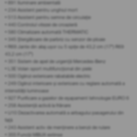
• 891 Iluminare ambientală
• 234 Asistent pentru unghiul mort
• 513 Asistent pentru semne de circulație
• 440 Controlul vitezei de croazieră
• 580 Climatizare automată THERMATIC
• 345 Ștergătoare de parbriz cu senzor de ploaie
• R69 Jante din aliaj ușor cu 5 spițe de 43,2 cm (17") R69
43,2 cm (17")
• 351 Sistem de apel de urgență Mercedes-Benz
• L3E Volan sport multifuncțional din piele
• 500 Oglinzi exterioare rabatabile electric
• 249 Oglinzi interioare și exterioare cu reglare automată a
intensității luminoase
• 927 Purificare a gazelor de eșapament tehnologie EURO 6
• 258 Asistență activă la frânare
• U10 Dezactivarea automată a airbagului pasagerului din
față
• 243 Asistent activ de menținere a benzii de rulare
• 355 Funcții MBUX extinse