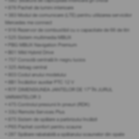
• 58U Țesătură de căptușeală interioară gri cristal
• 876 Pachet de lumini interioare
• 383 Modul de comunicare (LTE) pentru utilizarea serviciilor
Mercedes me connect
• 916 Rezervor de combustibil cu o capacitate de 66 de litri
• 525 Sistem multimedia MBUX
• PBG MBUX Navigation Premium
• B01 Mild Hybrid Drive
• 757 Consolă centrală în negru lucios
• 325 Airbag central
• 803 Codul anului modelului
• 8B1 Încălzitor auxiliar PTC 12 V
• R7F DIMENSIUNEA JANTELOR DE 17" ÎN JURUL
VARIANTELOR 3
• 475 Controlul presiunii în pneuri (RDK)
• 33U Remote Services Plus
• 875 Sistem de spălare a parbrizului încălzit
• P65 Pachet confort pentru scaune
• 287 Spătare rabatabilă a spătarului scaunelor din spate