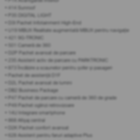
• P14 Avantgarde Interior
• 414 Sunroof
• P35 DIGITAL LIGHT
• D3I Pachet Infotainment High-End
• U19 MBUX Realitate augmentată MBUX pentru navigație
• 421 9G-TRONIC
• 501 Cameră de 360
• D2P Pachet avansat de parcare
• 235 Asistent activ de parcare cu PARKTRONIC
• 873 Încălzire a scaunelor pentru șofer și pasageri
• Pachet de asistență D1F
• D2L Pachet avansat de lumini
• DB2 Business Package
• P47 Pachet de parcare cu cameră de 360 de grade
• P49 Pachet oglinzi retrovizoare
• 14U Integrare smartphone
• 868 Afișaj central
• D2K Pachet confort avansat
• 628 Asistent pentru faruri adaptive Plus