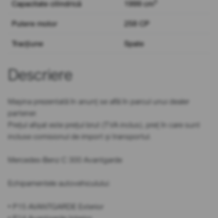
3
Capacitate cilindrică
1999 cm
Putere motor
258 CP
Tracțiune
Spate
Descriere
Mașina prezentată în anunț se află în parcul unui dealer
partener.
Prețul afișat este prețul brut (TVA inclus), preț în care sunt
incluse comisionul de import și transportul.
Mercedes-Benz C 300 Avantgarde
Echipamentele autovehiculului:
• P15 AVANTGARDE Exterior