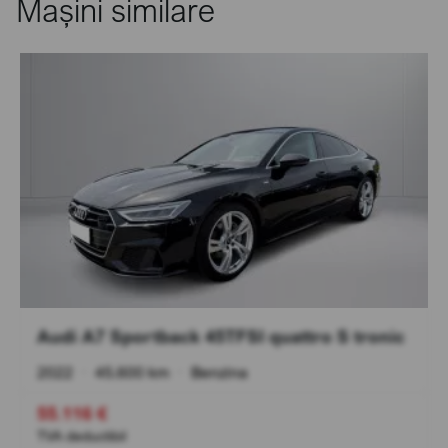
Mașini similare
Audi A7 Sportback 45TFSI quattro S tronic
2022
•
45.600 km
•
Benzina
55.116 €
TVA deductibil