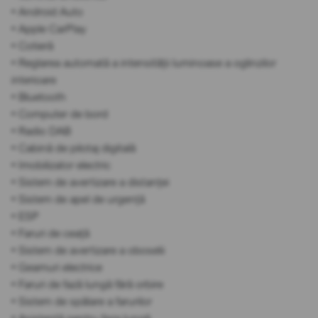
• Android Auto
• Apple CarPlay
• Cotieră
• Reglarea automată a intensității luminoase a oglinzilor
interioare
• Bluetooth
• Computer de bord
• Radio DAB
• Cabină de pilotaj digitală
• Imobilizator electric
• Sistem de avertizare a distanței
• Sistem de apel de urgență
• ESP
• Faruri de ceață
• Sistem de avertizare a oboselii
• Geamuri electrice
• Faruri de fază lungă fără orbire
• Sistem de spălare a farurilor