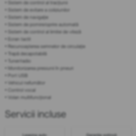
• Sistem de control al tracțiunii
• Sistem de evitare a coliziunilor
• Sistem de navigație
• Sistem de pornire/oprire automată
• Sistem de control al limitei de viteză
• Ecran tactil
• Recunoașterea semnelor de circulație
• Trapă decapotabilă
• Tuner/radio
• Monitorizarea presiunii în pneuri
• Port USB
• Vehicul nefumător
• Control vocal
• Volan multifuncțional
Servicii incluse
Leasing auto
Garanție extinsă