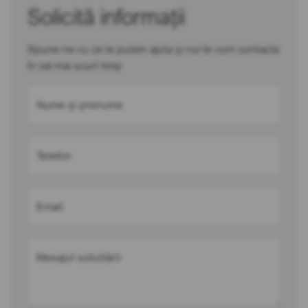
Solicită informații
Spune-ne cu ce te putem ajuta și noi te vom contacta
în cel mai scurt timp
Nume și prenume
Telefon
Email
Mesajul solicitării