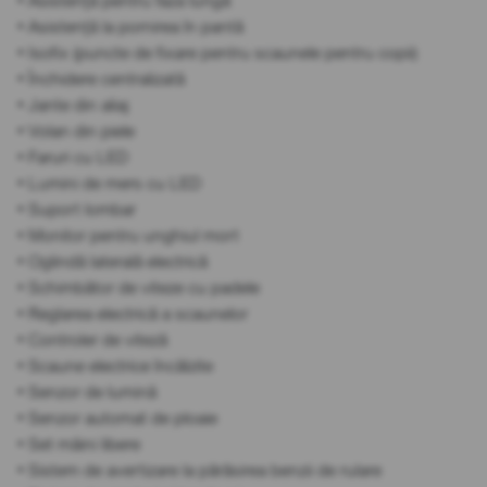
• Asistență pentru faza lungă
• Asistență la pornirea în pantă
• Isofix (puncte de fixare pentru scaunele pentru copii)
• Închidere centralizată
• Jante din aliaj
• Volan din piele
• Faruri cu LED
• Lumini de mers cu LED
• Suport lombar
• Monitor pentru unghiul mort
• Oglindă laterală electrică
• Schimbător de viteze cu padele
• Reglarea electrică a scaunelor
• Controler de viteză
• Scaune electrice încălzite
• Senzor de lumină
• Senzor automat de ploaie
• Set mâini libere
• Sistem de avertizare la părăsirea benzii de rulare