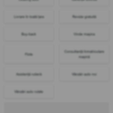
Livrare în toată țara
Revizie gratuită
Buy-back
Vinde mașina
Consultanță înmatriculare
Flote
mașină
Asistență rutieră
Vânzări auto noi
Vânzări auto rulate