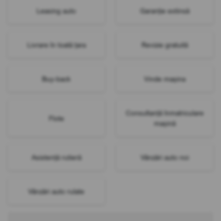
Leasing auto
Garanție extinsă
Livrare în toată țara
Revizie gratuită
Buy-back
Vinde mașina
Consultanță înmatriculare
Flote
mașină
Asistență rutieră
Vânzări auto noi
Vânzări auto rulate