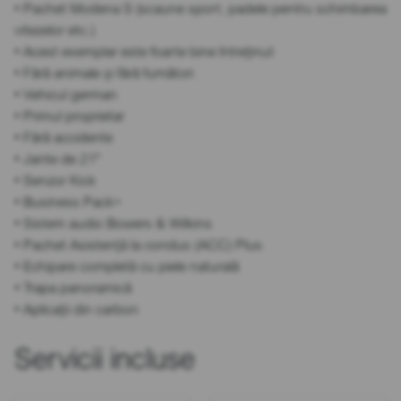
• Pachet Modena S (scaune sport, padele pentru schimbarea
vitezelor etc.)
• Acest exemplar este foarte bine întreținut
• Fără animale și fără fumători
• Vehicul german
• Primul proprietar
• Fără accidente
• Jante de 21"
• Senzor Kick
• Business Pack+
• Sistem audio Bowers & Wilkins
• Pachet Asistență la condus (ACC) Plus
• Echipare completă cu piele naturală
• Trapa panoramică
• Aplicații din carbon
Servicii incluse