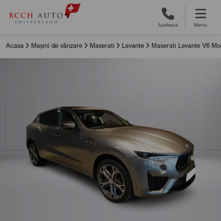
Apelează
Meniu
Acasa
Mașini de vânzare
Maserati
Levante
Maserati Levante V6 M