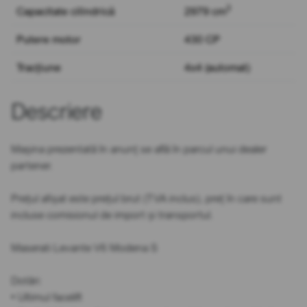
3
Capacitate cilindrică
2979 cm
Putere motor
430 CP
Tracțiune
4x4 (automat)
Descriere
Mașina prezentată în anunț se află în parcul unui dealer
partener.
Prețul afișat este prețul brut (TVA inclus), preț în care sunt
incluse comisionul de import și transportul.
Maserati Levante V6 Modena S
Dotări:
• Ultimul facelift