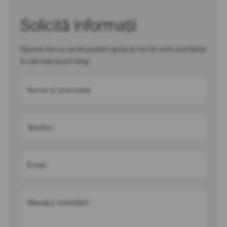
Solicită informații
Spune-ne cu ce te putem ajuta și noi te vom contacta
în cel mai scurt timp
Nume și prenume
Telefon
Email
Mesajul solicitării