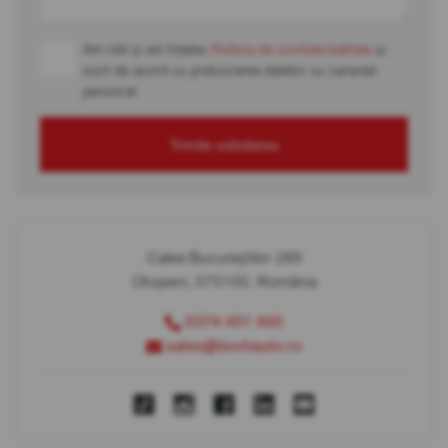
Am citit și am înțeles
Politica de confidențialitate
și
sunt de acord cu prelucrarea datelor cu caracter
personal
Trimite solicitarea
Calea Bucureștilor 289
Otopeni, 075100, România
0374 451 400
sales@bcchauto.ro