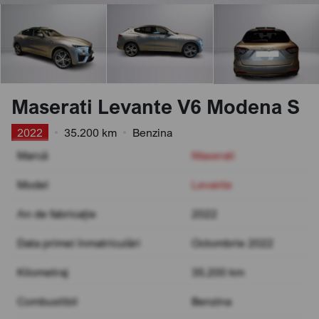
Maserati Levante V6 Modena S
2022
•
35.200 km
•
Benzina
Marcă
Maserati
Model
Levante
An de fabricație
2022
Data primei înmatriculări
Octombrie 2022
Kilometraj
35.200 km
Combustibil
Benzina