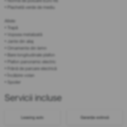
• Normă de poluare Euro 6E
• Plachetă verde de mediu
Altele:
• Trapă
• Vopsea metalizată
• Jante din aliaj
• Ornamente din lemn
• Bare longitudinale plafon
• Plafon panoramic electric
• Frână de parcare electrică
• Încălzire volan
• Spoiler
Servicii incluse
Leasing auto
Garanție extinsă