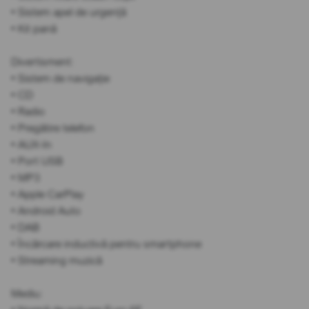
• Sistem apel de urgență
• Kit pană
Divertisment:
• Sistem de navigație
• CD
• Radio
• Pregătire telefon
• AUX-In
• Port USB
• MP3
• Apple CarPlay
• Android Auto
• DAB
• Încărcare inductivă pentru smartphone
• Streaming muzică
Mediu: