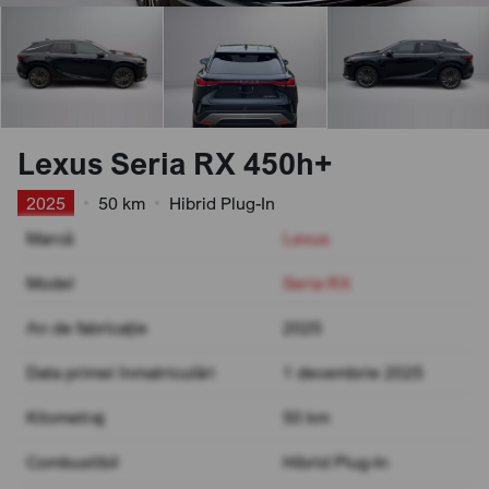
Lexus Seria RX 450h+
2025
•
50 km
•
Hibrid Plug-In
Marcă
Lexus
Model
Seria RX
An de fabricație
2025
Data primei înmatriculări
1 decembrie 2025
Kilometraj
50 km
Combustibil
Hibrid Plug-In