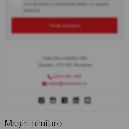
sunt de acord cu prelucrarea datelor cu caracter
personal
Trimite solicitarea
Calea Bucureștilor 289
Otopeni, 075100, România
0374 451 400
sales@bcchauto.ro
Mașini similare