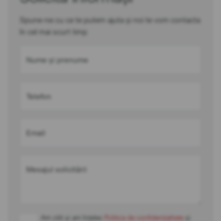
Spune-ne cu ce te putem ajuta și noi te vom contacta
în cel mai scurt timp
Nume și prenume
Telefon
Email
Mesajul solicitării
Am citit și am înțeles
Politica de confidențialitate
și