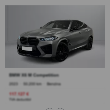
BMW X6 M Competition
2023
•
50.200 km
•
Benzina
117.127 €
TVA deductibil