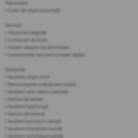
Transmisie:
• Cutie de viteze automată
Tehnică:
• Tracțiune integrală
• Computer de bord
• Sistem adaptiv de amortizare
• Instrumentar de bord complet digital
Asistență:
• Asistent unghi mort
• Recunoaștere indicatoare rutiere
• Asistent activ pentru parcare
• Senzor de ploaie
• Asistent fază lungă
• Senzor de lumină
• Asistent pornire în rampă
• Asistent menținere bandă
• Asistent schimbare bandă