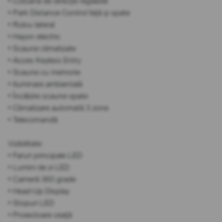
• Coloană de direcție reglabilă
• Park Distance Control față și spate
• Rulou lateral
• Hayon electric
• Scaune climatizate
• Acces Keyless Entry
• Scaune cu memorie
• Iluminare ambientală
• Încălzire scaune spate
• Climatizare automată 3 zone
• Telecomandă
Vizibilitate:
• Faruri principale LED
• Lumini de zi LED
• Cameră 360 grade
• Head-Up Display
• Stopuri LED
• Proiectoare ceață