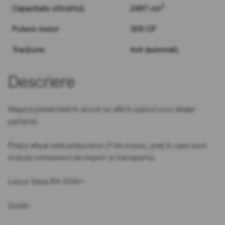
3
Capacitate cilindrică
2487 cm
Putere motor
309 CP
Tracțiune
4x4 (automat)
Descriere
Mașina prezentată în anunț se află în parcul unui dealer
partener.
Prețul afișat este prețul brut (TVA inclus), preț în care sunt
incluse comisionul de import și transportul.
Lexus Seria RX 450h+
Dotări: