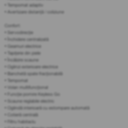
• Tempomat adaptiv
• Avertizare distanță / coliziune
Confort:
• Servodirecție
• Închidere centralizată
• Geamuri electrice
• Tapițerie din piele
• Încălzire scaune
• Oglinzi exterioare electrice
• Banchetă spate fracționabilă
• Tempomat
• Volan multifuncțional
• Funcție pornire Keyless Go
• Scaune reglabile electric
• Oglindă interioară cu estompare automată
• Cotieră centrală
• Filtru habitaclu