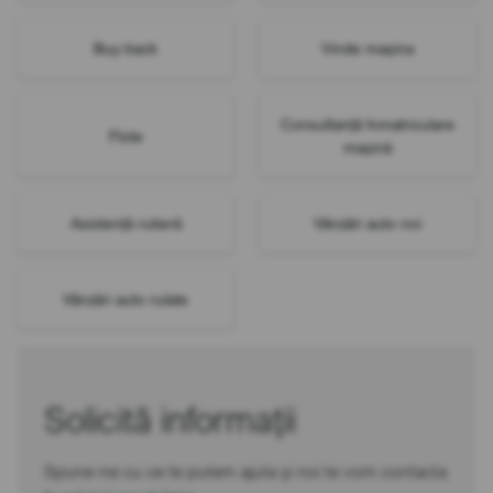
Buy-back
Vinde mașina
Consultanță înmatriculare
Flote
mașină
Asistență rutieră
Vânzări auto noi
Vânzări auto rulate
Solicită informații
Spune-ne cu ce te putem ajuta și noi te vom contacta