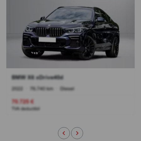
BMW X6 xDrive40d
2022
•
76.740 km
•
Diesel
70.725 €
TVA deductibil