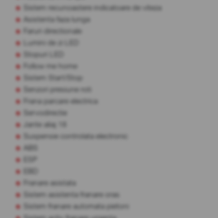
Sistem recunoastere indicatoare de viteza
Asistenta faza lunga
Faruri directionale
Lumini de zi LED
Stopuri LED
Follow me home
Sistem Start/Stop
Senzori presiune roti
Frana parcare electrica
Servodirectie
Jante aliaj 18
Suspensie controlata electronic
ABS
ESP
EBD
Franare asistata
Sistem asistenta franare oras
Sistem franare automata pietoni
Sistem activ franare urgenta