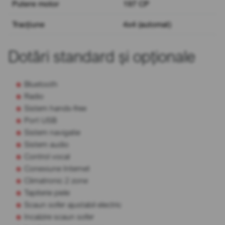
Putere motor
197 CP
Tracțiune
4x4 (automat)
Dotări standard și opționale
Bluetooth
Radio
Sistem hands-free
Port USB
Sistem navigatie
Sistem audio
Control vocal
Conexiune Internet
Climatronic 2 zone
Tapiterie piele
Scaun sofer ajustabil electric
Incalzire scaun sofer