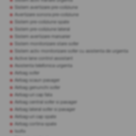
Sistem avertizare pre-coliziune
Avertizare sonora pre-coliziune
Sistem pre-coliziune spate
Sistem pre-coliziune lateral
Sistem avertizare marsarier
Sistem monitorizare stare sofer
Sistem activ monitorizare sofer cu asistenta de urgenta
Active lane control assistant
Asistenta telefonica urgenta
Airbag sofer
Airbag scaun pasager
Airbag genunchi sofer
Airbag-uri cap fata
Airbag central sofer si pasager
Airbag lateral sofer si pasager
Airbag-uri cap spate
Airbag cortina spate
Isofix