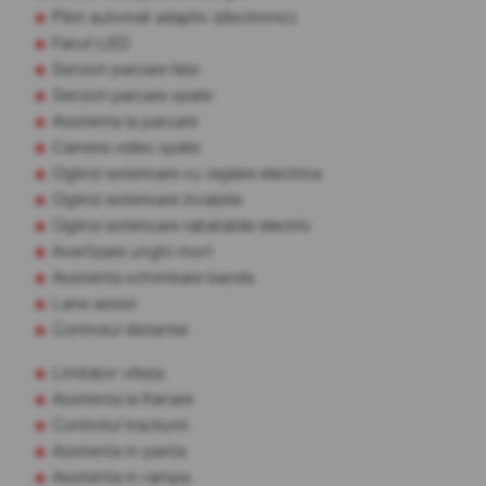
Pilot automat adaptiv (disctronic)
Faruri LED
Senzori parcare fata
Senzori parcare spate
Asistenta la parcare
Camera video spate
Oglinzi exterioare cu reglare electrica
Oglinzi exterioare incalzite
Oglinzi exterioare rabatabile electric
Avertizare unghi mort
Asistenta schimbare banda
Lane assist
Controlul distantei
Limitator viteza
Asistenta la franare
Controlul tractiunii
Asistenta in panta
Asistenta in rampa