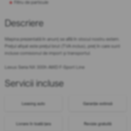
Filtru de particule
Descriere
Mașina prezentată în anunț se află în stocul nostru extern.
Prețul afișat este prețul brut (TVA inclus), preț în care sunt
incluse comisionul de import și transportul.
Lexus Seria NX 300h AWD F-Sport Line
Servicii incluse
Leasing auto
Garanție extinsă
Livrare în toată țara
Revizie gratuită