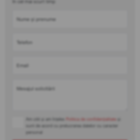
în cel mai scurt timp
Nume și prenume
Telefon
Email
Mesajul solicitării
Am citit și am înțeles
Politica de confidențialitate
și
sunt de acord cu prelucrarea datelor cu caracter
personal