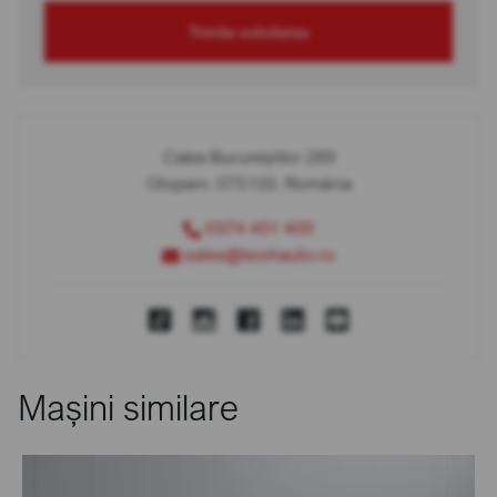
Trimite solicitarea
Calea Bucureștilor 289
Otopeni, 075100, România
0374 451 400
sales@bcchauto.ro
Mașini similare