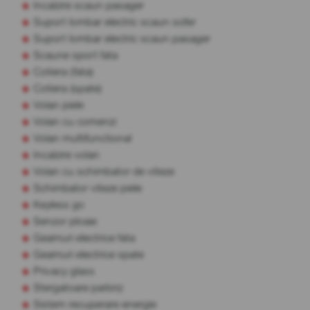
Incalzire scaun pasager
Suport lombar electric scaun sofer
Suport lombar electric scaun pasager
Scaune sport fata
Cotiera (fata)
Cotiera (spate)
Volan piele
Volan cu comenzi
Volan multifunctional
Incalzire volan
Volan cu schimbator de viteze
Schimbator viteze piele
Keyless go
Senzor ploaie
Geamuri electrice fata
Geamuri electrice spate
Privacy glass
Stergatoare parbriz
Sistem recuperare energie