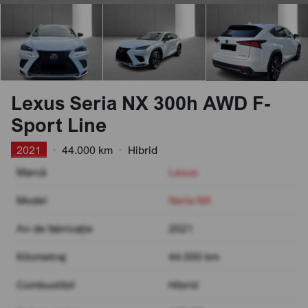
Lexus Seria NX 300h AWD F-
Sport Line
2021
•
44.000 km
•
Hibrid
Marcă
Lexus
Model
Seria NX
An de fabricație
2021
Kilometraj
44.000 km
Combustibil
Hibrid