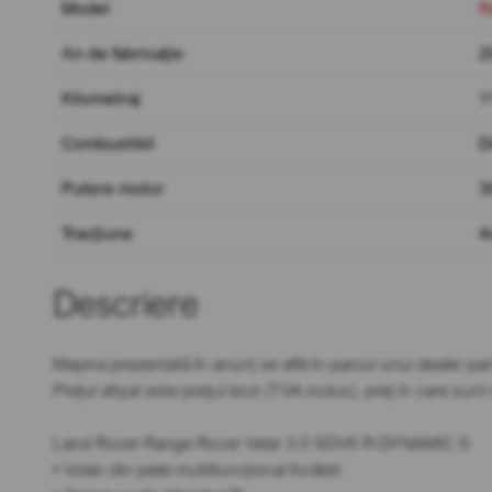
Model
R
An de fabricație
2
Kilometraj
1
Combustibil
D
Putere motor
3
Tracțiune
4
Descriere
Mașina prezentată în anunț se află în parcul unui dealer par
Prețul afișat este prețul brut (TVA inclus), preț în care sun
Land Rover Range Rover Velar 3.0 SDV6 R-DYNAMIC S
• Volan din piele multifuncțional încălzit