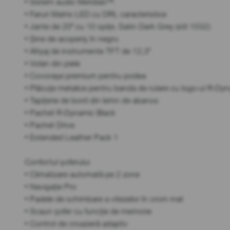
• Sistem audio Meridian™.
• Faruri Matrix LED cu DRL caracteristice
• Jante de 20" cu 10 spițe, Satin Dark Grey (stil 1032)
• Șine de acoperiș în negru
• Afișaj de instrumente TFT de 12,3"
• Volan din piele
• Covorașe premium pentru podea
• Plăcuțe metalice pentru banda de rulare cu logo-ul R-Dy
• Tapițerie de bord din lemn de abanos
• Pachet R-Dynamic Black
• Pachet Drive
• Extended Leather Pack 1
Confortul șoferului
• Climatizare automată pe 2 zone
• Navigație Pro
• Padele de schimbare a vitezelor în crom mat
• Scaun șofer cu funcție de memorie
• Control de croazieră adaptiv