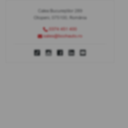
Calea Bucureștilor 289
Otopeni, 075100, România
0374 451 400
sales@bcchauto.ro