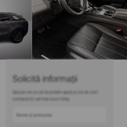
Solicită informații
Spune-ne cu ce te putem ajuta și noi te vom
contacta în cel mai scurt timp
Nume și prenume