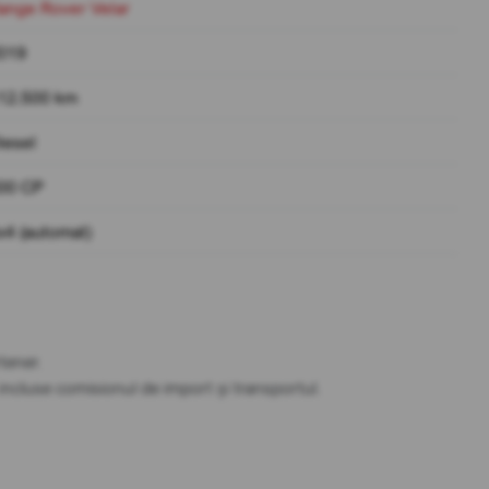
ange Rover Velar
019
12.500 km
iesel
00 CP
x4 (automat)
tener.
t incluse comisionul de import și transportul.