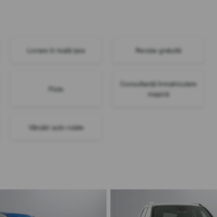
Livrare în toată țara
Revizie gratuită
Consultanță înmatriculare
Flote
mașină
Vânzări auto rulate