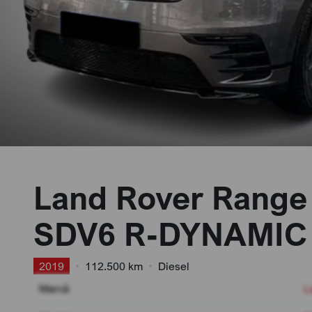
Land Rover Range 
SDV6 R-DYNAMIC
2019
•
112.500 km
•
Diesel
Marcă
L