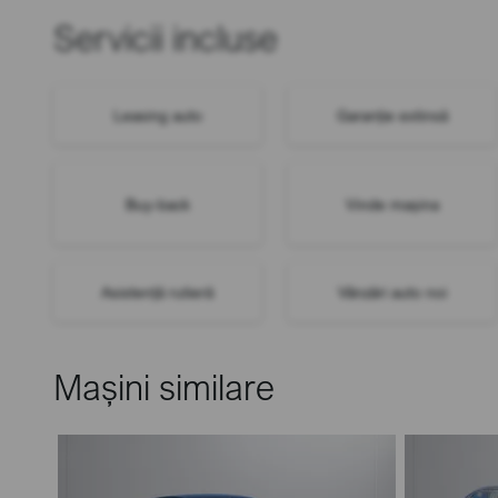
Servicii incluse
Leasing auto
Garanție extinsă
Buy-back
Vinde mașina
Asistență rutieră
Vânzări auto noi
Mașini similare