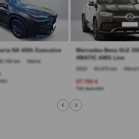
eria NX 450h Executive
Mercedes-Benz GLE 35
4MATIC AMG Line
8.150 km
•
Hibrid
2022
•
93.970 km
•
Hibrid 
€
57.700 €
ibil
TVA deductibil