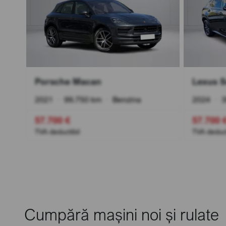
Porsche Macan
Lexus S
2021
•
99.750 km
•
Benzina
2024
•
3
57.700 €
57.700 
TVA deductibil
TVA deduct
Cumpără mașini noi și rulate