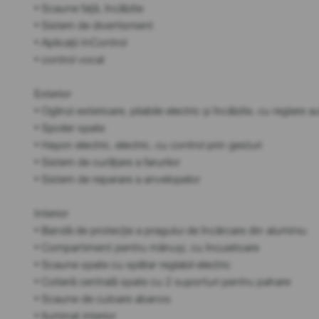
• Scaune față, încălzite
• Sistem de divertisment
• Aplicații InControl
• control vocal
Exterior
• Oglinzi exterioare, pliabile electric și încălzite, cu reglar
• Spoiler spate
• Hayon electric, electric, cu control prin gesturi
• Sistem de curățare a farurilor
• Sistem de reparare a anvelopelor
Interior
• Bandă de protecție a pragului de încărcare din aluminiu
• Compartiment pentru mănuși, cu încuietoare
• Scaune spate cu spătar reglabil electric
• Cotieră centrală spate cu 2 suporturi pentru pahare
• Scaune de culoare abanos
• Iluminat interior