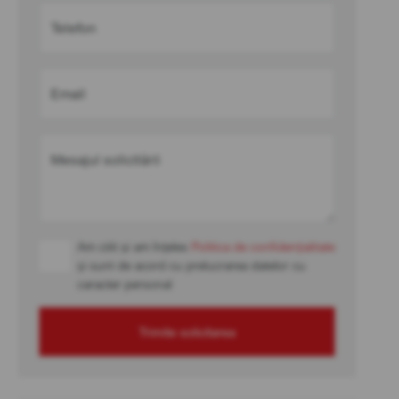
Telefon
Email
Mesajul solicitării
Am citit și am înțeles
Politica de confidențialitate
și sunt de acord cu prelucrarea datelor cu
caracter personal
Trimite solicitarea