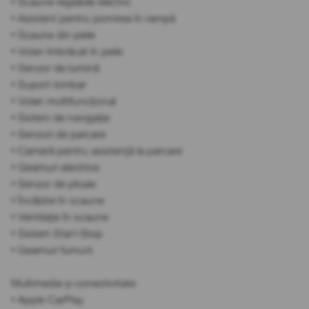
• Scaune reglabile electric
• Asistent pentru pornirea în rampă
• Scaune din piele
• Volan îmbrăcat în piele
• Senzor de lumină
• Suport lombar
• Volan multifuncțional
• Sistem de navigație
• Senzori de parcare
• Cameră pentru asistență la parcare
• Geamuri electrice
• Senzor de ploaie
• Încălzire în scaune
• Ventilație în scaune
• Sistem Start-Stop
• Geamuri fumurii
Multimedia și conectivitate:
• Apple CarPlay