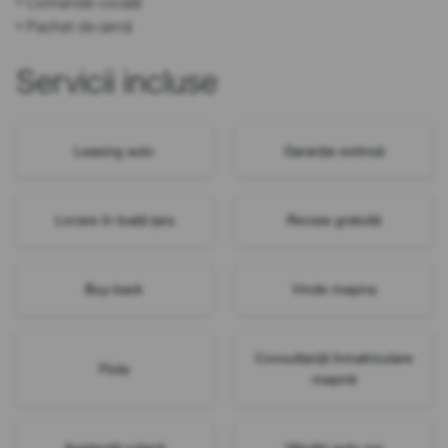
• Comandă vocală
• Pachet de iarnă
Servicii incluse
Leasing auto
Garanție extinsă
Livrare în toată țara
Revizie gratuită
Buy-back
Vinde mașina
Consultanță înmatriculare
Flote
mașină
Asistență rutieră
Vânzări auto noi