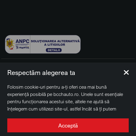
© 2026 BCCH Group Switzerland AG. Toate drepturile
Respectăm alegerea ta
rezervate.
Platfomă dezvoltată de Workleto.
Folosim cookie-uri pentru a-ți oferi cea mai bună
BCCH Auto Switzerland este o marcă a societății
BCCH
experiență posibilă pe bcchauto.ro. Unele sunt esențiale
Group Switzerland AG
pentru funcționarea acestui site, altele ne ajută să
Sediu social: David Business Center, Str. Erou Iancu Nicolae
înțelegem cum utilizezi site-ul, astfel încât să țl putem
nr. 29, Voluntari, Ilfov
îmbunătăți. De asemenea, este posibil să folosim cookie-
Nr. de înregistrare la Registrul Comerțului J2022004957230,
uri în scopuri de targetare. Apasă pe „Acceptă toate”
Acceptă
CUI RO41848769
pentru a continua așa cum este specificat, sau apasă pe