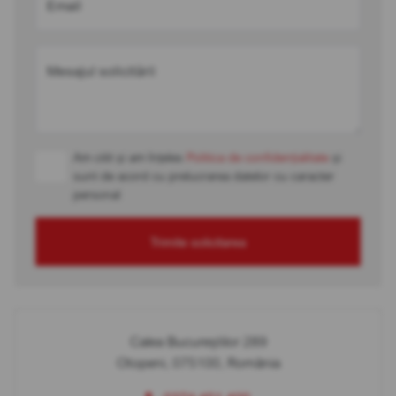
Email
Mesajul solicitării
Am citit și am înțeles
Politica de confidențialitate
și
sunt de acord cu prelucrarea datelor cu caracter
personal
Trimite solicitarea
Calea Bucureștilor 289
Otopeni, 075100, România