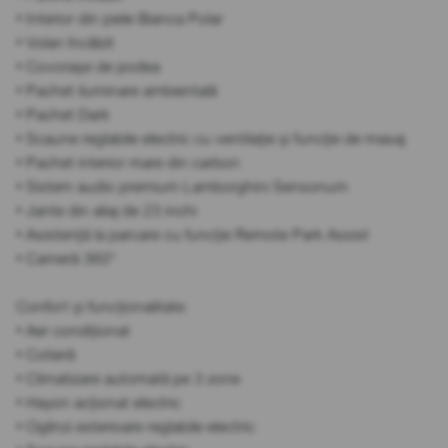
• Interior din piele Bianca Polar
• Volan încălzit
• Covorașe de podea
• Pachet iluminare ambientală
• Pachet Dark
• Scaune reglabile electric cu ventilație și funcție de masaj
• Pachet interior mare din carbon
• Sistem audio premium Lamborghini Sensonum
• Jante din aliaj de 23 inchi
• Asistență la parcare cu funcție Remote Park Assist
• Cameră 360°
Confort și funcționalitate:
• Aer condiționat
• Cotieră
• Climatizare automată pe 3 zone
• Hayon acționat electric
• Oglinzi exterioare reglabile electric