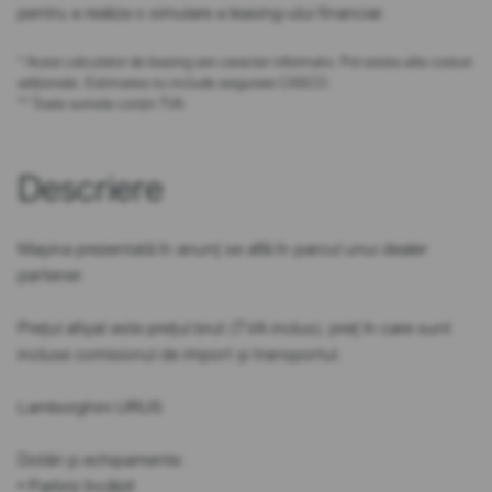
pentru a realiza o simulare a leasing-ului financiar.
* Acest calculator de leasing are caracter informativ. Pot exista alte costuri
adiționale. Estimarea nu include asigurare CASCO.
** Toate sumele conțin TVA.
Descriere
Mașina prezentată în anunț se află în parcul unui dealer
partener.
Prețul afișat este prețul brut (TVA inclus), preț în care sunt
incluse comisionul de import și transportul.
Lamborghini URUS
Dotări și echipamente:
• Parbriz încălzit