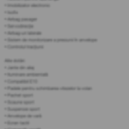
• Imobilizator electronic
• Isofix
• Airbag pasager
• Servodirecție
• Airbag-uri laterale
• Sistem de monitorizare a presiunii în anvelope
• Controlul tracțiunii
Alte dotări:
• Jante din aliaj
• Iluminare ambientală
• Compatibil E10
• Padele pentru schimbarea vitezelor la volan
• Pachet sport
• Scaune sport
• Suspensie sport
• Anvelope de vară
• Ecran tactil