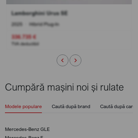
Lamborghini Urus SE
2025
•
Hibrid Plug-In
336.735 €
TVA deductibil
Cumpără mașini noi și rulate
Modele populare
Caută după brand
Caută după caros
Mercedes-Benz GLE
Mercedes-Benz E