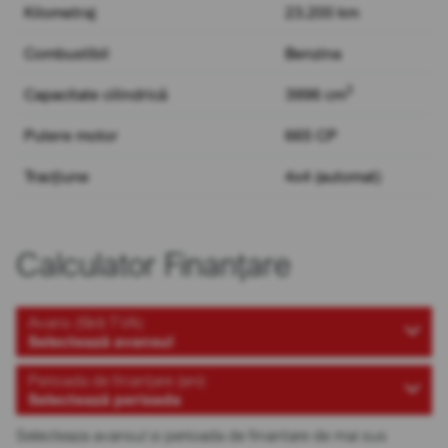
Kilometraj
23.200 km
Combustibil
Benzina
3
Capacitate cilindrică
3996 cm
Putere motor
665 CP
Tracțiune
4x4 (automat)
Calculator Finanțare
Avans (fără TVA)
Selectează avansul
Perioada de finanțare (ani)
Selectează perioada
Selecteaza avansul si perioada de finantare de mai sus