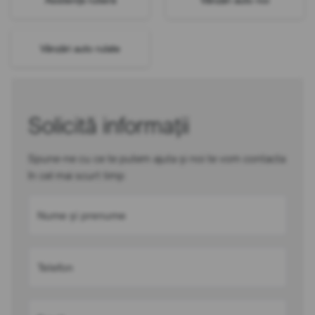
Vânzări auto rulate
Solicită informații
Spune-ne cu ce te putem ajuta și noi te vom contacta
în cel mai scurt timp
Nume și prenume
Telefon