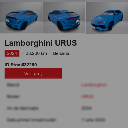
Lamborghini URUS
2024
•
23.200 km
•
Benzina
ID Stoc #32290
Vezi preț
Marcă
Lamborghini
Model
URUS
An de fabricație
2024
Data primei înmatriculări
1 iulie 2024