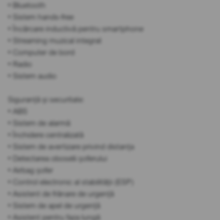
• Bluetooth
• Sistem hands-free
• Încărcare inductivă pentru smartphone
• Streaming muzical integrat
• Computer de bord
• Radio
• Sistem audio
Siguranță și securitate:
• ABS
• Sistem de alarmă
• Închidere centralizată
• Sistem de avertizare privind distanța
• Detectarea oboselii șoferului
• Airbag șofer
• Control electronic al stabilității (ESP)
• Asistent de frânare de urgență
• Sistem de apel de urgență
• Asistent pentru faza lungă