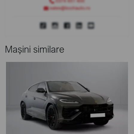
0374 451 400
sales@bcchauto.ro
Mașini similare