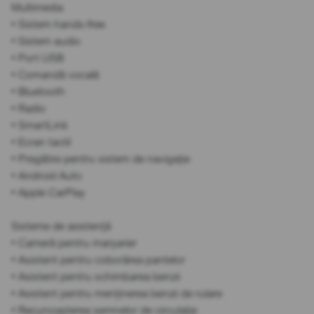
Multimedia
• Sistem hands-free
• Sistem audio
• Port USB
• Comandă vocală
• Bluetooth
• Radio
• SmartLink
• Ecran tactil
• Pregătire pentru sistem de navigație
• Android Auto
• Apple CarPlay
Sisteme de asistență
• Cameră pentru marșarier
• Asistent pentru coborârea pantelor
• Asistent pentru schimbarea benzii
• Asistent pentru menținerea benzii de rulare
• Recunoașterea semnelor de circulație