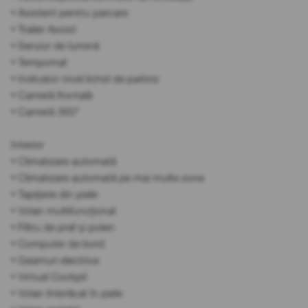
• Asistent pentru parcare
• Trailer Assist
• Senzor de lumină
• Tempomat
• Indicator nivel lichid de parbriz
• Cameră frontală
• Cameră 360°
Interior
• Climatizare automată
• Climatizare automată pe mai multe zone
• Tapițerie din piele
• Volan multifuncțional
• Filtru de praf și polen
• Computer de bord
• Geamuri electrice
• Virtual Cockpit
• Volan îmbrăcat în piele