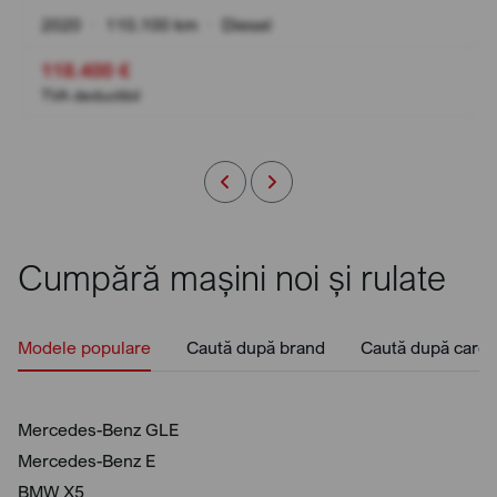
2020
•
110.100 km
•
Diesel
118.400 €
TVA deductibil
Cumpără mașini noi și rulate
Modele populare
Caută după brand
Caută după caros
Mercedes-Benz GLE
Mercedes-Benz E
BMW X5