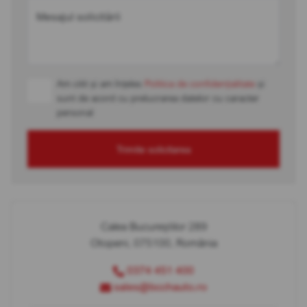
Mesajul solicitării
Am citit și am înțeles
Politica de confidențialitate
și
sunt de acord cu prelucrarea datelor cu caracter
personal
Trimite solicitarea
Calea Bucureștilor 289
Otopeni, 075100, România
0374 451 400
sales@bcchauto.ro