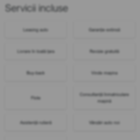
Servicii incluse
Leasing auto
Garanție extinsă
Livrare în toată țara
Revizie gratuită
Buy-back
Vinde mașina
Consultanță înmatriculare
Flote
mașină
Asistență rutieră
Vânzări auto noi