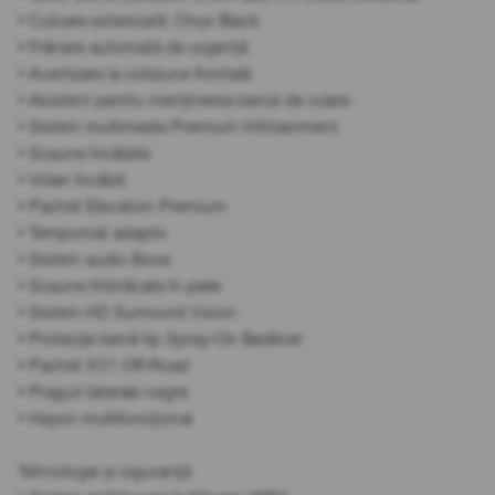
• Culoare exterioară: Onyx Black
• Frânare automată de urgență
• Avertizare la coliziune frontală
• Asistent pentru menținerea benzii de rulare
• Sistem multimedia Premium Infotainment
• Scaune încălzite
• Volan încălzit
• Pachet Elevation Premium
• Tempomat adaptiv
• Sistem audio Bose
• Scaune îmbrăcate în piele
• Sistem HD Surround Vision
• Protecție benă tip Spray-On Bedliner
• Pachet X31 Off-Road
• Praguri laterale negre
• Hayon multifuncțional
Tehnologie și siguranță