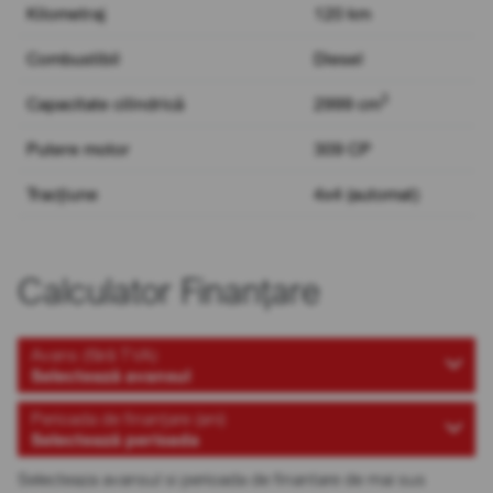
Kilometraj
120 km
Combustibil
Diesel
3
Capacitate cilindrică
2999 cm
Putere motor
309 CP
Tracțiune
4x4 (automat)
Calculator Finanțare
Avans (fără TVA)
Selectează avansul
Perioada de finanțare (ani)
Selectează perioada
Selecteaza avansul si perioada de finantare de mai sus