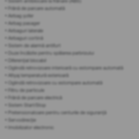
• Sistem antiblocare la frânare (ABS)
• Frână de parcare automată
• Airbag șofer
• Airbag pasager
• Airbaguri laterale
• Airbaguri cortină
• Sistem de alarmă antifurt
• Duze încălzite pentru spălarea parbrizului
• Diferențial blocabil
• Oglindă retrovizoare interioară cu estompare automată
• Afișaj temperatură exterioară
• Oglindă retrovizoare cu estompare automată
• Filtru de particule
• Frână de parcare electrică
• Sistem Start/Stop
• Pretensionatoare pentru centurile de siguranță
• Servodirecție
• Imobilizator electronic