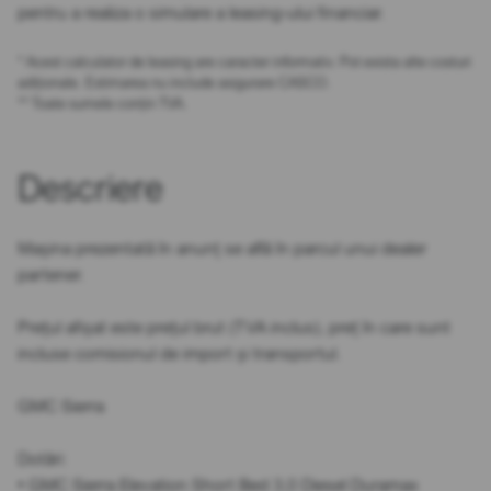
pentru a realiza o simulare a leasing-ului financiar.
* Acest calculator de leasing are caracter informativ. Pot exista alte costuri
adiționale. Estimarea nu include asigurare CASCO.
** Toate sumele conțin TVA.
Descriere
Mașina prezentată în anunț se află în parcul unui dealer
partener.
Prețul afișat este prețul brut (TVA inclus), preț în care sunt
incluse comisionul de import și transportul.
GMC Sierra
Dotări:
• GMC Sierra Elevation Short Bed 3,0 Diesel Duramax