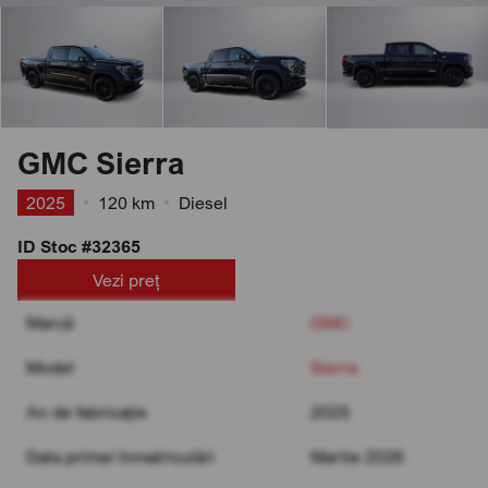
GMC Sierra
2025
•
120 km
•
Diesel
ID Stoc #32365
Vezi preț
Marcă
GMC
Model
Sierra
An de fabricație
2025
Data primei înmatriculări
Martie 2026