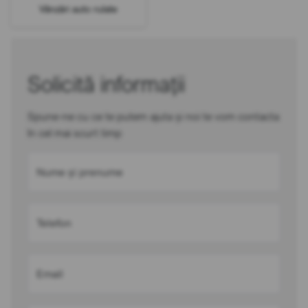
Vânzări auto rulate
Solicită informații
Spune-ne cu ce te putem ajuta și noi te vom contacta
în cel mai scurt timp
Nume și prenume
Telefon
Email