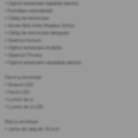
• Oglinzi exterioare reglabile electric
• Închidere centralizată
• Cârlig de remorcare
• Acces fără cheie (Keyless Entry)
• Cârlig de remorcare detașabil
• Geamuri fumurii
• Oglinzi exterioare încălzite
• Geamuri Privacy
• Oglinzi exterioare rabatabile electric
Faruri și iluminare
• Stopuri LED
• Faruri LED
• Lumini de zi
• Lumini de zi LED
Roți și anvelope
• Jante din aliaj de 18 inch