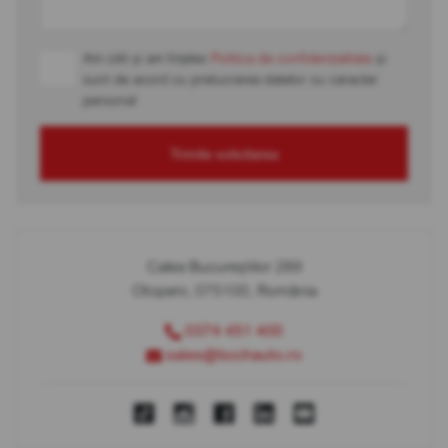
Am citit și am înțeles
Politica de confidențialitate
și
sunt de acord cu prelucrarea datelor cu caracter
personal
Trimite solicitarea
Calea Bucureștilor 289
Otopeni, 075100, România
0374 451 400
sales@bcchauto.ro