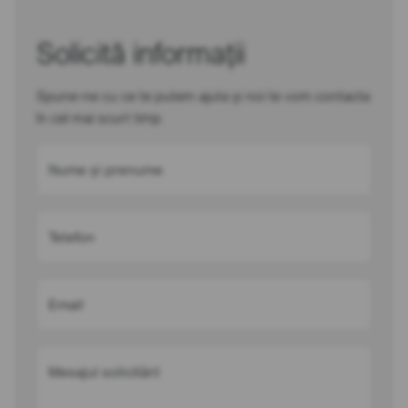
Solicită informații
Spune-ne cu ce te putem ajuta și noi te vom contacta
în cel mai scurt timp
Nume și prenume
Telefon
Email
Mesajul solicitării