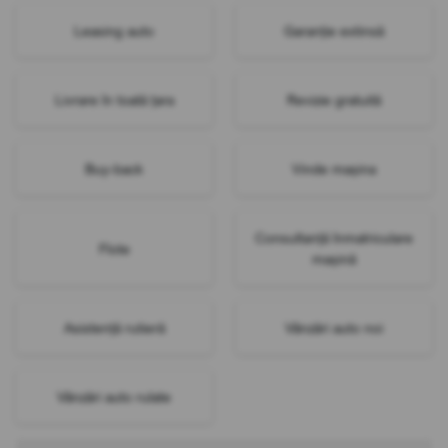
Leasing auto
Garanție extinsă
Livrare în toată țara
Revizie gratuită
Buy-back
Vinde mașina
Consultanță înmatriculare
Flote
mașină
Asistență rutieră
Vânzări auto noi
Vânzări auto rulate