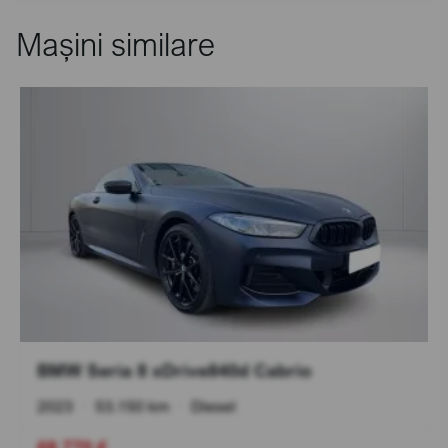
Mașini similare
BMW Seria 8 xDrive840d Cabrio
2023
•
53.150 km
•
Diesel
68.770 €