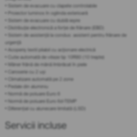
• Sistem de evacuare cu clapete controlabile
• Proiector luminos în oglinda exterioară
• Sistem de evacuare cu dublă ieșire
• Distribuție electronică a forței de frânare (EBD)
• Sistem de asistență la condus: asistent pentru frânare de
urgență
• Acoperiș textil pliabil cu acționare electrică
• Cutie automată de viteze tip 10R80 (10 trepte)
• Mâner frână de mână îmbrăcat în piele
• Caroserie cu 2 uși
• Climatizare automată pe 2 zone
• Pedale din aluminiu
• Normă de poluare Euro 6
• Normă de poluare Euro 6d-TEMP
• Diferențial cu alunecare limitată (LSD)
Servicii incluse