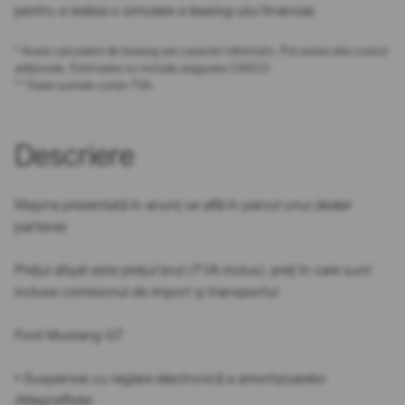
pentru a realiza o simulare a leasing-ului financiar.
* Acest calculator de leasing are caracter informativ. Pot exista alte costuri
adiționale. Estimarea nu include asigurare CASCO.
** Toate sumele conțin TVA.
Descriere
Mașina prezentată în anunț se află în parcul unui dealer
partener.
Prețul afișat este prețul brut (TVA inclus), preț în care sunt
incluse comisionul de import și transportul.
Ford Mustang GT
• Suspensie cu reglare electronică a amortizoarelor
(MagneRide)