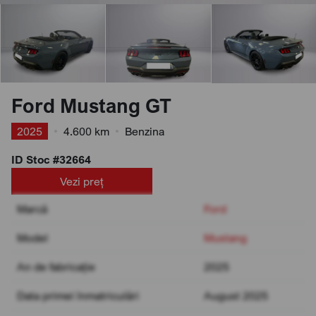
Ford Mustang GT
2025
•
4.600 km
•
Benzina
ID Stoc #32664
Vezi preț
Marcă
Ford
Model
Mustang
An de fabricație
2025
Data primei înmatriculări
August 2025