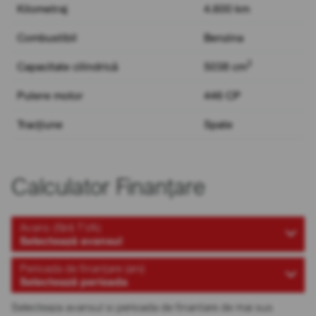
Kilometraj
4.600 km
Combustibil
Benzina
3
Capacitate cilindrică
5038 cm
Putere motor
446 CP
Tracțiune
Spate
Calculator Finanțare
Avans (fără TVA)
Selectează avansul
Perioada de finanțare (ani)
Selectează perioada
Selecteaza avansul si perioada de finantare de mai sus