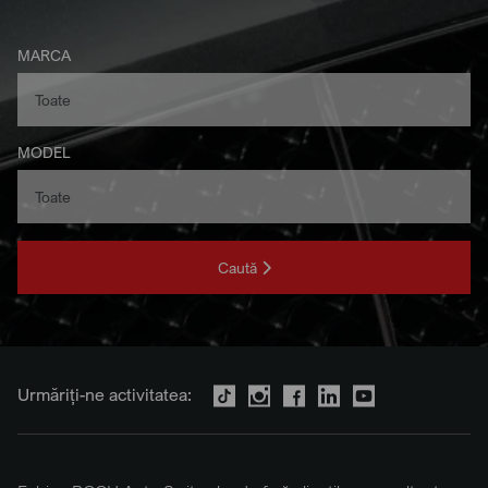
MARCA
MODEL
Caută
Urmăriți-ne activitatea: