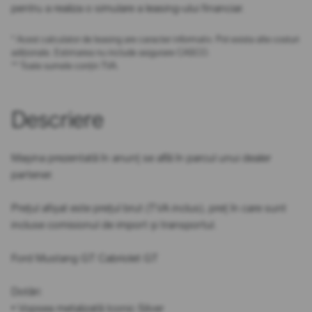
pentru a realiza o simulare a leasing-ului financiar.
* Acest calculator de leasing are caracter informativ. Pot exista alte costuri
adiționale. Estimarea nu include asigurare CASCO.
** Toate sumele conțin TVA.
Descriere
Mașina prezentată în anunț se află în parcul unui dealer
partener.
Prețul afișat este prețul brut (TVA inclus), preț în care sunt
incluse comisionul de import și transportul.
Ford Mustang GT Cabriolet GT
Dotări:
• Vopsea metalizată Iconic Silver