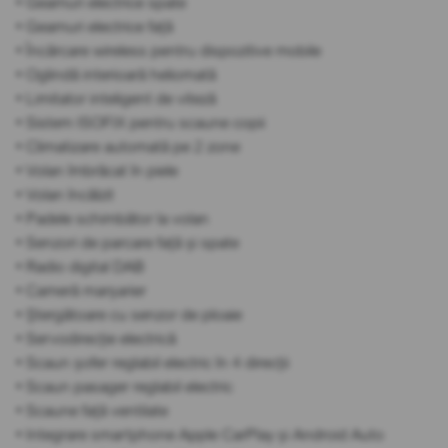
• Geamuri electrice spate
• Geamuri electrice față
• Încărcare wireless pentru dispozitive mobile
• Oglindă interioară heliomată
• Limitator inteligent de viteză
• Sistem ISOFIX pentru scaune copii
• Climatizare automată pe 2 zone
• Volan îmbrăcat în piele
• Volan încălzit
• Padele schimbător la volan
• Senzori de parcare față și spate
• Radio digital DAB
• Cameră marșarier
• Ștergătoare cu senzor de ploaie
• Servodirecție electrică
• Scaun șofer reglabil electric în 4 direcții
• Scaun pasager reglabil electric
• Scaune față ventilate
• Integrare smartphone Apple CarPlay și Android Auto