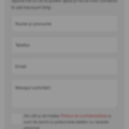
Spune-ne cu ce te putem ajuta și noi te vom contacta
în cel mai scurt timp
Nume și prenume
Telefon
Email
Mesajul solicitării
Am citit și am înțeles
Politica de confidențialitate
și
sunt de acord cu prelucrarea datelor cu caracter
personal