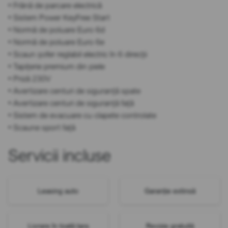
• Frână de parcare electrică
• Sistem Power KeyFree Start
• Normă de poluare Euro 6d
• Normă de poluare Euro 6e
• Scaun șofer reglabil electric în 6 direcții
• Tapițerie premium din piele
• Priză 230V
• Avertizare centuri de siguranță spate
• Avertizare centuri de siguranță față
• Sistem de evacuare cu clapete controlate
• Scaune sport față
Servicii incluse
Leasing auto
Garanție extinsă
Livrare în toată țara
Revizie gratuită