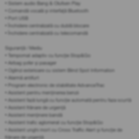
• Sistem audio Bang & Olufsen Play
• Comandă vocală și interfață Bluetooth
• Port USB
• Închidere centralizată cu dublă blocare
• Închidere centralizată cu telecomandă
Siguranță / Mediu
• Tempomat adaptiv cu funcție Stop&Go
• Airbag șofer și pasager
• Oglinzi exterioare cu sistem Blind Spot Information
• Alarmă antifurt
• Program electronic de stabilitate AdvanceTrac
• Asistent pentru menținerea benzii
• Asistent fază lungă cu funcție automată pentru faza scurtă
• Asistent frânare de urgență
• Asistent menținere bandă
• Asistent trafic aglomerat cu funcție Stop&Go
• Asistent unghi mort cu Cross Traffic Alert și funcție de
frânare de urgență