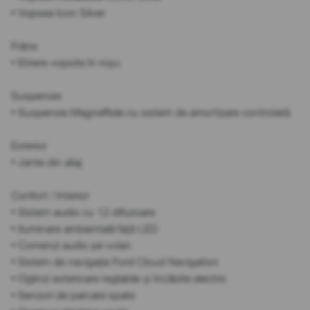
• Vopsea Icon Silver
Frâne
• Etriere vopsite în roșu
Suspensie
• Suspensie MagneRide cu sistem de amortizare controlată
Exterior
• Jante din aliaj
Confort / Interior
• Sistem audio cu 12 difuzoare
• Iluminare ambientală față LED
• Comenzi audio pe volan
• Sistem de navigație Ford Cloud Navigation
• Oglinzi exterioare reglabile și încălzite electric
• Senzori de parcare spate