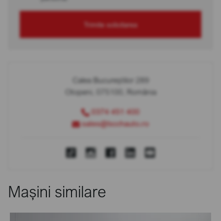
Trimite solicitarea
Calea Bucureștilor 289
Otopeni, 075100, România
0374 451 400
sales@bcchauto.ro
Mașini similare