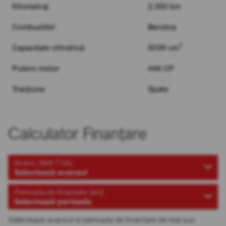
Kilometraj
2.350 km
Combustibil
Benzina
3
Capacitate cilindrică
5038 cm
Putere motor
446 CP
Tracțiune
Spate
Calculator Finanțare
Avans (fără TVA)
Selectează avansul
Perioada de finanțare (ani)
Selectează perioada
Selecteaza avansul si perioada de finantare de mai sus