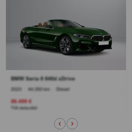
BMW Seria 8 840d xDrive
2023
•
44.350 km
•
Diesel
86.499 €
TVA deductibil