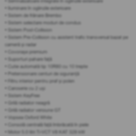
• Semnalizatoare integrate în oglinzile exterioare
• Iluminare în oglinzile exterioare
• Sistem de frânare Brembo
• Sistem selectare moduri de condus
• Sistem Post-Collision
• Sistem Pre-Collision cu asistent trafic transversal bazat pe
cameră și radar
• Covorașe premium
• Suporturi pahare față
• Cutie automată tip 10R80 cu 10 trepte
• Pretensionare centuri de siguranță
• Filtru interior pentru praf și polen
• Caroserie cu 2 uși
• Sistem KeyFree
• Grilă radiator neagră
• Grilă radiator versiune GT
• Vopsea Oxford White
• Consolă centrală față îmbrăcată în piele
• Motor 5.0 litri Ti-VCT V8 KAT 328 kW