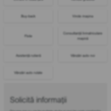
Buy-back
Vinde mașina
Consultanță înmatriculare
Flote
mașină
Asistență rutieră
Vânzări auto noi
Vânzări auto rulate
Solicită informații