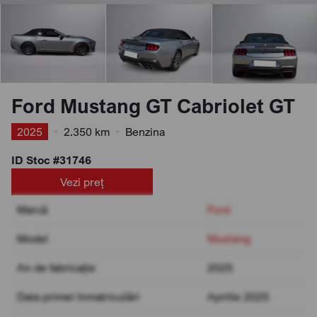
Ford Mustang GT Cabriolet GT
2025
•
2.350 km
•
Benzina
ID Stoc #31746
Vezi preț
Marcă
Ford
Model
Mustang
An de fabricație
2025
Data primei înmatriculări
Aprilie 2025