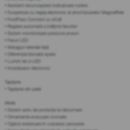
• Asistent recunoaștere indicatoare rutiere
• Suspensie cu reglaj electronic al amortizoarelor MagneRide
• FordPass Connect cu eCall
• Reglare automată a înălțimii farurilor
• Sistem monitorizare presiune pneuri
• Faruri LED
• Airbaguri laterale față
• Diferențial blocabil spate
• Lumini de zi LED
• Imobilizator electronic
Tapițerie
• Tapițerie din piele
Altele
• Sistem activ de protecție la răsturnare
• Ornamente evacuare cromate
• Oglinzi exterioare în culoarea caroseriei