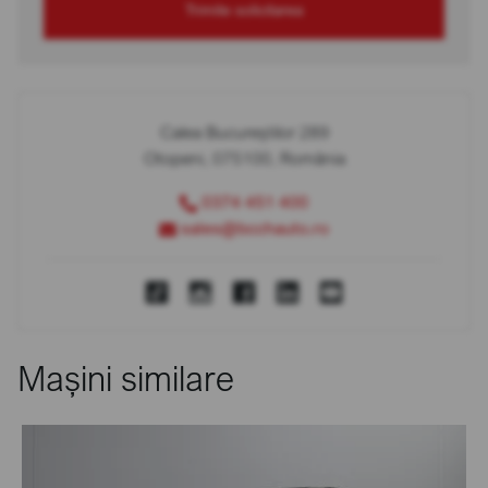
Trimite solicitarea
Calea Bucureștilor 289
Otopeni, 075100, România
0374 451 400
sales@bcchauto.ro
Mașini similare