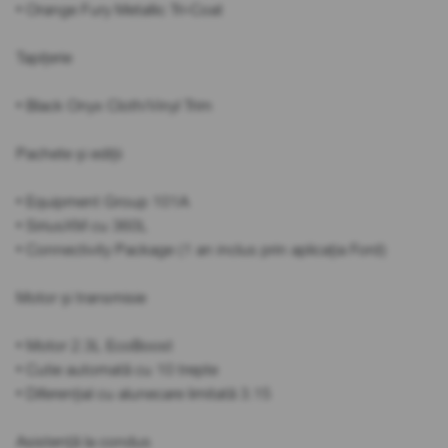
• Orange Fury Metallic Tri-Coat
Tapițerie
• Black Onyx Cloth/Vinyl Trim
Pachete și ediții
• Equipment Group 101A
• SiriusXM cu 360L
• Connectivity Package (1 an inclus prin aplicația Ford)
Motor și transmisie
• Motor 2.3L EcoBoost
• Cutie automată cu 10 trepte
• Diferențial cu alunecare limitată 3.15
Asistență la condus