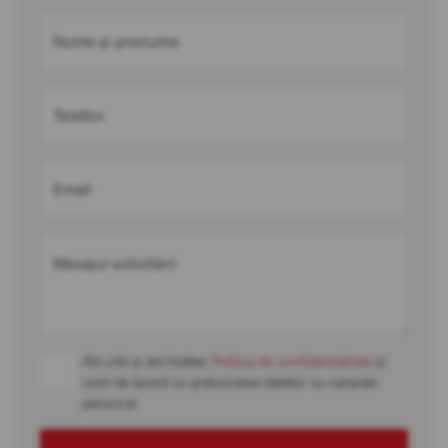
Nume și prenume
Telefon
Email
Mesajul solicitării
Am citit și am înțeles
Politica de confidențialitate
și
sunt de acord cu prelucrarea datelor cu caracter
personal