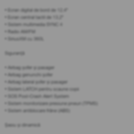
• Ecran digital de bord de 12,4"
• Ecran central tactil de 13,2"
• Sistem multimedia SYNC 4
• Radio AM/FM
• SiriusXM cu 360L
Siguranță
• Airbag șofer și pasager
• Airbag genunchi șofer
• Airbag lateral șofer și pasager
• Sistem LATCH pentru scaune copii
• SOS Post-Crash Alert System
• Sistem monitorizare presiune pneuri (TPMS)
• Sistem antiblocare frâne (ABS)
Șasiu și dinamică