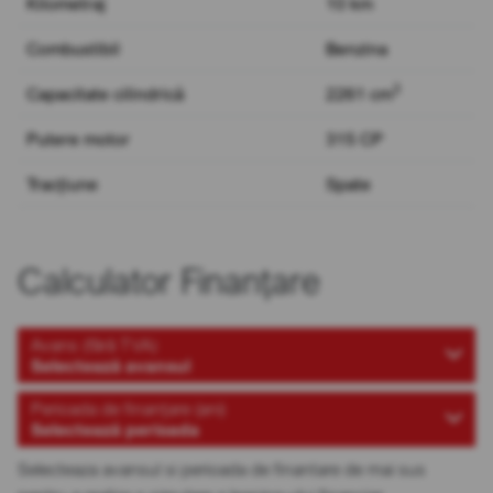
Kilometraj
10 km
Combustibil
Benzina
3
Capacitate cilindrică
2261 cm
Putere motor
315 CP
Tracțiune
Spate
Calculator Finanțare
Avans (fără TVA)
Selectează avansul
Perioada de finanțare (ani)
Selectează perioada
Selecteaza avansul si perioada de finantare de mai sus