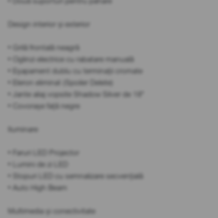
• Două suporturi pentru pahare
Design interior și exterior
• Grilă frontală neagră
• Oglinzi electrice cu rabatare manuală
• Eșapament dublu cu terminații cromate
• Eleron eliminat (Spoiler Delete)
• Jante aliaj vopsite Shadow Silver de 18"
• Covorașe față negre
Iluminare
• Faruri LED Projector
• Lumini de zi LED
• Stopuri LED cu semnalizare secvențială
• Auto High Beam
Multimedia și conectivitate