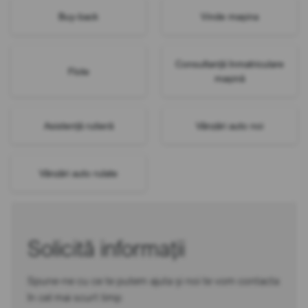
Buy-back
Vinde mașina
Consultanță înmatriculare
Flote
mașină
Asistență rutieră
Vânzări auto noi
Vânzări auto rulate
Solicită informații
Spune-ne cu ce te putem ajuta și noi te vom contacta
în cel mai scurt timp