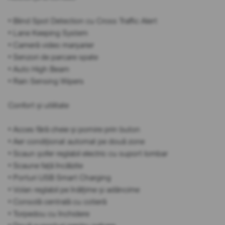
• Blind Spot Detection cu Cross Traffic Alert
• Lane Keeping System
• Cameră video marșarier
• Senzori de parcare spate
• Auto High Beam
• Rain Sensing Wipers
Confort și utilitate
• Acces fără cheie și pornire prin buton
• Aer condiționat automat pe două zone
• Scaun șofer reglabil electric cu suport lombar
• Scaune față încălzite
• Porturi USB Smart Charging
• Volan reglabil pe înălțime și adâncime
• Consolă centrală cu cotieră
• Torpedou cu închidere