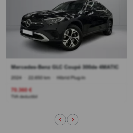
Mercedes-Benz GLC Coupé 300de 4MATIC
2024
•
22.650 km
•
Hibrid Plug-In
70.360 €
TVA deductibil