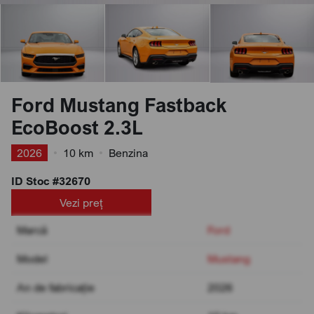
Ford Mustang Fastback
EcoBoost 2.3L
2026
•
10 km
•
Benzina
ID Stoc #32670
Vezi preț
Marcă
Ford
Model
Mustang
An de fabricație
2026