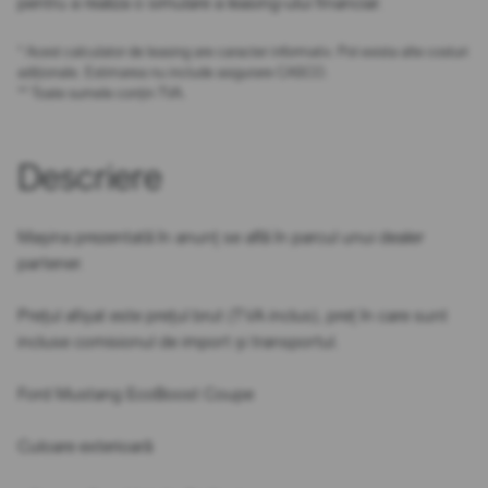
pentru a realiza o simulare a leasing-ului financiar.
* Acest calculator de leasing are caracter informativ. Pot exista alte costuri
adiționale. Estimarea nu include asigurare CASCO.
** Toate sumele conțin TVA.
Descriere
Mașina prezentată în anunț se află în parcul unui dealer
partener.
Prețul afișat este prețul brut (TVA inclus), preț în care sunt
incluse comisionul de import și transportul.
Ford Mustang EcoBoost Coupe
Culoare exterioară