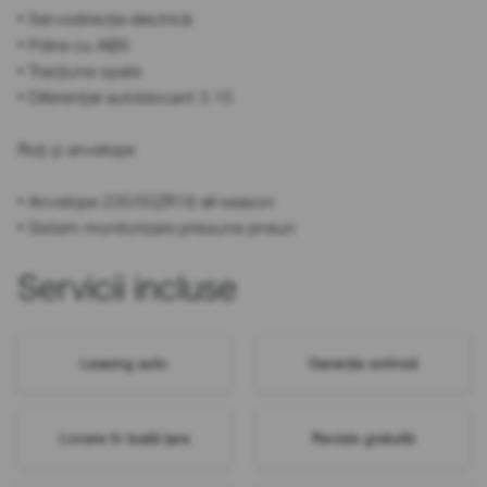
• Servodirecție electrică
• Frâne cu ABS
• Tracțiune spate
• Diferențial autoblocant 3.15
Roți și anvelope
• Anvelope 235/50ZR18 all-season
• Sistem monitorizare presiune pneuri
Servicii incluse
Leasing auto
Garanție extinsă
Livrare în toată țara
Revizie gratuită