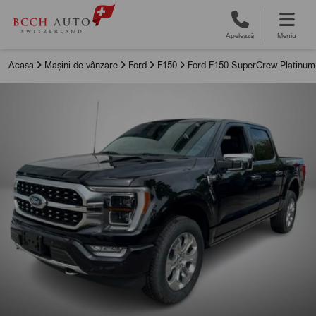
Apelează
Meniu
Acasa
Mașini de vânzare
Ford
F150
Ford F150 SuperCrew Platinum