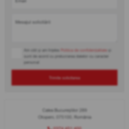
Email
Mesajul solicitării
Am citit și am înțeles
Politica de confidențialitate
și
sunt de acord cu prelucrarea datelor cu caracter
personal
Trimite solicitarea
Calea Bucureștilor 289
Otopeni, 075100, România
0374 451 400