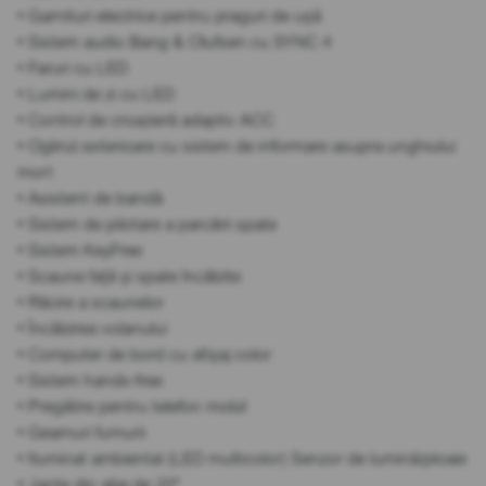
• Garnituri electrice pentru praguri de ușă
• Sistem audio Bang & Olufsen cu SYNC 4
• Faruri cu LED
• Lumini de zi cu LED
• Control de croazieră adaptiv ACC
• Oglinzi exterioare cu sistem de informare asupra unghiului
mort
• Asistent de bandă
• Sistem de pilotare a parcării spate
• Sistem KeyFree
• Scaune față și spate încălzite
• Răcire a scaunelor
• Încălzirea volanului
• Computer de bord cu afișaj color
• Sistem hands-free
• Pregătire pentru telefon mobil
• Geamuri fumurii
• Iluminat ambiental (LED multicolor) Senzor de lumină/ploaie
• Jante din aliaj de 20"