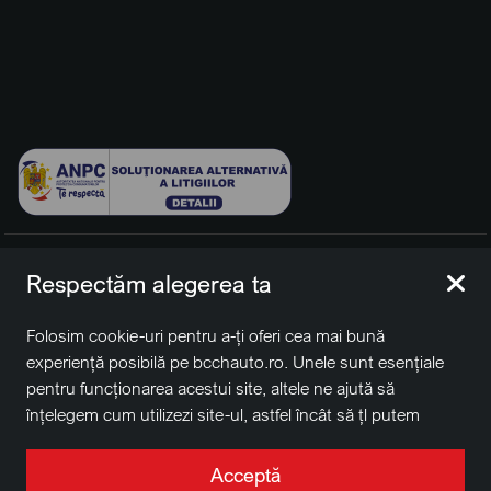
© 2026 BCCH Group Switzerland AG. Toate drepturile
Respectăm alegerea ta
rezervate.
Platfomă dezvoltată de Workleto.
Folosim cookie-uri pentru a-ți oferi cea mai bună
BCCH Auto Switzerland este o marcă a societății
BCCH
experiență posibilă pe bcchauto.ro. Unele sunt esențiale
Group Switzerland AG
pentru funcționarea acestui site, altele ne ajută să
Sediu social: David Business Center, Str. Erou Iancu Nicolae
înțelegem cum utilizezi site-ul, astfel încât să țl putem
nr. 29, Voluntari, Ilfov
îmbunătăți. De asemenea, este posibil să folosim cookie-
Nr. de înregistrare la Registrul Comerțului J2022004957230,
uri în scopuri de targetare. Apasă pe „Acceptă toate”
Acceptă
CUI RO41848769