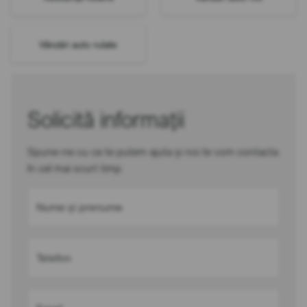
Vânzări auto rulate
Solicită informații
Spune-ne cu ce te putem ajuta și noi te vom contacta
în cel mai scurt timp
Nume și prenume
Telefon