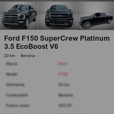
Ford F150 SuperCrew Platinum
3.5 EcoBoost V6
20 km
•
Benzina
Marcă
Ford
Model
F150
Kilometraj
20 km
Combustibil
Benzina
Putere motor
403 CP