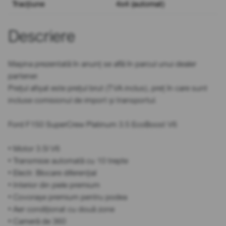
Tracțiune
4x4 (automat)
Descriere
Mașina prezentată în anunț se află în parcul unui dealer
partener.
Prețul afișat este prețul brut (TVA inclus), preț în care sunt
incluse comisionul de import și transportul.
Ford F150 SuperCrew Platinum 3.5 EcoBoost V6
• Motor 3.5l V6
• Transmisie automată cu 10 trepte
• Electr. Blocare diferențial
• Interior din piele premium
• Covorașe premium pentru podea
• Aer condiționat cu două zone
• Cameră de 360