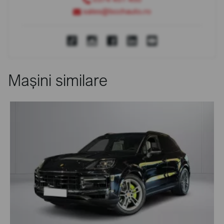
sales@bcchauto.ro
Mașini similare