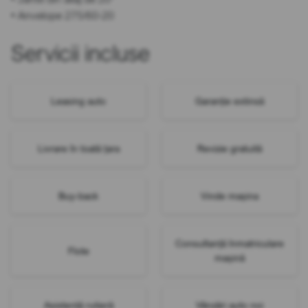
• Anvelope 275/60-20
Servicii incluse
Leasing auto
Garanție extinsă
Livrare în toată țara
Revizie gratuită
Buy-back
Vinde mașina
Consultanță înmatriculare
Flote
mașină
Asistență rutieră
Vânzări auto noi