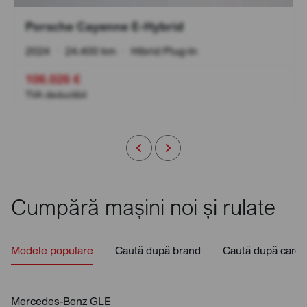
Porsche Cayenne E-Hybrid
2024
•
24.400 km
•
Hibrid Plug-In
106.026 €
TVA deductibil
Cumpără mașini noi și rulate
Modele populare
Caută după brand
Caută după caros
Mercedes-Benz GLE