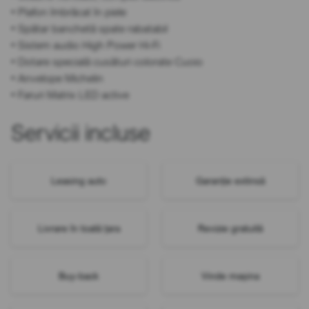
• Plafon îmbrăcat în piele
• Spătar banchetă spate rabatabil
• Sistem audio High Power Hi-Fi
• Dotare specială cusături colorate Cuoio
• Anvelope Michelin
• Faruri Matrix LED active
Servicii incluse
Leasing auto
Garanție extinsă
Livrare în toată țara
Revizie gratuită
Buy-back
Vinde mașina