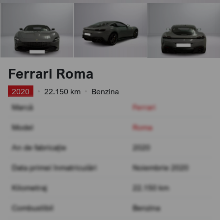
Ferrari Roma
2020
•
22.150 km
•
Benzina
Marcă
Ferrari
Model
Roma
An de fabricație
2020
Data primei înmatriculări
Noiembrie 2020
Kilometraj
22.150 km
Combustibil
Benzina