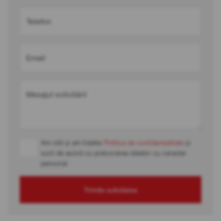
Telefon
Email
Mesajul solicitării
Am citit și am înțeles
Politica de confidențialitate
și
sunt de acord cu prelucrarea datelor cu caracter
personal
Trimite solicitarea