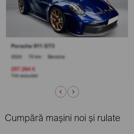
Porsche 911 GT3
2024
•
70 km
•
Benzina
257.264 €
TVA deductibil
Cumpără mașini noi și rulate