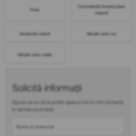
Consultanță înmatriculare
Flote
mașină
Asistență rutieră
Vânzări auto noi
Vânzări auto rulate
Solicită informații
Spune-ne cu ce te putem ajuta și noi te vom contacta
în cel mai scurt timp
Nume și prenume