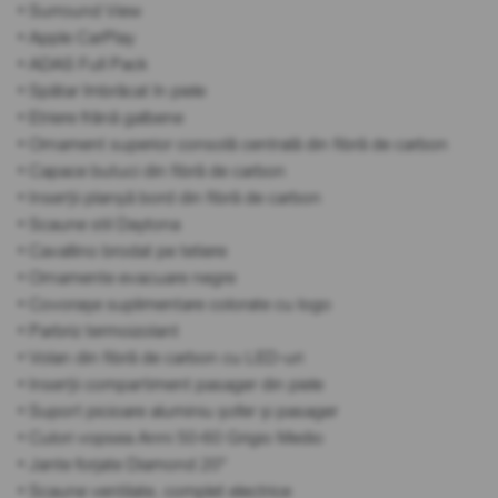
• Surround View
• Apple CarPlay
• ADAS Full Pack
• Spătar îmbrăcat în piele
• Etriere frână galbene
• Ornament superior consolă centrală din fibră de carbon
• Capace butuci din fibră de carbon
• Inserții planșă bord din fibră de carbon
• Scaune stil Daytona
• Cavallino brodat pe tetiere
• Ornamente evacuare negre
• Covorașe suplimentare colorate cu logo
• Parbriz termoizolant
• Volan din fibră de carbon cu LED-uri
• Inserții compartiment pasager din piele
• Suport picioare aluminiu șofer și pasager
• Culori vopsea Anni 50-60 Grigio Medio
• Jante forjate Diamond 20''
• Scaune ventilate, complet electrice