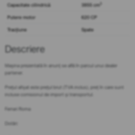
3
Capacitate cilindrică
3855 cm
Putere motor
620 CP
Tracțiune
Spate
Descriere
Mașina prezentată în anunț se află în parcul unui dealer
partener.
Prețul afișat este prețul brut (TVA inclus), preț în care sunt
incluse comisionul de import și transportul.
Ferrari Roma
Dotări: