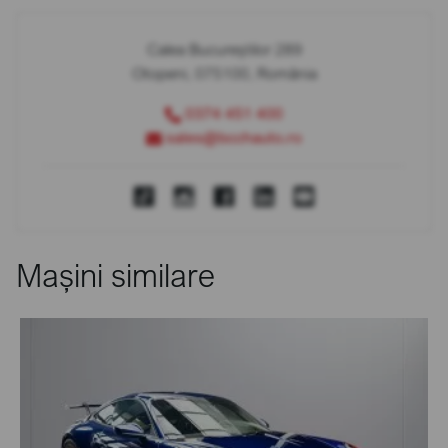
Calea Bucureștilor 289
Otopeni, 075100, România
0374 451 400
sales@bcchauto.ro
Mașini similare