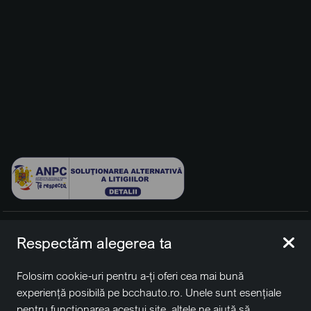
© 2026 BCCH Group Switzerland AG. Toate drepturile
Respectăm alegerea ta
rezervate.
Platfomă dezvoltată de Workleto.
Folosim cookie-uri pentru a-ți oferi cea mai bună
BCCH Auto Switzerland este o marcă a societății
BCCH
experiență posibilă pe bcchauto.ro. Unele sunt esențiale
Group Switzerland AG
pentru funcționarea acestui site, altele ne ajută să