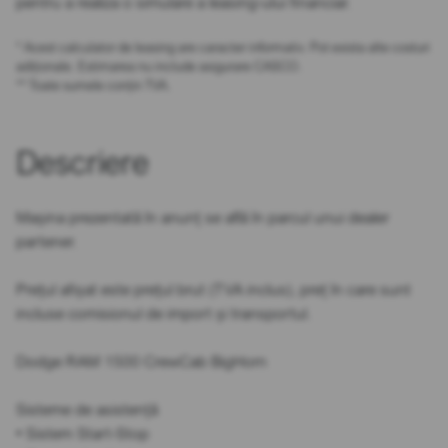
pentru a realiza o simulare a leasing-ului financiar.
* Acest calculator de leasing are caracter informativ. Pot exista alte costuri
adiționale. Estimarea nu include asigurare CASCO.
** Toate sumele conțin TVA.
Descriere
Mașina prezentată în anunț se află în parcul unui dealer
partener.
Prețul afișat este prețul brut (TVA inclus), preț în care sunt
incluse comisionul de import și transportul.
Dodge RAM 1500 CrewCab BigHorn
Sisteme de asistență
• Sistem Start-Stop