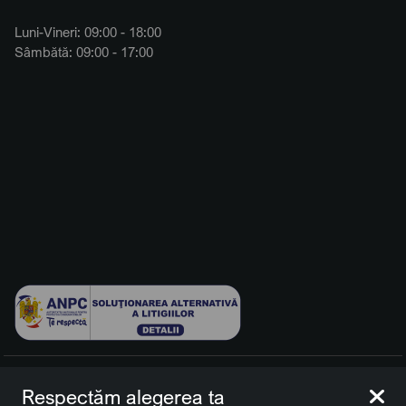
Luni-Vineri: 09:00 - 18:00
Sâmbătă: 09:00 - 17:00
© 2026 BCCH Group Switzerland AG. Toate drepturile
Respectăm alegerea ta
rezervate.