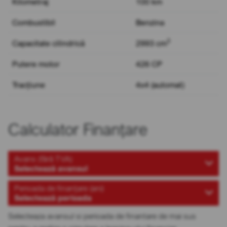
Kilometraj
100 km
Combustibil
Benzina
3
Capacitate cilindrică
2993 cm
Putere motor
426 CP
Tracțiune
4x4 (automat)
Calculator Finanțare
Avans (fără TVA)
Selectează avansul
Perioada de finanțare (ani)
Selectează perioada
Selecteaza avansul si perioada de finantare de mai sus