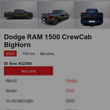
Dodge RAM 1500 CrewCab
BigHorn
2025
•
100 km
•
Benzina
ID Stoc #32306
Vezi preț
Marcă
Dodge
Model
RAM
An de fabricație
2025