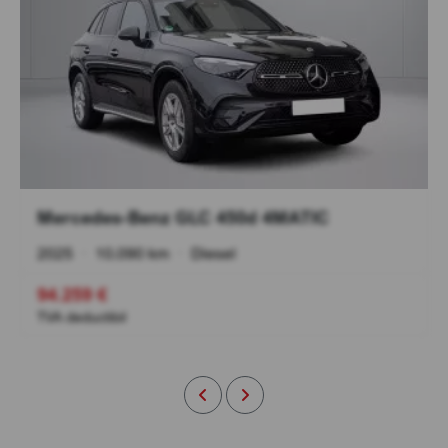
Mercedes-Benz GLC 450d 4MATIC
2025
•
10.090 km
•
Diesel
94.259 €
TVA deductibil