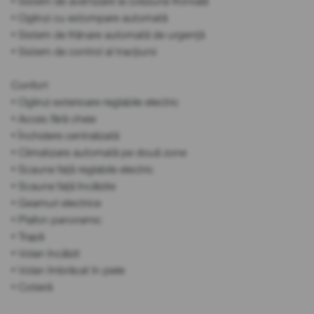
• Sistem de avertizare la coliziune frontală
• Oglinzi cu estompare automată
• Sistem de frânare automată de urgență
• Sistem de control al tracțiunii
Confort
• Oglinzi exterioare reglabile electric
• Acces fără cheie
• Închidere centralizată
• Climatizare automată pe două zone
• Scaune față reglabile electric
• Scaune față încălzite
• Geamuri electrice
• Plafon panoramic
• Trapă
• Volan încălzit
• Volan îmbrăcat în piele
• Cotieră