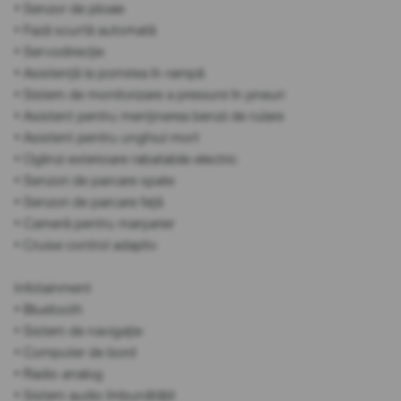
• Senzor de ploaie
• Fază scurtă automată
• Servodirecție
• Asistență la pornirea în rampă
• Sistem de monitorizare a presiunii în pneuri
• Asistent pentru menținerea benzii de rulare
• Asistent pentru unghiul mort
• Oglinzi exterioare rabatabile electric
• Senzori de parcare spate
• Senzori de parcare față
• Cameră pentru marșarier
• Cruise control adaptiv
Infotainment
• Bluetooth
• Sistem de navigație
• Computer de bord
• Radio analog
• Sistem audio îmbunătățit