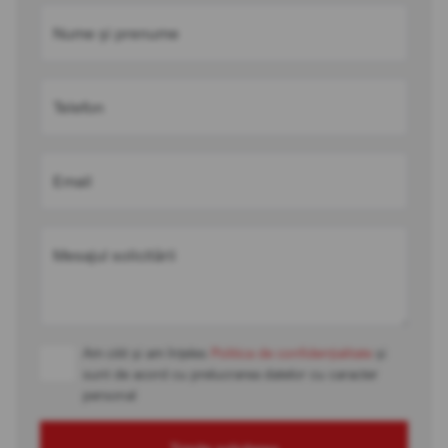
Nume și prenume
Telefon
Email
Mesajul solicitării
Am citit și am înțeles
Politica de confidențialitate
și
sunt de acord cu prelucrarea datelor cu caracter
personal