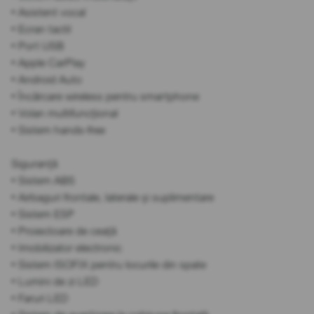
• Asistent vocal
• Ecran tactil
• Port USB
• Apple CarPlay
• Android Auto
• Încărcare wireless pentru smartphone
• Volan multifuncțional
• Sistem hands-free
Siguranță
• Sistem ABS
• Airbaguri frontale, laterale și suplimentare
• Sistem ESP
• Proiectoare de ceață
• Imobilizator electronic
• Sistem ISOFIX pentru locurile din spate
• Lumini de zi LED
• Faruri LED