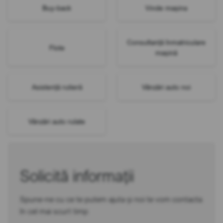
Buy-back
Vinde mașina
Consultanță înmatriculare
Flote
mașină
Asistență rutieră
Vânzări auto noi
Vânzări auto rulate
Solicită informații
Spune-ne cu ce te putem ajuta și noi te vom contacta
în cel mai scurt timp