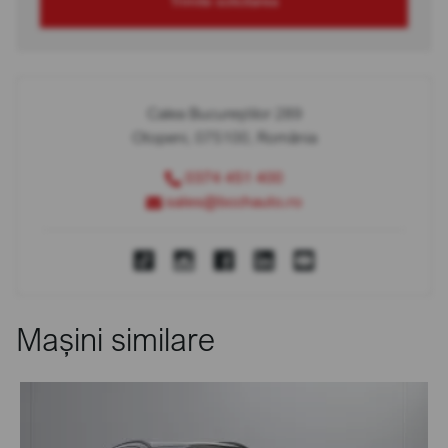
Trimite solicitarea
Calea Bucureștilor 289
Otopeni, 075100, România
0374 451 400
sales@bcchauto.ro
Mașini similare