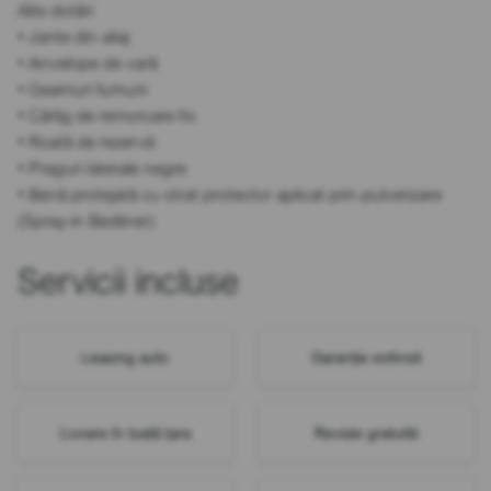
Alte dotări
• Jante din aliaj
• Anvelope de vară
• Geamuri fumurii
• Cârlig de remorcare fix
• Roată de rezervă
• Praguri laterale negre
• Benă protejată cu strat protector aplicat prin pulverizare
(Spray-in Bedliner)
Servicii incluse
Leasing auto
Garanție extinsă
Livrare în toată țara
Revizie gratuită