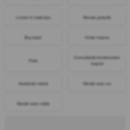
Livrare în toată țara
Revizie gratuită
Buy-back
Vinde mașina
Consultanță înmatriculare
Flote
mașină
Asistență rutieră
Vânzări auto noi
Vânzări auto rulate