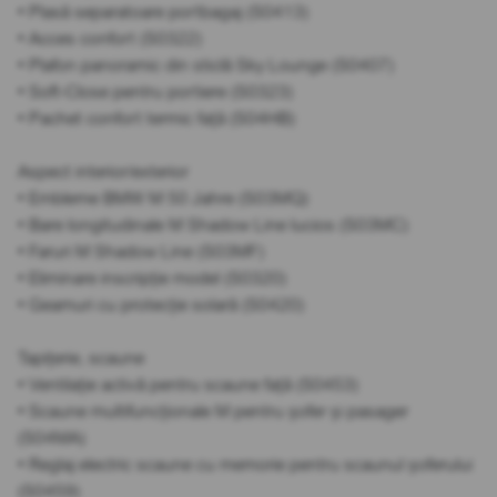
• Plasă separatoare portbagaj (S0413)
• Acces confort (S0322)
• Plafon panoramic din sticlă Sky Lounge (S0407)
• Soft-Close pentru portiere (S0323)
• Pachet confort termic față (S04HB)
Aspect interior/exterior
• Embleme BMW M 50 Jahre (S03MQ)
• Bare longitudinale M Shadow Line lucios (S03MC)
• Faruri M Shadow Line (S03MF)
• Eliminare inscripție model (S0320)
• Geamuri cu protecție solară (S0420)
Tapițerie, scaune
• Ventilație activă pentru scaune față (S0453)
• Scaune multifuncționale M pentru șofer și pasager
(S04MA)
• Reglaj electric scaune cu memorie pentru scaunul șoferului
(S0459)