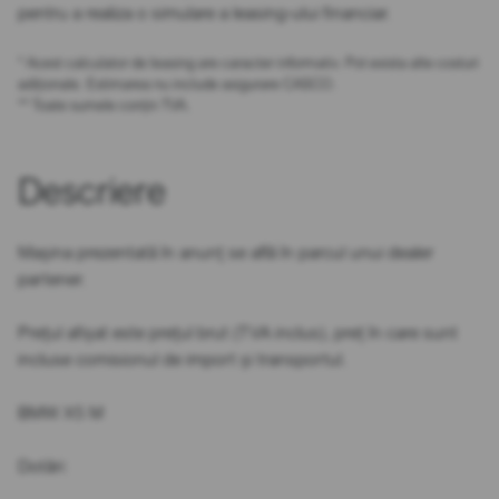
pentru a realiza o simulare a leasing-ului financiar.
* Acest calculator de leasing are caracter informativ. Pot exista alte costuri
adiționale. Estimarea nu include asigurare CASCO.
** Toate sumele conțin TVA.
Descriere
Mașina prezentată în anunț se află în parcul unui dealer
partener.
Prețul afișat este prețul brut (TVA inclus), preț în care sunt
incluse comisionul de import și transportul.
BMW X5 M
Dotări: