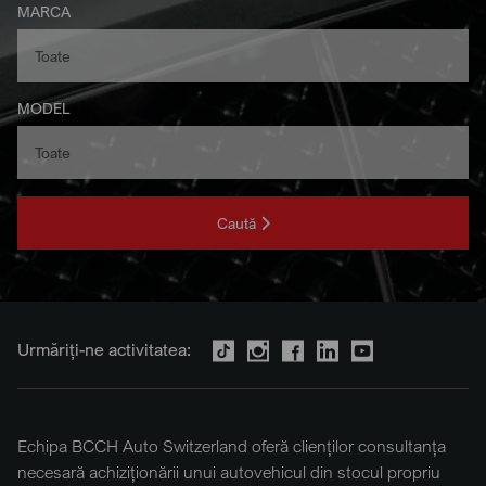
MARCA
MODEL
Caută
Urmăriți-ne activitatea:
Echipa BCCH Auto Switzerland oferă clienților consultanța
necesară achiziționării unui autovehicul din stocul propriu