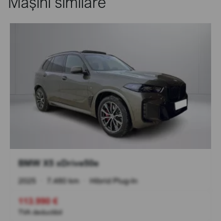
Mașini similare
BMW X5 xDrive50e
2025
•
7.480 km
•
Hibrid Plug-In
113.990 €
TVA deductibil