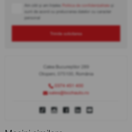
Am citit și am înțeles
Politica de confidențialitate
și
sunt de acord cu prelucrarea datelor cu caracter
personal
Trimite solicitarea
Calea Bucureștilor 289
Otopeni, 075100, România
0374 451 400
sales@bcchauto.ro