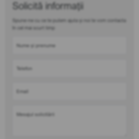
Solicită informații
Spune-ne cu ce te putem ajuta și noi te vom contacta
în cel mai scurt timp
Nume și prenume
Telefon
Email
Mesajul solicitării