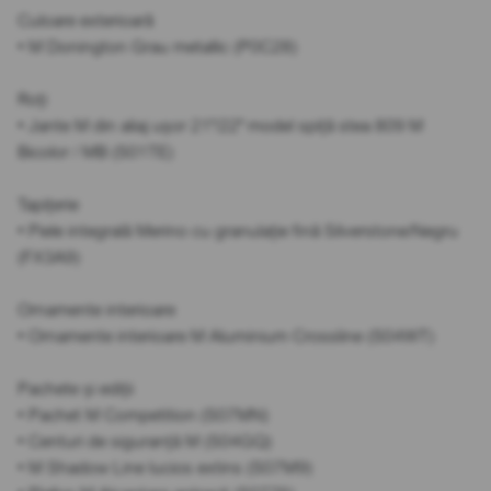
Culoare exterioară
• M Donington Grau metallic (P0C28)
Roți
• Jante M din aliaj ușor 21"/22" model spiță stea 809 M
Bicolor / MB (S01TE)
Tapițerie
• Piele integrală Merino cu granulație fină Silverstone/Negru
(FX3A9)
Ornamente interioare
• Ornamente interioare M Aluminium Crossline (S04WT)
Pachete și ediții
• Pachet M Competition (S07MN)
• Centuri de siguranță M (S04GQ)
• M Shadow Line lucios extins (S07M9)