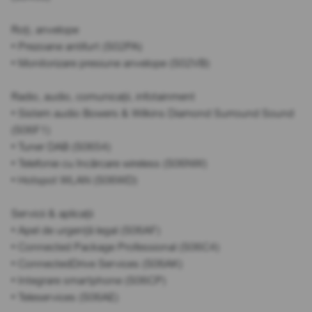
Roți, anvelope
• Prezoane antifurt (S02PA)
• Monitorizare presiune anvelope (S02VB)
Radio, audio, comunicații, infotainment
• Sistem audio Bowers & Wilkins Diamond Surround Sound
(S06F1)
• Tuner DAB (S0654)
• Telefonie cu încărcare wireless (S06NW)
• Hotspot WLAN (S06WD)
Servicii & aplicații
• Apel de urgență legal (S06AF)
• Connected Package Professional (S06C4)
• ConnectedDrive Services (S06AK)
• Integrare smartphone (S06CP)
• Teleservices (S06AE)