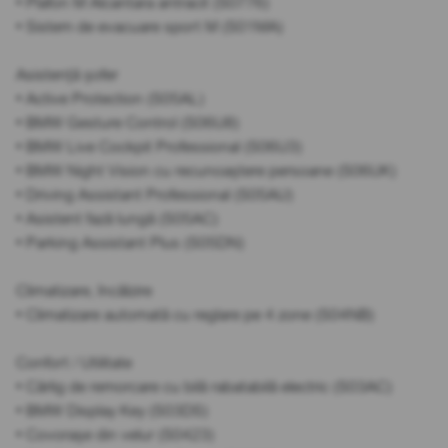
• Plafon M Alcantara antracit (S0776)
• Sistem de evacuare sport M (S01MA)
Asistență șofer
• Active Protection (S05AL)
• BMW Gesture Control (S06U8)
• BMW Live Cockpit Professional (S06U3)
• BMW Night Vision cu recunoaștere persoane (S06UK)
• Driving Assistant Professional (S05AU)
• Asistent fază lungă (S05AC)
• Parking Assistant Plus (S05DN)
Climatizare, încălzire
• Climatizare automată cu reglare pe 4 zone (S04NB)
Confort / Utilitate
• Cârlig de remorcare cu bilă rabatabilă electric (S03AC)
• BMW Display Key (S03DS)
• Covorașe din velur (S0423)