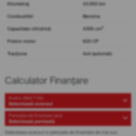
Kilometraj
43.850 km
Combustibil
Benzina
3
Capacitate cilindrică
4395 cm
Putere motor
625 CP
Tracțiune
4x4 (automat)
Calculator Finanțare
Avans (fără TVA)
Selectează avansul
Perioada de finanțare (ani)
Selectează perioada
Selecteaza avansul si perioada de finantare de mai sus