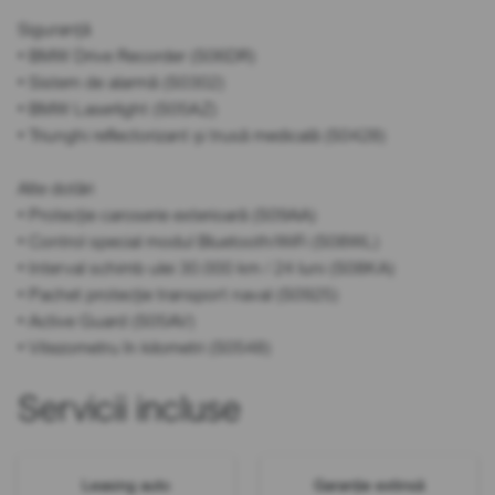
Siguranță
• BMW Drive Recorder (S06DR)
• Sistem de alarmă (S0302)
• BMW Laserlight (S05AZ)
• Triunghi reflectorizant și trusă medicală (S0428)
Alte dotări
• Protecție caroserie exterioară (S09AA)
• Control special modul Bluetooth/WiFi (S08WL)
• Interval schimb ulei 30.000 km / 24 luni (S08KA)
• Pachet protecție transport naval (S0925)
• Active Guard (S05AV)
• Vitezometru în kilometri (S0548)
Servicii incluse
Leasing auto
Garanție extinsă