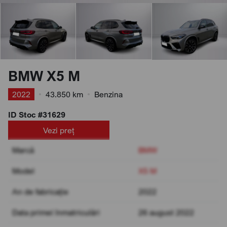
BMW X5 M
2022
•
43.850 km
•
Benzina
ID Stoc #31629
Vezi preț
Marcă
BMW
Model
X5 M
An de fabricație
2022
Data primei înmatriculări
26 august 2022