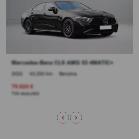
Mercedes-Benz CLS AMG 53 4MATIC+
2022
•
43.250 km
•
Benzina
79.624 €
TVA deductibil