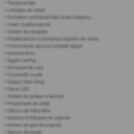
• Tracțiune față
• Limitator de viteză
• Închidere centralizată fără cheie (Keyless)
• Volan multifuncțional
• Sistem de navigație
• Padele pentru schimbarea treptelor de viteză
• Instrumentar de bord complet digital
• Android Auto
• Apple CarPlay
• Anvelope de vară
• Comandă vocală
• Sistem Start-Stop
• Faruri LED
• Sistem de spălare a farurilor
• Proiectoare de ceață
• Vehicul de nefumător
• Asistent la frânarea de urgență
• Sistem de apel de urgență
• Senzor de ploaie