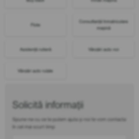
Consultanță înmatriculare
Flote
mașină
Asistență rutieră
Vânzări auto noi
Vânzări auto rulate
Solicită informații
Spune-ne cu ce te putem ajuta și noi te vom contacta
în cel mai scurt timp