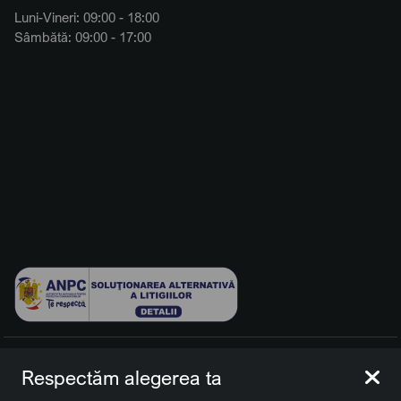
Luni-Vineri: 09:00 - 18:00
Sâmbătă: 09:00 - 17:00
© 2026 BCCH Group Switzerland AG. Toate drepturile
Respectăm alegerea ta
rezervate.