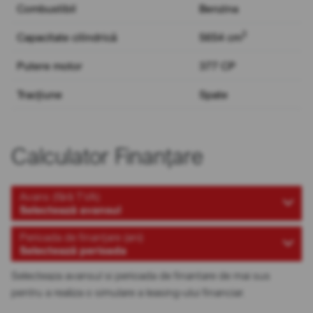
Combustibil
Benzina
3
Capacitate cilindrică
5654 cm
Putere motor
377 CP
Tracțiune
Spate
Calculator Finanțare
Avans (fără TVA)
Selectează avansul
Perioada de finanțare (ani)
Selectează perioada
Selecteaza avansul si perioada de finantare de mai sus
pentru a realiza o simulare a leasing-ului financiar.