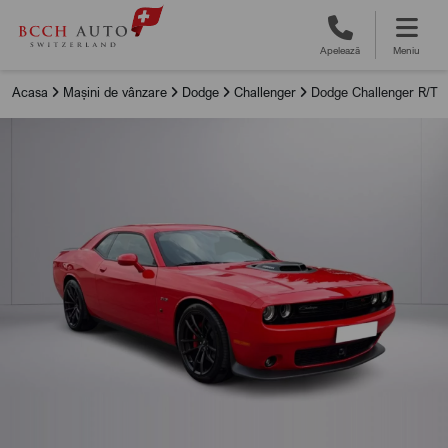
Apelează
Meniu
Acasa
Mașini de vânzare
Dodge
Challenger
Dodge Challenger R/T