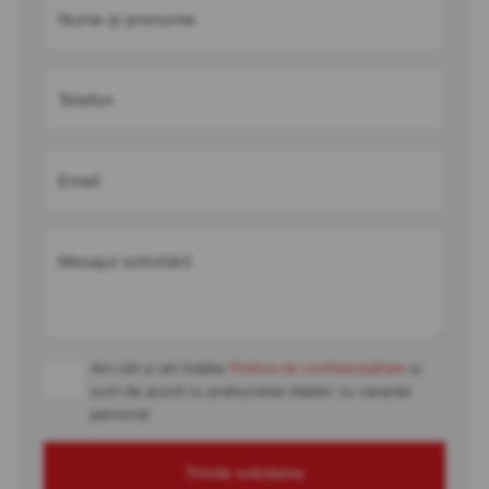
Nume și prenume
Telefon
Email
Mesajul solicitării
Am citit și am înțeles
Politica de confidențialitate
și
sunt de acord cu prelucrarea datelor cu caracter
personal
Trimite solicitarea