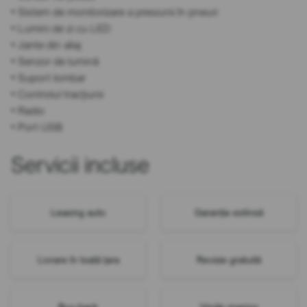
• Sistem de monitorizare a presiunii în pneuri
• Lumini de zi cu LED
• Jante din aliaj
• Senzor de lumină
• Suport lombar
• Controlul tracțiunii
• Radio
• Port USB
Servicii incluse
Leasing auto
Garanție extinsă
Livrare în toată țara
Revizie gratuită
Buy-back
Vinde mașina