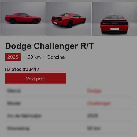
Dodge Challenger R/T
2025
•
50 km
•
Benzina
ID Stoc #33417
Vezi preț
Marcă
Dodge
Model
Challenger
An de fabricație
2025
Kilometraj
50 km