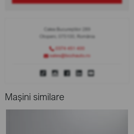
Calea Bucureștilor 289
Otopeni, 075100, România
0374 451 400
sales@bcchauto.ro
Mașini similare