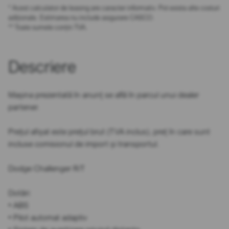
* Acest calculator de leasing are caracter informativ. Pot exista alte costuri
adiționale. Estimarea nu include asigurare CASCO.
** Toate sumele conțin TVA.
Descriere
Mașina prezentată în anunț se află în parcul unui dealer
partener.
Prețul afișat este prețul brut (TVA inclus), preț în care sunt
incluse comisionul de import și transportul.
Dodge Challenger R/T
Dotări:
• ABS
• Pilot automat adaptiv