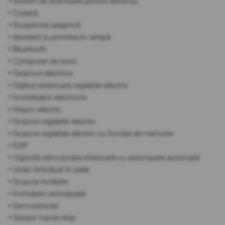
• Sistem de avertizare privind distanța
• Cotieră
• Suspensie adaptivă
• Asistent la pornirea în rampă
• Bluetooth
• Computer de bord
• Geamuri electrice
• Oglinzi exterioare reglabile electric
• Imobilizator electronic
• Hayon electric
• Scaune reglabile electric
• Scaune reglabile electric cu funcție de memorie
• ESP
• Oglindă retrovizoare interioară cu estompare automată
• Volan îmbrăcat în piele
• Scaune încălzite
• Închidere centralizată
• Servodirecție
• Sistem hands-free