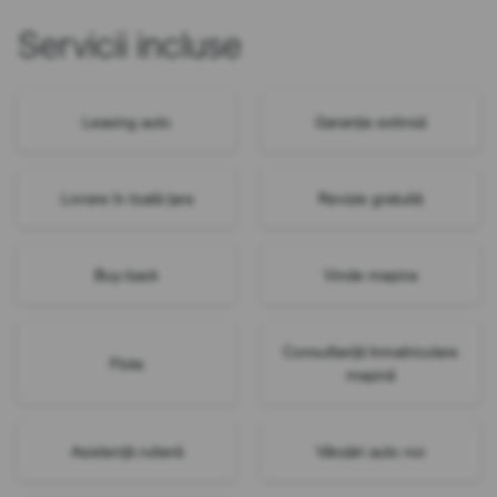
Servicii incluse
Leasing auto
Garanție extinsă
Livrare în toată țara
Revizie gratuită
Buy-back
Vinde mașina
Consultanță înmatriculare
Flote
mașină
Asistență rutieră
Vânzări auto noi