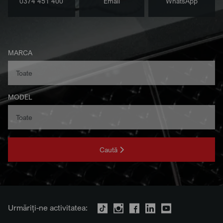
0374 451 400
Email
WhatsApp
MARCA
MODEL
Caută
Urmăriți-ne activitatea: