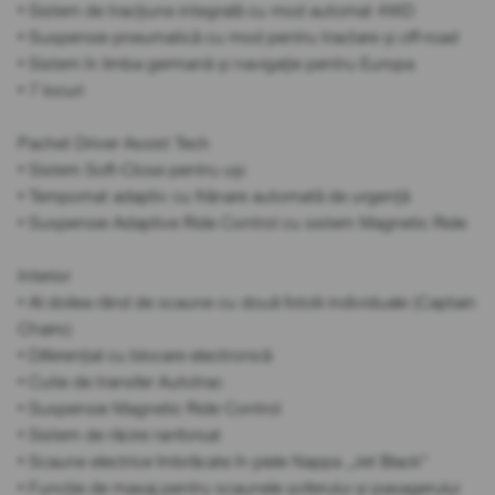
• Sistem de tracțiune integrală cu mod automat 4WD
• Suspensie pneumatică cu mod pentru tractare și off-road
• Sistem în limba germană și navigație pentru Europa
• 7 locuri
Pachet Driver Assist Tech
• Sistem Soft-Close pentru uși
• Tempomat adaptiv cu frânare automată de urgență
• Suspensie Adaptive Ride Control cu sistem Magnetic Ride
Interior
• Al doilea rând de scaune cu două fotolii individuale (Captain
Chairs)
• Diferențial cu blocare electronică
• Cutie de transfer Autotrac
• Suspensie Magnetic Ride Control
• Sistem de răcire ranforsat
• Scaune electrice îmbrăcate în piele Nappa „Jet Black”
• Funcție de masaj pentru scaunele șoferului și pasagerului