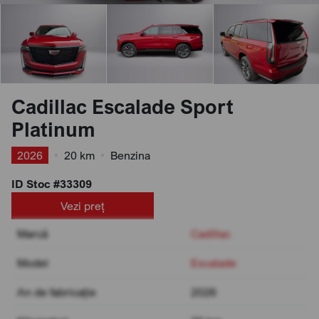
Cadillac Escalade Sport
Platinum
2026
•
20 km
•
Benzina
ID Stoc #33309
Vezi preț
Marcă
Cadillac
Model
Escalade
An de fabricație
2026