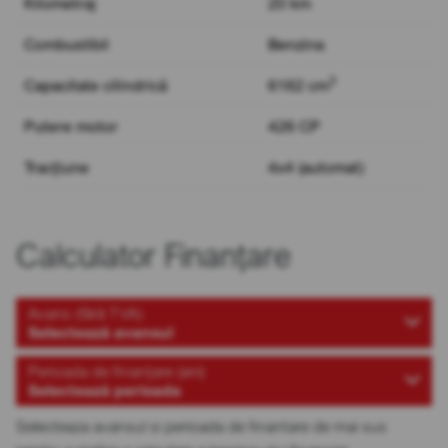
Kilometraj
20 km
Combustibil
Benzina
3
Capacitate cilindrică
6162 cm
Putere motor
426 CP
Tracțiune
4x4 (automat)
Calculator Finanțare
Avans (fără TVA)
Selectează avansul
Perioada de finanțare (ani)
Selectează perioada
Selecteaza avansul si perioada de finantare de mai sus