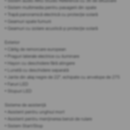
• Sistem audio AKG Studio Reference cu 36 de difuzoare
• Sistem multimedia pentru pasagerii din spate
• Trapă panoramică electrică cu protecție solară
• Geamuri spate fumurii
• Geamuri cu izolare acustică și protecție solară
Exterior
• Cârlig de remorcare european
• Praguri laterale electrice cu iluminare
• Hayon cu deschidere fără atingere
• Lunetă cu deschidere separată
• Jante din aliaj negre de 22", echipate cu anvelope de 275
• Faruri LED
• Stopuri LED
Sisteme de asistență
• Asistent pentru unghiul mort
• Asistent pentru menținerea benzii de rulare
• Sistem Start/Stop