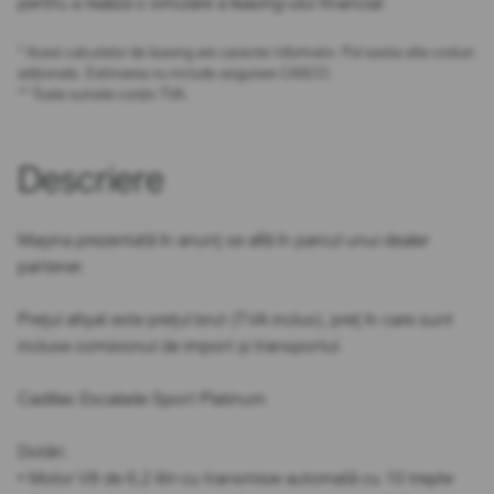
pentru a realiza o simulare a leasing-ului financiar.
* Acest calculator de leasing are caracter informativ. Pot exista alte costuri
adiționale. Estimarea nu include asigurare CASCO.
** Toate sumele conțin TVA.
Descriere
Mașina prezentată în anunț se află în parcul unui dealer
partener.
Prețul afișat este prețul brut (TVA inclus), preț în care sunt
incluse comisionul de import și transportul.
Cadillac Escalade Sport Platinum
Dotări:
• Motor V8 de 6,2 litri cu transmisie automată cu 10 trepte