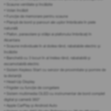
• Scaune ventilate și încălzite
• Volan încălzit
• Funcție de memorare pentru scaune
• Planșă de bord și panouri ale ușilor îmbrăcate în piele
naturală
• Plafon, parasolare și stâlpi ai plafonului îmbrăcați în
Alcantara
• Scaune individuale în al doilea rând, rabatabile electric și
încălzite
• Banchetă cu 3 locuri în al treilea rând, rabatabilă și
escamotabilă electric
• Sistem Keyless Start cu senzor de proximitate și pornire de
la distanță
• Head-Up Display
• Frigider cu funcție de congelare
• Sistem multimedia OLED cu instrumentar de bord complet
digital și cameră 360°
• Apple CarPlay și Android Auto