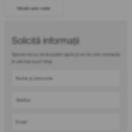
Vânzări auto rulate
Solicită informații
Spune-ne cu ce te putem ajuta și noi te vom contacta
în cel mai scurt timp
Nume și prenume
Telefon
Email