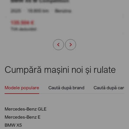
BMW X6 M Competition
2025
•
18.800 km
•
Benzina
135.504 €
TVA deductibil
Cumpără mașini noi și rulate
Modele populare
Caută după brand
Caută după caros
Mercedes-Benz GLE
Mercedes-Benz E
BMW X5