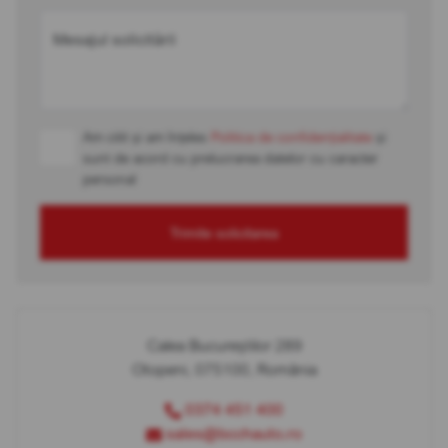
Mesajul solicitării
Am citit și am înțeles
Politica de confidențialitate
și
sunt de acord cu prelucrarea datelor cu caracter
personal
Trimite solicitarea
Calea Bucureștilor 289
Otopeni, 075100, România
0374 451 400
sales@bcchauto.ro