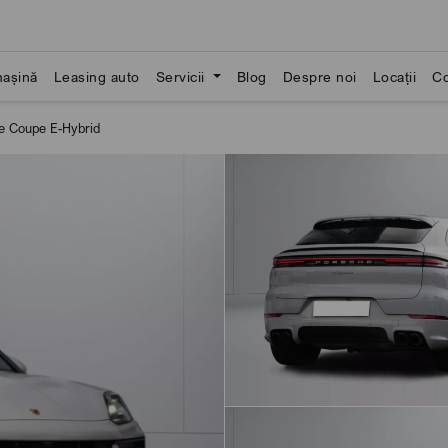
așină
Leasing auto
Servicii
Blog
Despre noi
Locații
Co
 Coupe E-Hybrid