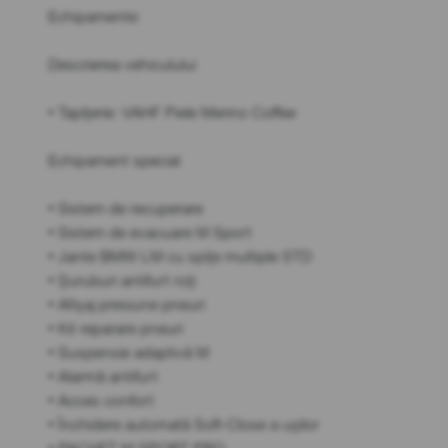
Echipamente:
Descrierea vehiculului
• Tapițerie: VAHF Piele Merino Coffee
Echipament special
• Sistem de recuperare
• Sistem de evacuare M Sport
• Jante BMW LM cu spițe multiple STD
• Șuruburi antifurt roți
• Afișaj presiune pneuri
• Kit reparare pneuri
• Suspensie adaptivă M
• Alarmă antifurt
• Acces confort
• Închidere automată Soft-Close a ușilor