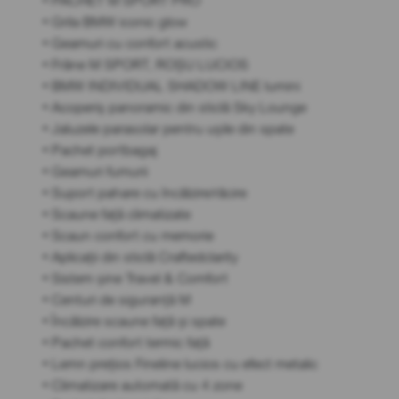
• PACHET M SPORT PRO
• Grila BMW iconic glow
• Geamuri cu confort acustic
• Frâne M SPORT, ROȘU LUCIOS
• BMW INDIVIDUAL SHADOW LINE lumini
• Acoperiș panoramic din sticlă Sky Lounge
• Jaluzele parasolar pentru ușile din spate
• Pachet portbagaj
• Geamuri fumurii
• Suport pahare cu încălzire/răcire
• Scaune față climatizate
• Scaun confort cu memorie
• Aplicații din sticlă Craftedclarity
• Sistem șine Travel & Comfort
• Centuri de siguranță M
• Încălzire scaune față și spate
• Pachet confort termic față
• Lemn prețios Fineline lucios cu efect metalic
• Climatizare automată cu 4 zone