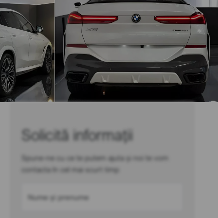
Solicită informații
Spune-ne cu ce te putem ajuta și noi te vom
contacta în cel mai scurt timp
Nume și prenume