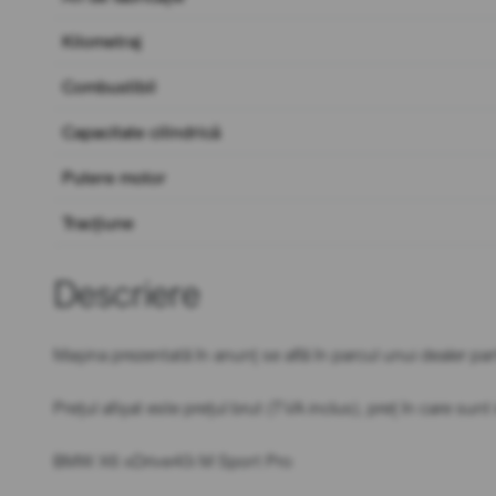
Kilometraj
Combustibil
Capacitate cilindrică
Putere motor
Tracțiune
Descriere
Mașina prezentată în anunț se află în parcul unui dealer par
Prețul afișat este prețul brut (TVA inclus), preț în care sun
BMW X6 xDrive40i M Sport Pro