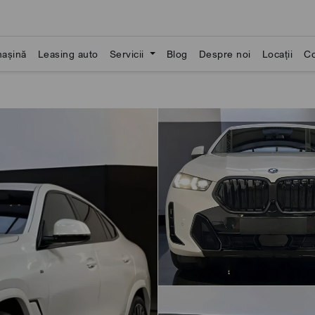
așină
Leasing auto
Servicii
Blog
Despre noi
Locații
Co