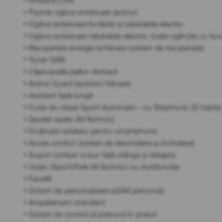
• Shadow-Line
• Pachet oglinzi exterioare (extins)
• Oglinzi exterioare încălzite și rabatabile electric
• Oglinzi exterioare rabatabile electric, toate oglinzile cu fu
• Recuperare energie la frânare (sistem de recuperare)
• Tuner DAB
• Căptușeală plafon Antracit
• Active Guard (asistent frânare)
• Asistent fază lungă
• Cutie de viteze Sport-Automatic - cu Steptronic (8 trepte)
• Spoiler spate (M-Technic)
• Încărcare wireless pentru smartphone
• Acces confort (sistem de deschidere și închidere)
• Suport lombar scaun față stânga și dreapta
• Volan (Sport/Piele M-Technic) cu multifuncție
• Facelift
• Sistem de personalizare (eSIM personal)
• Ampatament standard
• Sistem de control al presiunii în pneuri