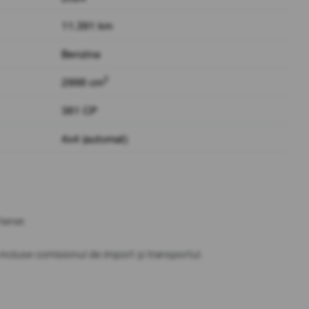
11.391 km
Benzina
3
2998 cm
381 CP
4x4 (automat)
tener.
t incluse comisionul de import și transportul.