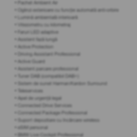
• Pachet Ambient Air
• Oglinzi exterioare cu funcție automată anti-orbire
• Lumină ambientală interioară
• Vitezometru cu kilometraj
• Faruri LED adaptive
• Asistent fază lungă
• Active Protection
• Driving Assistant Professional
• Active Guard
• Asistent parcare professional
• Tuner DAB (compatibil DAB+)
• Sistem de sunet Harman/Kardon Surround
• Teleservices
• Apel de urgență legal
• Connected Drive Services
• Connected Package Professional
• Suport depozitare cu încărcare wireless
• eSIM personal
• BMW Live Cockpit Professional