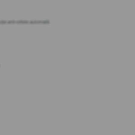
ncție anti-orbire automată