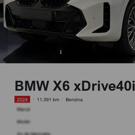
BMW X6 xDrive40i
2024
•
11.391 km
•
Benzina
Marcă
Model
An de fabricație