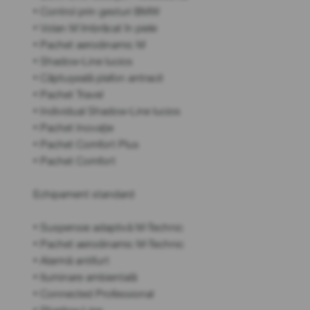
• Control prin gesturi BMW
• Volan M îmbrăcat în piele
• Pachet aerodinamic M
• Shadow-Line lucios
• Căptușeală plafon antracit
• Pachet Travel
• Individual Shadow-Line lucios
• Pachet Inovație
• Pachet Comfort Plus
• Pachet Comfort
Echipament standard
• Suspensie adaptivă M-Technic
• Pachet aerodinamic M-Technic
• Alarmă antifurt
• Iluminare ambientală
• Connected Professional