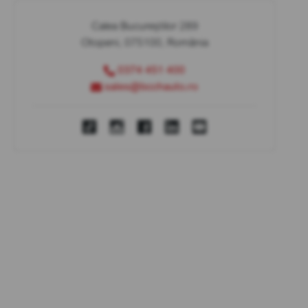
Calea Bucureștilor 289
Otopeni, 075100, România
0374 451 400
sales@bcchauto.ro