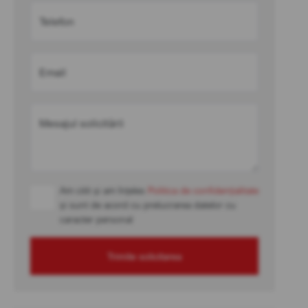
Telefon
Email
Mesajul solicitării
Am citit și am înțeles
Politica de confidențialitate
și sunt de acord cu prelucrarea datelor cu
caracter personal
Trimite solicitarea