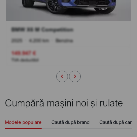
BMW X6 M Competition
2025
•
4.200 km
•
Benzina
149.947 €
TVA deductibil
Cumpără mașini noi și rulate
Modele populare
Caută după brand
Caută după caros