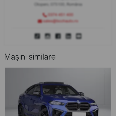
Otopeni, 075100, România
0374 451 400
sales@bcchauto.ro
Mașini similare