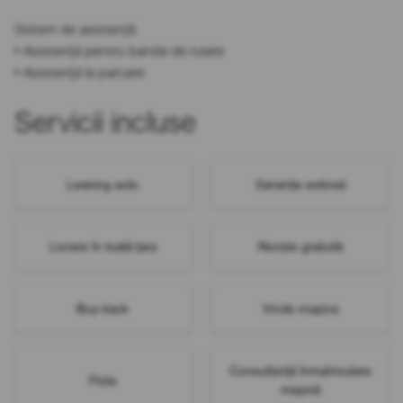
Sistem de asistență:
• Asistență pentru banda de rulare
• Asistență la parcare
Servicii incluse
Leasing auto
Garanție extinsă
Livrare în toată țara
Revizie gratuită
Buy-back
Vinde mașina
Consultanță înmatriculare
Flote
mașină