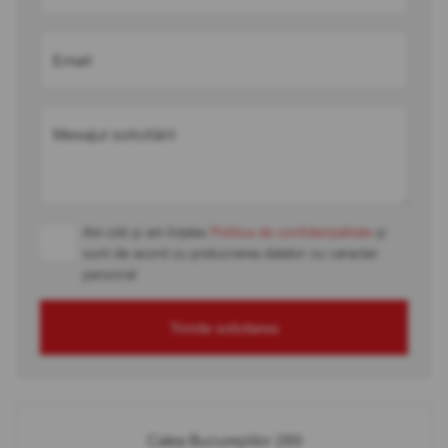
Email
Mesajul solicitării
Am citit și am înțeles
Politica de confidențialitate
și
sunt de acord cu prelucrarea datelor cu caracter
personal
Trimite solicitarea
Calea Bucureștilor 289