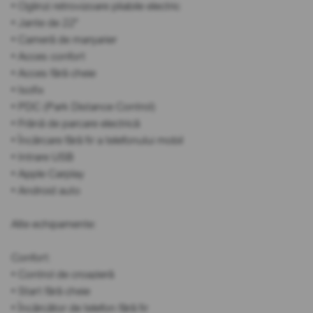
• Oglinzi retrovizoare pliabile electric
• Jante de 22"
• Cameră de marșarier
• Acces confort
• Acces fără cheie
• Isofix
• PDC (Park Distance Control)
• Frână de parcare electrică
• Încărcare fără fir a telefonului mobil
• Intrare USB
• Apple Carplay
• Android auto
Alte echipamente:
Confort:
• Control de croazieră
• Start fără cheie
• Încărcător de telefon fără fir