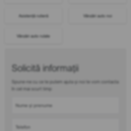
Asistență rutieră
Vânzări auto noi
Vânzări auto rulate
Solicită informații
Spune-ne cu ce te putem ajuta și noi te vom contacta
în cel mai scurt timp
Nume și prenume
Telefon