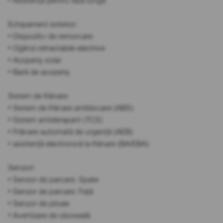
• Asistență pentru faza lungă
Echipament exterior:
• Dispozitiv de remorcare
• Oglinzi retractabile electrice
• Acoperiș solar
• Bară de acoperiș
Sistem de frânare:
• Sistem de frânare antiblocare (ABS)
• Sistem antiderapant (TCS)
• Frânare automată de urgență (AEB)
• asistență electronică la frânare (BA/EBA)
Senzori:
• Senzor de parcare: Spate
• Senzor de parcare: Față
• Senzor de ploaie
• Avertizare de oboseală