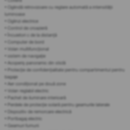
• Cotieră
• Oglindă retrovizoare cu reglare automată a intensității
luminoase
• Oglinzi electrice
• Control de croazieră
• Încuietori c de la distanță
• Computer de bord
• Volan multifuncțional
• sistem de navigație
• Acoperiș panoramic din sticlă
• Protecție de confidențialitate pentru compartimentul pentru
bagaje
• Aer condiționat pe două zone
• Volan reglabil electric
• Pachet de iluminare interioară
• Perdele de protecție solară pentru geamurile laterale
• Dispozitiv de remorcare electrică
• Portbagaj electric
• Geamuri fumurii