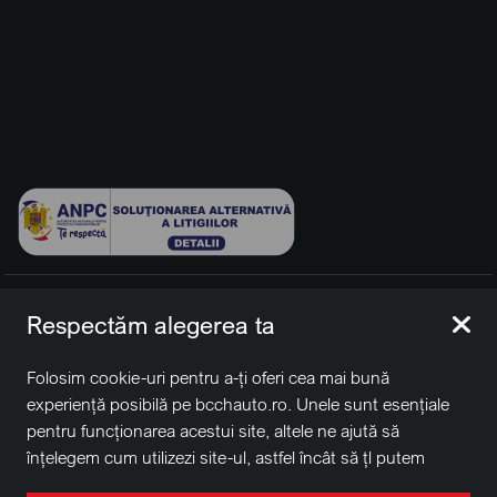
© 2026 BCCH Group Switzerland AG. Toate drepturile
Respectăm alegerea ta
rezervate.
Platfomă dezvoltată de Workleto.
Folosim cookie-uri pentru a-ți oferi cea mai bună
BCCH Auto Switzerland este o marcă a societății
BCCH
experiență posibilă pe bcchauto.ro. Unele sunt esențiale
Group Switzerland AG
pentru funcționarea acestui site, altele ne ajută să
Sediu social: David Business Center, Str. Erou Iancu Nicolae
înțelegem cum utilizezi site-ul, astfel încât să țl putem
nr. 29, Voluntari, Ilfov
îmbunătăți. De asemenea, este posibil să folosim cookie-