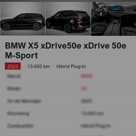
BMW X5 xDrive50e xDrive 50e
M-Sport
2023
•
13.600 km
•
Hibrid Plug-In
Marcă
BMW
Model
X5
An de fabricație
2023
Kilometraj
13.600 km
Combustibil
Hibrid Plug-In