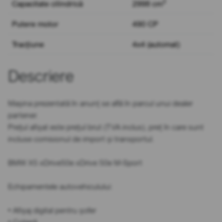
3
Capacitate cilindrică
2998 cm
Putere motor
490 CP
Tracțiune
4x4 (automat)
Descriere
Mașina prezentată în anunț se află în parcul unui dealer
partener.
Prețul afișat este prețul brut (TVA inclus), preț în care sunt
incluse comisionul de import și transportul.
BMW X5 xDrive50e xDrive 50e M-Sport
Echipamentele autovehiculului:
• Afișaj digital pentru șofer