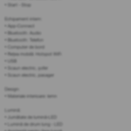
• Start - Stop
Echipament intern:
• App-Connect
• Bluetooth: Audio
• Bluetooth: Telefon
• Computer de bord
• Rețea mobilă: Hotspot WiFi
• USB
• Scaun electric, șofer
• Scaun electric, pasager
Design:
• Materiale interioare: lemn
Lumină:
• Jumătate de lumină-LED
• Lumină de drum lung - LED