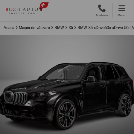
Apelează
Meniu
Acasa
Mașini de vânzare
BMW
X5
BMW X5 xDrive50e xDrive 50e M