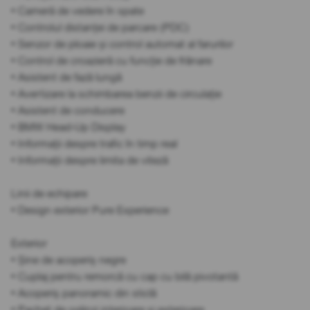
• Cameră de vedere în spate
• Controlul distanței de parcare (PDC)
• Senzor de ploaie și control automat al farurilor
• Control de croazieră cu funcție de frânare
• Asistent de fază lungă
• Avertizare la schimbarea benzii de circulație
• Asistent de conducere
• BMW Head-Up Display
• Informații despre trafic în timp real
• Informații despre limita de viteză
Linii de echipare
• Design exterior Pure Experience
Exterior
• Șine de acoperiș negre
• Cuplaj pentru remorcă cu cap cu bilă pivotantă
• Acoperiș panoramic din sticlă
• Pachet de oglinzi interioare și exterioare