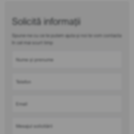
Solicită informații
Spune-ne cu ce te putem ajuta și noi te vom contacta
în cel mai scurt timp
Nume și prenume
Telefon
Email
Mesajul solicitării