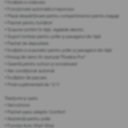
• Încălzire a volanului
• Funcționare automată a hayonului
• Plasă despărțitoare pentru compartimentul pentru bagaje
• Pachet pentru fumători
• Scaune confort în față, reglabile electric
• Suport lombar pentru șofer și pasagerul din față
• Pachet de depozitare
• Încălzire a scaunelor pentru șofer și pasagerul din față
• Finisaj din lemn fin texturat "Fineline Pur”
• Geantă pentru schiuri și snowboard
• Aer condiționat automat
• Încălzitor de parcare
• Priză suplimentară de 12 V
Tracțiune și șasiu
• Servotronic
• Pachet șasiu adaptiv Comfort
• Asistență pentru șofer
• Funcția Auto Start Stop