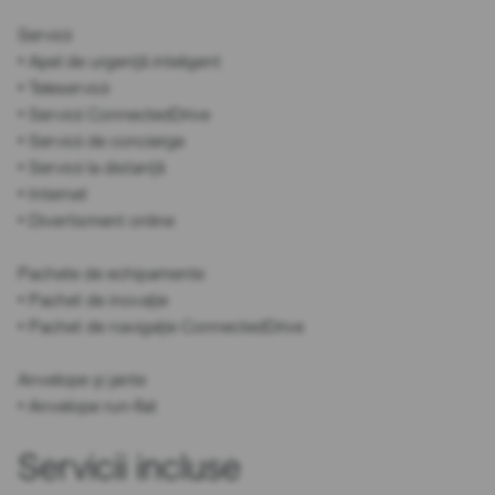
Servicii
• Apel de urgență inteligent
• Teleservicii
• Servicii ConnectedDrive
• Servicii de concierge
• Servicii la distanță
• Internet
• Divertisment online
Pachete de echipamente
• Pachet de inovație
• Pachet de navigație ConnectedDrive
Anvelope și jante
• Anvelope run-flat
Servicii incluse