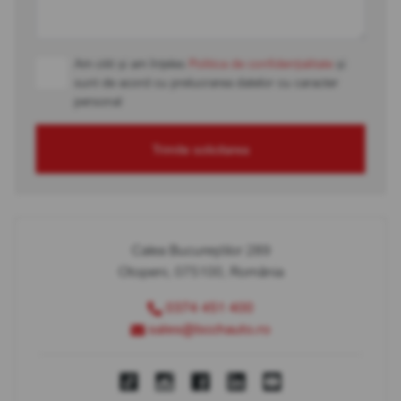
Am citit și am înțeles
Politica de confidențialitate
și
sunt de acord cu prelucrarea datelor cu caracter
personal
Trimite solicitarea
Calea Bucureștilor 289
Otopeni, 075100, România
0374 451 400
sales@bcchauto.ro