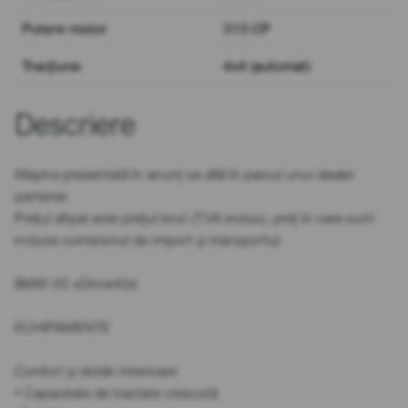
Putere motor
313 CP
Tracțiune
4x4 (automat)
Descriere
Mașina prezentată în anunț se află în parcul unui dealer
partener.
Prețul afișat este prețul brut (TVA inclus), preț în care sunt
incluse comisionul de import și transportul.
BMW X5 xDrive40d
ECHIPAMENTE
Confort și dotări interioare
• Capacitate de tractare crescută