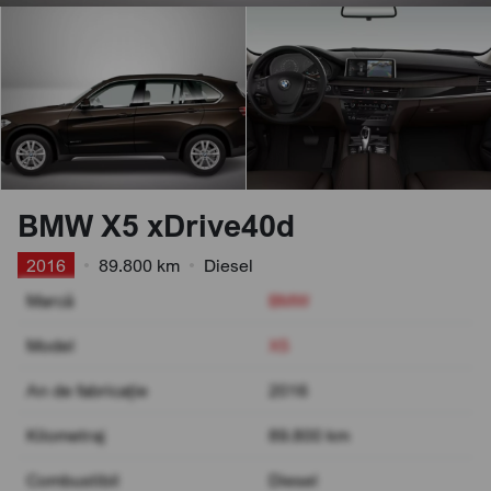
BMW X5 xDrive40d
2016
•
89.800 km
•
Diesel
Marcă
BMW
Model
X5
An de fabricație
2016
Kilometraj
89.800 km
Combustibil
Diesel