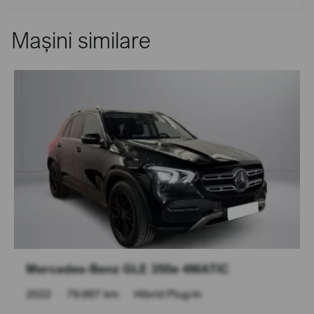
Mașini similare
Mercedes-Benz GLE 350e 4MATIC
2022
•
79.687 km
•
Hibrid Plug-In