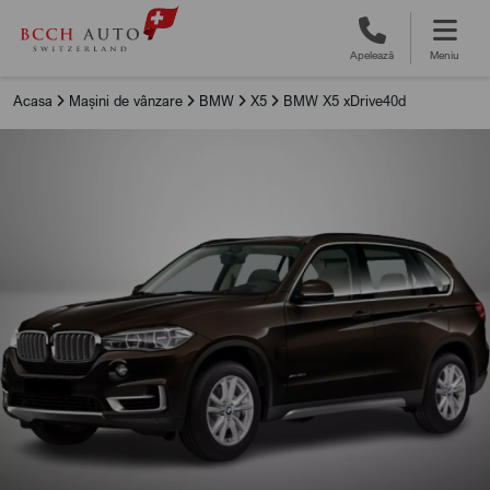
Apelează
Meniu
Acasa
Mașini de vânzare
BMW
X5
BMW X5 xDrive40d