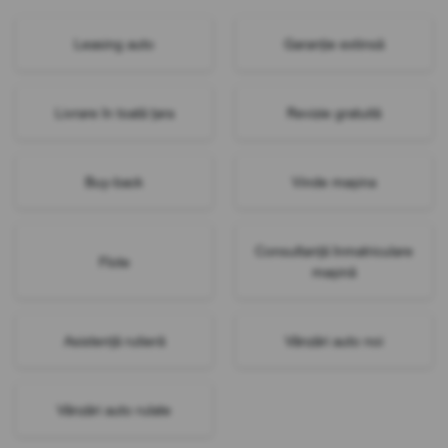
Leasing auto
Garanție extinsă
Livrare în toată țara
Revizie gratuită
Buy-back
Vinde mașina
Consultanță înmatriculare
Flote
mașină
Asistență rutieră
Vânzări auto noi
Vânzări auto rulate