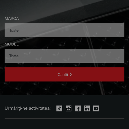
MARCA
MODEL
Caută
Urmăriți-ne activitatea: