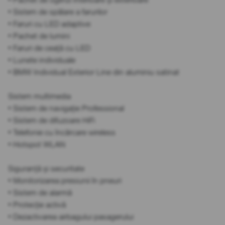
• Sistem de spălare a farurilor
• Faruri cu LED adaptive
• Pachet de lumini
• Faruri de ceață cu LED
• Lunete individuale
• BMW Individual Exterior Line din aluminiu satinat
Sistem multimedia
• Sistem de navigație Professional
• Sistem de difuzoare HiFi
• Telefonie cu încărcare wireless
• Hotspot WLAN
Siguranță și securitate
• Monitorizarea presiunii în pneuri
• Sistem de alarmă
• Protecție activă
• Dezactivarea airbagului pasagerului