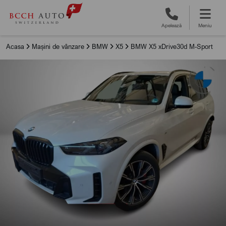
Apelează
Meniu
Acasa
Mașini de vânzare
BMW
X5
BMW X5 xDrive30d M-Sport