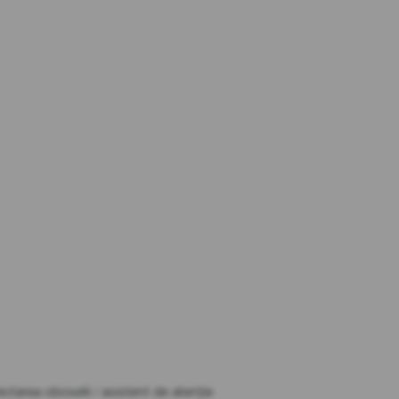
ectarea oboselii / asistent de atenție