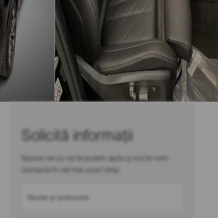
Solicită informații
Spune-ne cu ce te putem ajuta și noi te vom
contacta în cel mai scurt timp
Nume și prenume