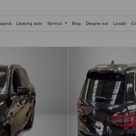
așină
Leasing auto
Servicii
Blog
Despre noi
Locații
Co