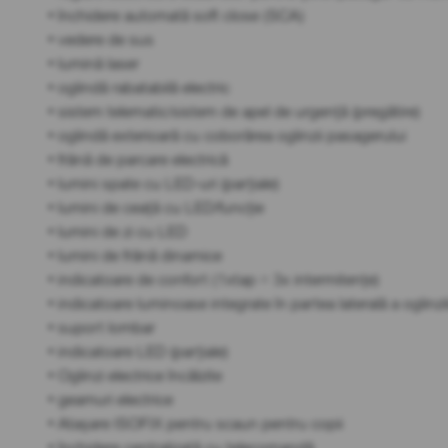
• închidere automată soft close (SCA)
• vedere de sus
• lumină laser
• oglindă rabatabilă electric
• sistem telematic/sistem de apel de urgență (pregătire)
• oglindă exterioară cu coborârea oglinzii pasagerului
• frână de parcare electrică
• lumini spate cu LED-uri (parțiale)
• lumini de ceață cu LED/funcție
• lumini de zi cu LED
• lumini de frână dinamice
• indicatoare de confort (1xtap = 3x intermitențe)
• indicatoare luminoase integrate în partea laterală a oglinzi
• suport lombar
• indicatoare LED (parțiale)
• Oglinzi electrice încălzite
• geamuri electrice
• Atașare ISOFIX pentru scaun pentru copii
• închidere centralizată cu telecomandă