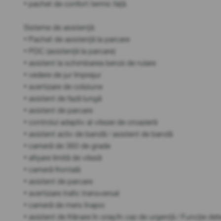
• pachet de confort termic față.
Sisteme de asistență:
• Pachet de asistență la parcare
• PDC (asistență la parcare)
• asistent la schimbarea benzii de rulare
• vedere de jur împrejur
• avertizare de coliziune
• asistent de fază lungă
• asistent de parcare
• controlul adaptiv al vitezei de croazieră
• asistent activ de bandă / asistent de bandă
• cameră de 360 de grade
• afișare limită de viteză
• cameră frontală
• asistent de parcare
• avertizare trafic transversal
• cameră de mers înapoi
• asistent de frânare în oraș/în caz de urgență / Funcție det