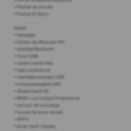
• Pachet de inovare
• Pachet M Sport
Media:
• Navigație
• Sistem de difuzoare HiFi
• Interfață Bluetooth
• Tuner DAB
• sistem hands-free
• radio profesional
• interfață/conectare USB
• hotspot/pregătire WiFi
• afișare hartă 3D
• BMW Live Cockpit Professional
• serviciu de concierge
• funcție de ecran divizat
• APPS
• ecran tactil -Display