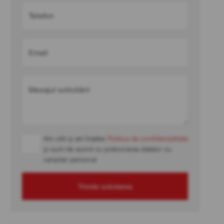
Telefon
Email
Mesajul solicitării
Am citit și am înțeles
Politica de confidențialitate
și sunt de acord cu prelucrarea datelor cu
caracter personal
Trimite solicitarea