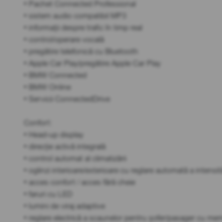
• Pachet Connected Professional
• sistem audio compatibil MP3
• informații despre trafic în timp real
• control/operare vocală
• pregătire telefonică cu Bluetooth
• Apple Car Play/pregătire Apple Car Play
• BMW Connected
• BMW Online
• Servicii ConnectedDrive
Confort:
• Head-up display
• direcție activă integrală
• control automat al climatizării
• oglinzi interioare/exterioare cu reglare automată a intensit
• acces confort / acces fără cheie
• faruri cu LED
• lumini de viraj adaptive
• reglare electrică a scaunelor pentru șofer/pasager cu me