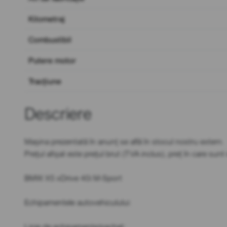
Kilometraj
Combustibil
Putere motor
Tracțiune
Descriere
Mașina prezentată în anunț se află în stocul nostru extern.
Prețul afișat este prețul brut (TVA inclus), preț în care sun
BMW X5 xDrive 40i M-Sport
Echipamentele autovehiculului:
Linie de echipamente/pachet: