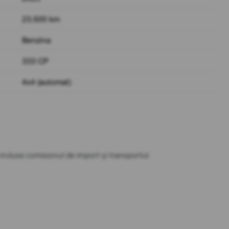
23.500 km
Benzina
333 CP
4x4 (automat)
t incluse comisionul de import și transportul.