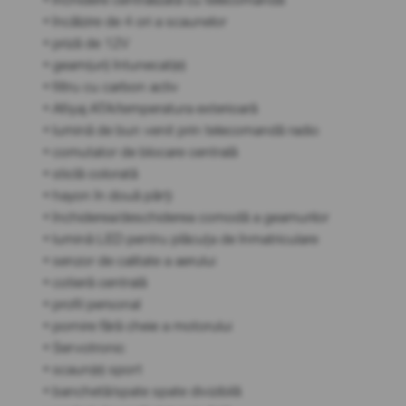
• încălzire de 4 ori a scaunelor
• priză de 12V
• geam(uri) întunecat(e)
• filtru cu carbon activ
• Afișaj ATA/temperatura exterioară
• lumină de bun venit prin telecomandă radio
• comutator de blocare centrală
• sticlă colorată
• hayon în două părți
• închiderea/deschiderea comodă a geamurilor
• lumină LED pentru plăcuța de înmatriculare
• senzor de calitate a aerului
• cotieră centrală
• profil personal
• pornire fără cheie a motorului
• Servotronic
• scaun(e) sport
• banchetă/spate spate divizibilă