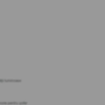
ății luminoase
morie pentru șofer