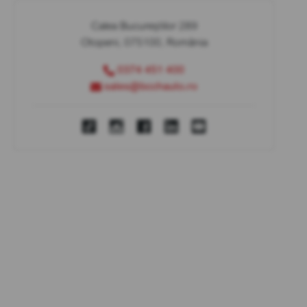
Calea Bucureștilor 289
Otopeni, 075100, România
0374 451 400
sales@bcchauto.ro