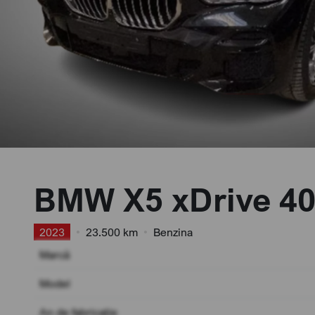
BMW X5 xDrive 40
2023
•
23.500 km
•
Benzina
Marcă
Model
An de fabricație