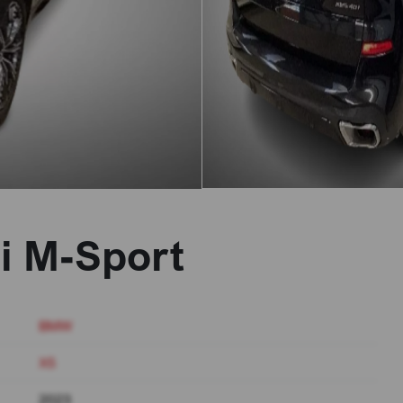
i M-Sport
BMW
X5
2023