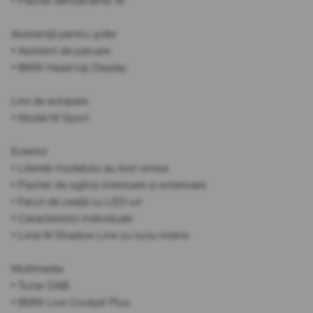
• Pachet aerodinamic M
Asistență pentru șofer
• Asistent de parcare
• BMW Head-Up Display
Linii de echipare
• Model M Sport
Exterior
• Literele modelului au fost omise
• Pachet de oglinzi interioare și exterioare
• Faruri de ceață cu LED-uri
• Caracteristici individuale
• Linia M Shadow Line cu luciu intens
Multimedia
• Tuner DAB
• BMW Live Cockpit Plus