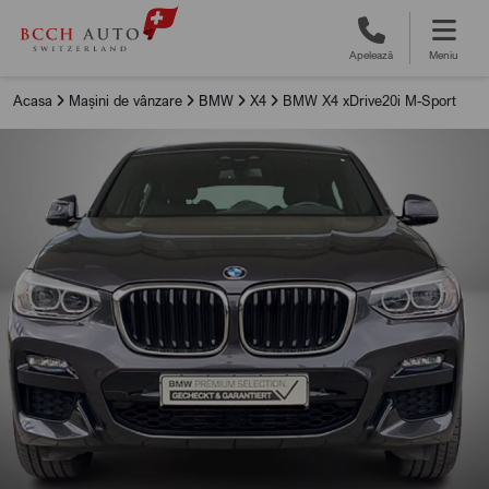
Apelează
Meniu
Acasa
Mașini de vânzare
BMW
X4
BMW X4 xDrive20i M-Sport