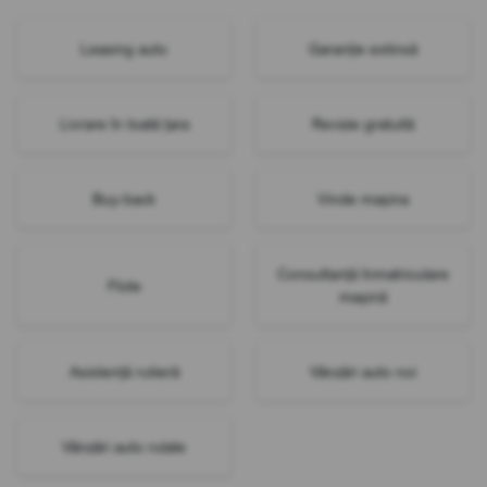
Leasing auto
Garanție extinsă
Livrare în toată țara
Revizie gratuită
Buy-back
Vinde mașina
Consultanță înmatriculare
Flote
mașină
Asistență rutieră
Vânzări auto noi
Vânzări auto rulate