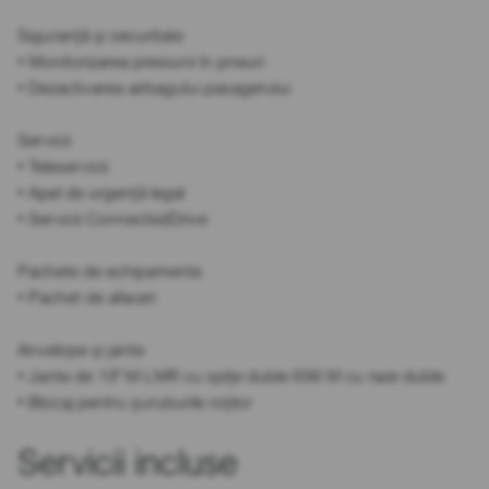
Siguranță și securitate
• Monitorizarea presiunii în pneuri
• Dezactivarea airbagului pasagerului
Servicii
• Teleservicii
• Apel de urgență legal
• Servicii ConnectedDrive
Pachete de echipamente
• Pachet de afaceri
Anvelope și jante
• Jante de 19" M LMR cu spițe duble 698 M cu raze duble
• Blocaj pentru șuruburile roților
Servicii incluse