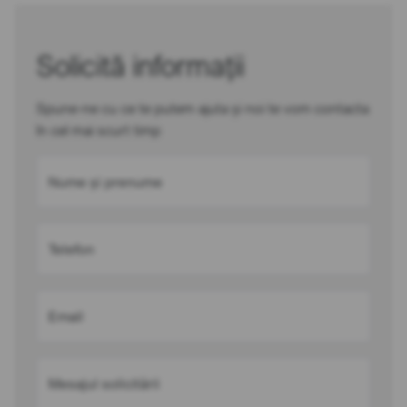
Solicită informații
Spune-ne cu ce te putem ajuta și noi te vom contacta
în cel mai scurt timp
Nume și prenume
Telefon
Email
Mesajul solicitării