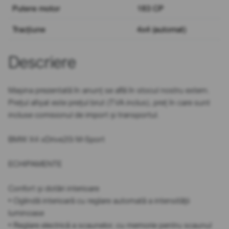
Putere motor
183 CP
Tracțiune
4x4 (automat)
Descriere
Mașina prezentată în anunț se află în stocul nostru extern.
Prețul afișat este prețul brut (TVA inclus), preț în care sunt
incluse comisionul de import și transportul.
BMW X4 xDrive20i M-Sport
ECHIPAMENTE
Confort și dotări interioare
• Oglindă interioară cu reglare automată a intensității
luminoase
• Reglare electrică a scaunelor, cu memorie pentru scaunul