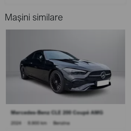
Mașini similare
Mercedes-Benz CLE 200 Coupé AMG
2024
•
8.900 km
•
Benzina