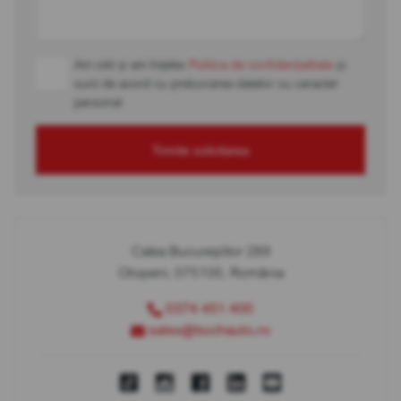
Am citit și am înțeles
Politica de confidențialitate
și
sunt de acord cu prelucrarea datelor cu caracter
personal
Trimite solicitarea
Calea Bucureștilor 289
Otopeni, 075100, România
0374 451 400
sales@bcchauto.ro