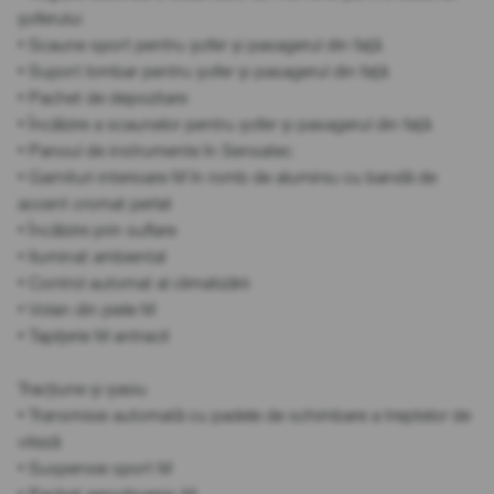
șoferului
• Scaune sport pentru șofer și pasagerul din față
• Suport lombar pentru șofer și pasagerul din față
• Pachet de depozitare
• Încălzire a scaunelor pentru șofer și pasagerul din față
• Panoul de instrumente în Sensatec
• Garnituri interioare M în romb de aluminiu cu bandă de
accent cromat perlat
• Încălzire prin suflare
• Iluminat ambiental
• Control automat al climatizării
• Volan din piele M
• Tapițerie M antracit
Tracțiune și șasiu
• Transmisie automată cu padele de schimbare a treptelor de
viteză
• Suspensie sport M