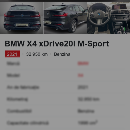
BMW X4 xDrive20i M-Sport
2021
•
32.950 km
•
Benzina
Marcă
BMW
Model
X4
An de fabricație
2021
Kilometraj
32.950 km
Combustibil
Benzina
3
Capacitate cilindrică
1998 cm