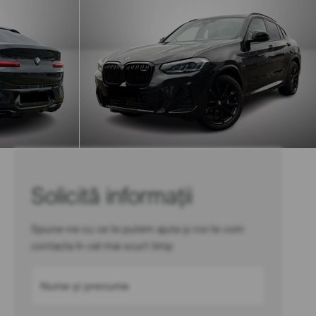
Solicită informații
Spune-ne cu ce te putem ajuta și noi te vom
contacta în cel mai scurt timp
Nume și prenume