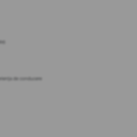
te)
eriența de conducere