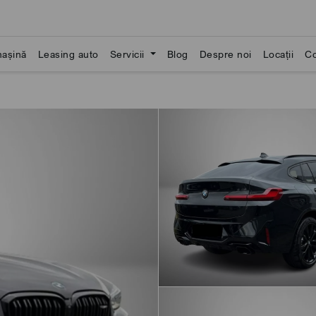
așină
Leasing auto
Servicii
Blog
Despre noi
Locații
Co