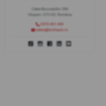
Calea Bucureștilor 289
Otopeni, 075100, România
0374 451 400
sales@bcchauto.ro