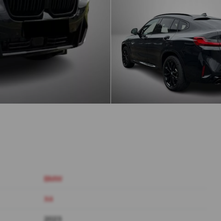
BMW
X4
2023