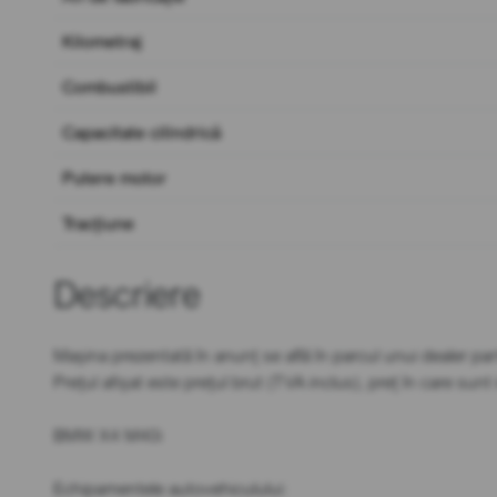
Kilometraj
Combustibil
Capacitate cilindrică
Putere motor
Tracțiune
Descriere
Mașina prezentată în anunț se află în parcul unui dealer par
Prețul afișat este prețul brut (TVA inclus), preț în care sun
BMW X4 M40i
Echipamentele autovehiculului: