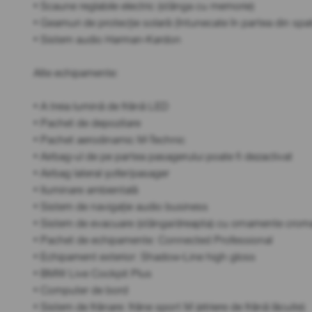
• Scaune reglabile electric (stânga cu memorie)
• Geamuri de protecție solară (întunecate în partea din spa
• Sistem audio Harman-Kardon
Alte echipamente:
• A treia lumină de frână LED
• Pachet de depozitare
• Pachet aerodinamic M-Technic
• Airbag-ul de pe partea pasagerului poate fi dezactivat
• Airbag lateral șofer/pasager
• Iluminare ambientală
• Sistem de navigație audio business
• Sistem de evacuare (stânga/dreapta) cu ornamente crom
• Pachet de echipamente: Connected Professional
• Echipament exterior: Shadow-Line high gloss
• BMW Live Cockpit Plus
• Computer de bord
• Sistem de frânare: frâne sport M (etriere de frână lăcuite)