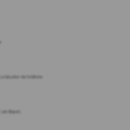
e
 farurilor de întâlnire
 Jet Black)