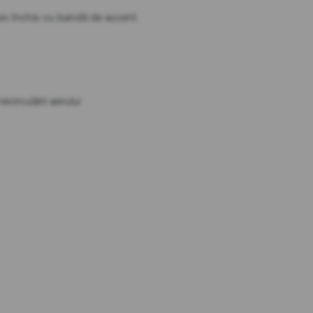
mbic închis cu bandă de accent
circulării aerului