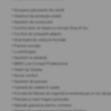
• Acoperiș panoramic din sticlă
• Geamuri de protecție solară
• Asistent de conducere
• Control activ al vitezei cu funcție Stop & Go
• Control de croazieră adaptiv
• Avertizare de coliziune frontală
• Pachet inovație
• Lumină laser
• Asistent la distanță
• BMW Live Cockpit Professional
• Head Up Display
• Acces confort
• Asistent de parcare
• Cameră de vedere în spate
• Funcție de frânare de urgență la revenirea pe un loc de p
• Parcare și mers înapoi automate
• Aplicații galvanice pentru comenzi