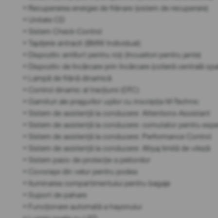
• Recuperarea energiei de frânare (sistem de recuperare)
• Unitate CD
• Sistem Check-Control
• Tapițerie antracit (BMW Individual)
• Dispozitiv antifurt pentru roți (încuietori pentru jante)
• Dispozitiv de încărcare prin încărcare (cotieră centrală spa
• Lampă de frână dinamică
• Control dinamic al tracțiunii (DTC)
• Garnituri ale pragurilor ușilor cu inscripția M-Technic
• Sistem de asistență la conducere: Attentions-Assistant
• Sistem de asistență la conducere: comutator pentru exp
• Sistem de asistență la conducere: Performance Control
• Sistem de asistență la conducere: Afișaj limită de viteză
• Sistem pasiv de protecție a pietonilor
• Covorașe din velur pentru podea
• Iluminarea compartimentului pentru bagaje
• Suport de pahare
• Funcționare automată a hayonului