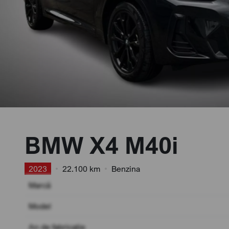
BMW X4 M40i
2023
•
22.100 km
•
Benzina
Marcă
Model
An de fabricație