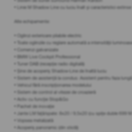
• Sistem de sunet surround Harman Kardon
• Linie M Shadow Line cu luciu înalt și caracteristici extinse
Alte echipamente:
• Oglinzi exterioare pliabile electric
• Toate oglinzile cu reglare automată a intensității luminoas
• Comenzi galvanizate
• BMW Live Cockpit Professional
• Tuner DAB (recepție radio digitală)
• Șine de acoperiș Shadow-Line de înaltă luciu
• Sistem de asistență la condus: Asistent pentru faza lungă a
• Vehicul fără inscripționarea modelului
• Sistem de control al vitezei de croazieră
• Activ cu funcție Stop&Go
• Pachet de inovație
• Jante LM față/spate: 8x20 / 9,5x20 (cu spițe duble 699 M
• Vopsea metalizată
• Acoperiș panoramic (din sticlă)