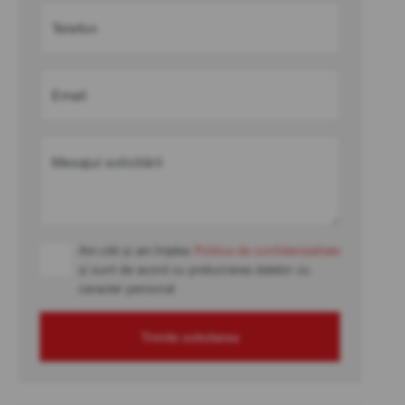
Telefon
Email
Mesajul solicitării
Am citit și am înțeles
Politica de confidențialitate
și sunt de acord cu prelucrarea datelor cu
caracter personal
Trimite solicitarea