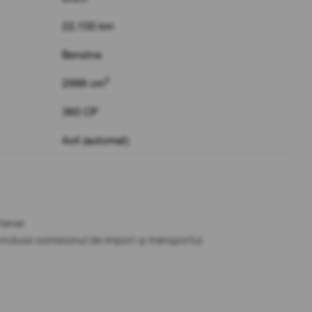
22.100 km
Benzina
3
2998 cm
360 CP
4x4 (automat)
tener.
t incluse comisionul de import și transportul.