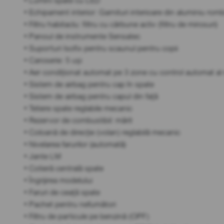
• Lumini spate cu LED
• Echipament interior: Garnituri interioare din aluminiu ro
• Filtru habitaclu: filtru cu cărbune activ (filtru de mirosuri)
• Panoul de instrumente Sensatec
• Suporturi Isofix pentru scaunul pentru copii
• Caroserie: 5 uși
• Aer condiționat automat pe 3 zone cu control automat al re
• Sistem de airbag pentru cap în spate
• Sistem de airbag pentru capul din față
• Tetiere spate reglabile mecanic
• Rezervor de combustibil: mărit
• Coloană de direcție (volan) reglabilă mecanic
• Nivelarea farurilor (automată)
• Jante LM
• Cotieră centrală spate
• Îngrijirea modelului
• Faruri de ceață spate
• Pachet pentru nefumători
• Filtru de particule pe benzină (OPF)