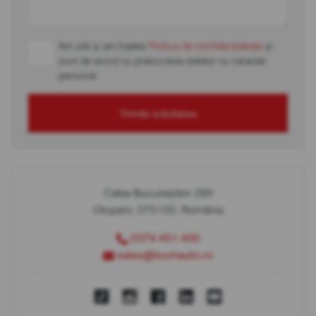
Am citit și am înțeles
Politica de confidențialitate
și
sunt de acord cu prelucrarea datelor cu caracter
personal
Trimite solicitarea
Calea Bucureștilor 289
Otopeni, 075100, România
0374 451 400
sales@bcchauto.ro