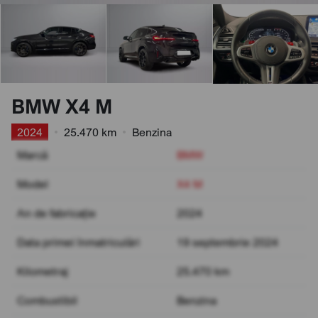
BMW X4 M
2024
•
25.470 km
•
Benzina
Marcă
BMW
Model
X4 M
An de fabricație
2024
Data primei înmatriculări
19 septembrie 2024
Kilometraj
25.470 km
Combustibil
Benzina