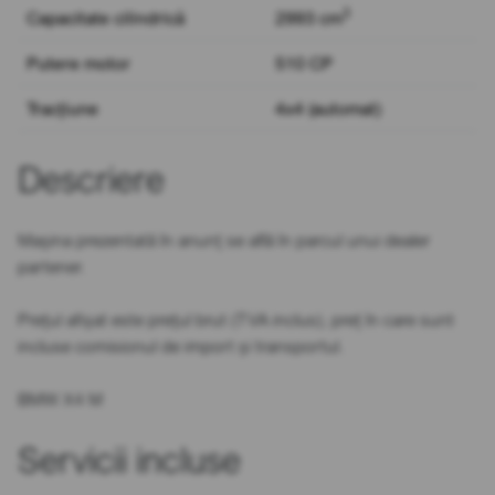
3
Capacitate cilindrică
2993 cm
Putere motor
510 CP
Tracțiune
4x4 (automat)
Descriere
Mașina prezentată în anunț se află în parcul unui dealer
partener.
Prețul afișat este prețul brut (TVA inclus), preț în care sunt
incluse comisionul de import și transportul.
BMW X4 M
Servicii incluse