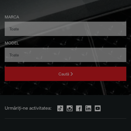
MARCA
MODEL
Caută
Urmăriți-ne activitatea: