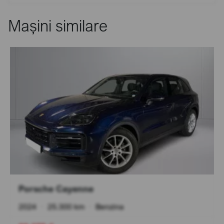
Mașini similare
Porsche Cayenne
2024
•
25.300 km
•
Benzina