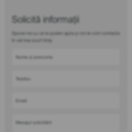
Solicită informații
Spune-ne cu ce te putem ajuta și noi te vom contacta
în cel mai scurt timp
Nume și prenume
Telefon
Email
Mesajul solicitării