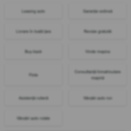
Leasing auto
Garanție extinsă
Livrare în toată țara
Revizie gratuită
Buy-back
Vinde mașina
Consultanță înmatriculare
Flote
mașină
Asistență rutieră
Vânzări auto noi
Vânzări auto rulate