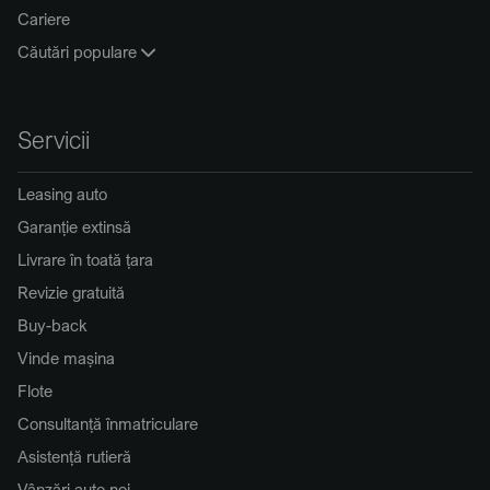
Cariere
Căutări populare
Servicii
Leasing auto
Garanție extinsă
Livrare în toată țara
Revizie gratuită
Buy-back
Vinde mașina
Flote
Consultanță înmatriculare
Asistență rutieră
Vânzări auto noi