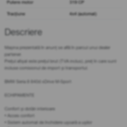
Putere motor
319 CP
Tracțiune
4x4 (automat)
Descriere
Mașina prezentată în anunț se află în parcul unui dealer
partener.
Prețul afișat este prețul brut (TVA inclus), preț în care sunt
incluse comisionul de import și transportul.
BMW Seria 8 840d xDrive M-Sport
ECHIPAMENTE
Confort și dotări interioare
• Acces confort
• Sistem automat de închidere ușoară a ușilor