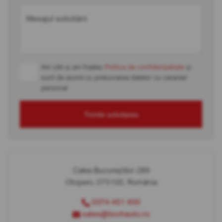
Mesajul solicitării
Am citit și am înțeles
Politica de confidențialitate
și
sunt de acord cu prelucrarea datelor cu caracter
personal
Trimite solicitarea
Calea Bucureștilor 289
Otopeni, 075100, România
0374 451 400
sales@bcchauto.ro