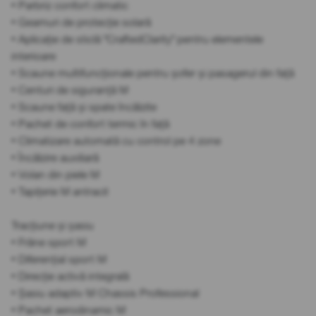
• Parbriz confort climatic
• Geamuri de protecție solară
• Aplicație de sticlă "CraftedClarity" pentru elementele
interioare
• Scaune multifuncționale pentru șofer și pasagerul din față
• Centuri de siguranță M
• Scaune față și spate încălzite
• Pachet de confort termic în față
• Climatizare automată cu control pe 4 zone
• Încălzire auxiliară
• Volan din piele M
• Tapițerie M antracit
Tracțiune și șasiu
• Frâne sport M
• Diferențial sport M
• Direcție activă integrală
• Șasiu adaptiv M Chassis Professional
• Pachet aerodinamic M