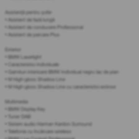
Asistență pentru șofer
• Asistent de fază lungă
• Asistent de conducere Professional
• Asistent de parcare Plus
Exterior
• BMW Laserlight
• Caracteristici individuale
• Garnituri interioare BMW Individual negru lac de pian
• M High-gloss Shadow Line
• M High-gloss Shadow Line cu caracteristici extinse
Multimedia
• BMW Display Key
• Tuner DAB
• Sistem audio Harman Kardon Surround
• Telefonie cu încărcare wireless
• BMW Live Cockpit Professional