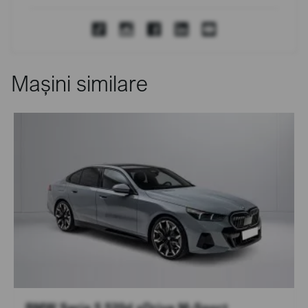
Mașini similare
BMW Seria 5 520d xDrive M-Sport