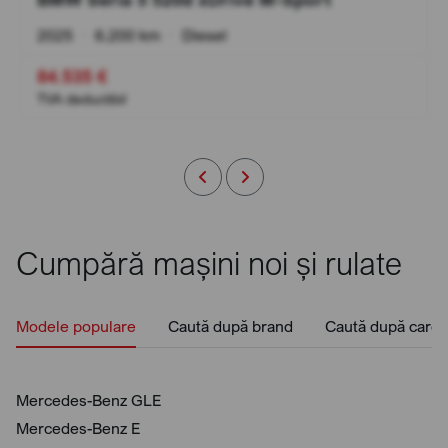
2025
•
6.200 km
•
Diesel
84.535 €
TVA deductibil
Cumpără mașini noi și rulate
Modele populare
Caută după brand
Caută după caros
Mercedes-Benz GLE
Mercedes-Benz E