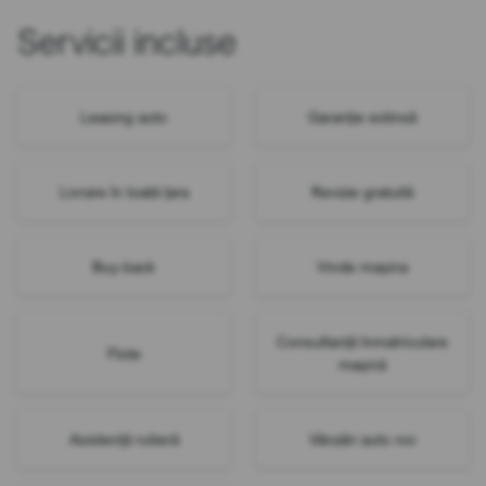
Servicii incluse
Leasing auto
Garanție extinsă
Livrare în toată țara
Revizie gratuită
Buy-back
Vinde mașina
Consultanță înmatriculare
Flote
mașină
Asistență rutieră
Vânzări auto noi