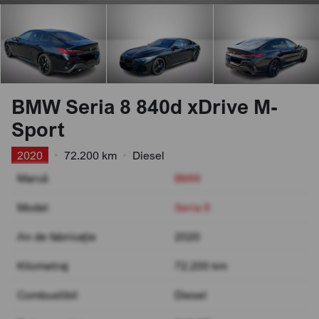
BMW Seria 8 840d xDrive M-
Sport
2020
•
72.200 km
•
Diesel
Marcă
BMW
Model
Seria 8
An de fabricație
2020
Kilometraj
72.200 km
Combustibil
Diesel