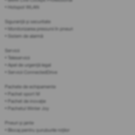
• Hotspot WLAN
Siguranță și securitate
• Monitorizarea presiunii în pneuri
• Sistem de alarmă
Servicii
• Teleservicii
• Apel de urgență legal
• Servicii ConnectedDrive
Pachete de echipamente
• Pachet sport M
• Pachet de inovație
• Pachetul Winter Joy
Pneuri și jante
• Blocaj pentru șuruburile roților