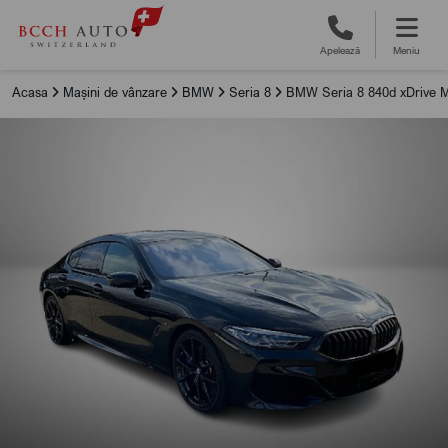
Apelează
Meniu
Acasa
Mașini de vânzare
BMW
Seria 8
BMW Seria 8 840d xDrive M