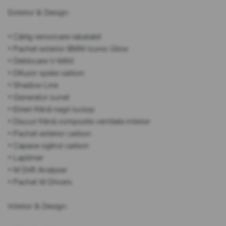
Exterior & Design:
• Cârlig remorcare rabatabil
• Pachet exterior BMW Iconic Glow
• Deblocare V-MAX
• Difuzor spate carbon
• Shadow Line
• Generator sunet
• Etrieri frână negri lucioși
• Discuri frână compozite ventilate interior
• Pachet exterior carbon
• Capace oglinzi carbon
• Laptimer
• M Drift Analyser
• Pachet M Drivers
Interior & Design: