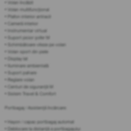
• Volan încălzit
• Volan multifuncțional
• Plafon interior antracit
• Cameră interior
• Instrumentar virtual
• Suport picior șofer M
• Schimbătoare viteze pe volan
• Volan sport din piele
• Display lat
• Iluminare ambientală
• Suport pahare
• Reglare volan
• Centuri de siguranță M
• Sistem Travel & Comfort
Portbagaj / Asistență încărcare:
• Hayon / capac portbagaj automat
• Deblocare la distanță a portbagajului