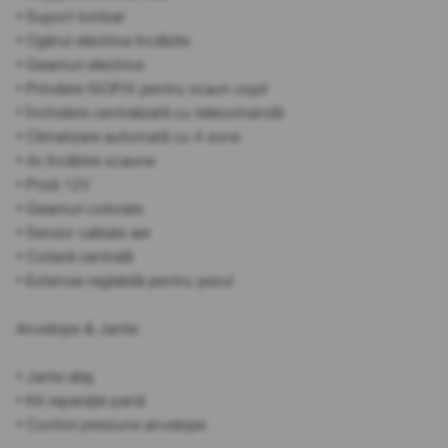
• Suport lombar
• Oglinzi electrice încălzite
• Geamuri electrice
• Prindere ISOFIX pentru scaun copil
• Închidere centralizată cu telecomandă
• Climatizare automată cu 4 zone
• 4x încălzire scaune
• Priză 12V
• Geamuri colorate
• Senzor calitate aer
• Cotieră centrală
• Extensie reglabilă pentru șezut
Anvelope & Jante:
• Jante aliaj
• Kit reparație pană
• Control presiune anvelope