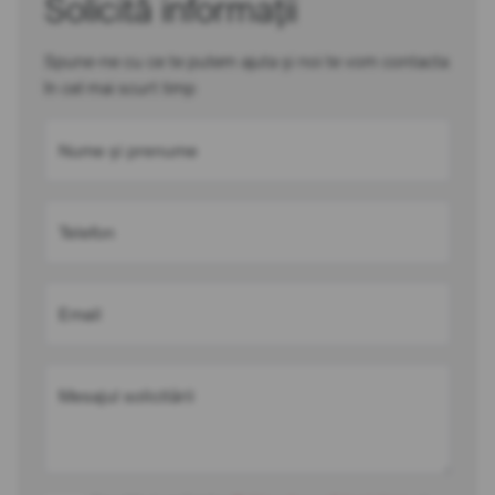
Solicită informații
Spune-ne cu ce te putem ajuta și noi te vom contacta
în cel mai scurt timp
Nume și prenume
Telefon
Email
Mesajul solicitării