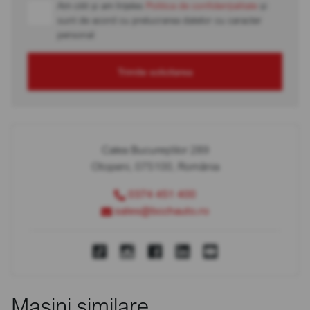
Am citit și am înțeles
Politica de confidențialitate
și
sunt de acord cu prelucrarea datelor cu caracter
personal
Trimite solicitarea
Calea Bucureștilor 289
Otopeni, 075100, România
0374 451 400
sales@bcchauto.ro
Mașini similare