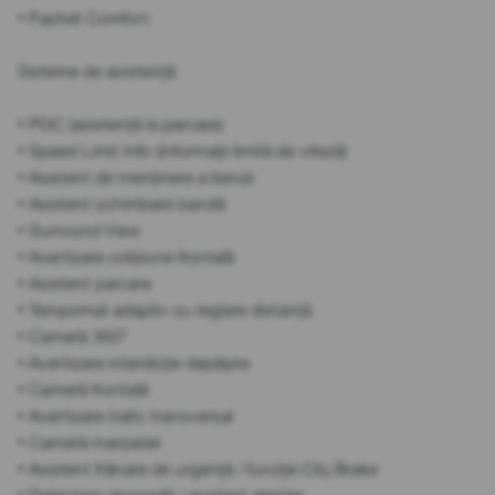
• Pachet Comfort
Sisteme de asistență:
• PDC (asistență la parcare)
• Speed Limit Info (informații limită de viteză)
• Asistent de menținere a benzii
• Asistent schimbare bandă
• Surround View
• Avertizare coliziune frontală
• Asistent parcare
• Tempomat adaptiv cu reglare distanță
• Cameră 360°
• Avertizare interdicție depășire
• Cameră frontală
• Avertizare trafic transversal
• Cameră marșarier
• Asistent frânare de urgență / funcție City Brake