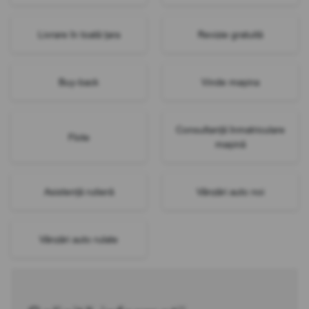
Livrare în toată țara
Revizie gratuită
Buy-back
Vinde mașina
Consultanță înmatriculare
Flote
mașină
Asistență rutieră
Vânzări auto noi
Vânzări auto rulate