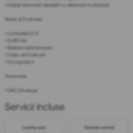
• Spătar banchetă rabatabil cu deblocare la distanță
Mediu & Încărcare:
• Compatibil E10
• EURO 6e
• Baterie înaltă tensiune
• Cablu de încărcare
• Ecovignetă 4
Transmisie:
• DKG Drivelogic
Servicii incluse
Leasing auto
Garanție extinsă