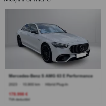
Mercedes-Benz S AMG 63 E Performance
2023
•
10.900 km
•
Hibrid Plug-In
178.998 €
TVA deductibil