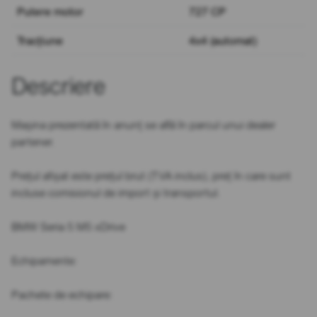
Putere motor
727 CP
Tracțiune
4x4 (automat)
Descriere
Mașina prezentată în anunț se află în parcul unui dealer
partener.
Prețul afișat este prețul brut (TVA inclus), preț în care sunt
incluse comisionul de import și transportul.
BMW Seria 5 M5 xDrive
Echipamente:
Pachete de echipare: