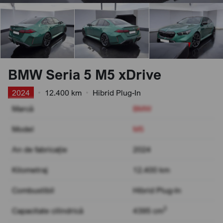
BMW Seria 5 M5 xDrive
2024
•
12.400 km
•
Hibrid Plug-In
Marcă
BMW
Model
M5
An de fabricație
2024
Kilometraj
12.400 km
Combustibil
Hibrid Plug-In
3
Capacitate cilindrică
4395 cm