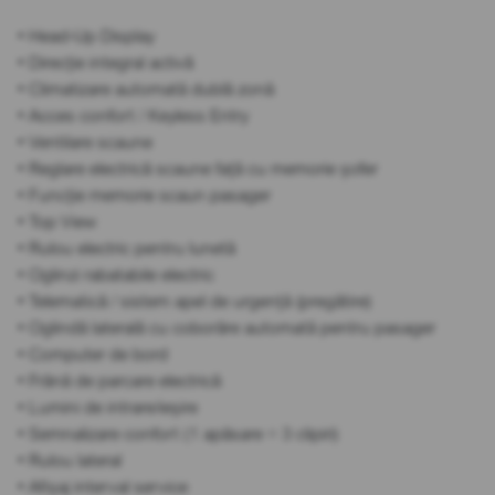
• Head-Up Display
• Direcție integral activă
• Climatizare automată dublă zonă
• Acces confort / Keyless Entry
• Ventilare scaune
• Reglare electrică scaune față cu memorie șofer
• Funcție memorie scaun pasager
• Top View
• Rulou electric pentru lunetă
• Oglinzi rabatabile electric
• Telematică / sistem apel de urgență (pregătire)
• Oglindă laterală cu coborâre automată pentru pasager
• Computer de bord
• Frână de parcare electrică
• Lumini de intrare/ieșire
• Semnalizare confort (1 apăsare = 3 clipiri)
• Rulou lateral
• Afișaj interval service