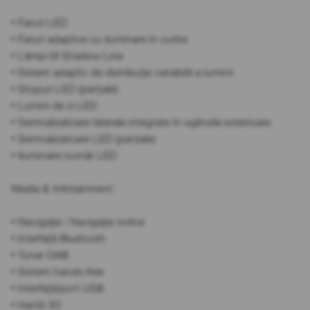
• Faruri LED
• Faruri adaptive cu iluminare în curbe
• Lămpi M Shadow Line
• Sistem adaptiv de distribuție variabilă a luminii
• Stopuri LED (parțiale)
• Lumini de zi LED
• Semnalizatoare laterale integrate în oglinzile exterioare
• Semnalizatoare LED (parțiale)
• Iluminare număr LED
Media & Infotainment:
• Navigație / Navigație online
• Interfață Bluetooth
• Tuner DAB
• Sistem hands-free
• Interfață/port USB
• Hartă 3D