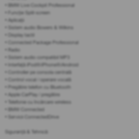
• BMW Live Cockpit Professional
• Funcție Split-screen
• Aplicații
• Sistem audio Bowers & Wilkins
• Display tactil
• Connected Package Professional
• Radio
• Sistem audio compatibil MP3
• Interfață iPod®/iPhone®/Android
• Controller pe consola centrală
• Control vocal / operare vocală
• Pregătire telefon cu Bluetooth
• Apple CarPlay / pregătire
• Telefonie cu încărcare wireless
• BMW Connected
• Servicii ConnectedDrive
Siguranță & Tehnică: