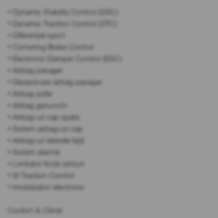
• Dynamic Stability Control (DSC)
• Dynamic Traction Control (DTC)
• Diferențial sport
• Cornering Brake Control
• Electronic Damper Control (EDC)
• Airbag pasager
• Dezactivare airbag pasager
• Airbag șofer
• Airbag genunchi
• Airbag-uri cap spate
• Sistem airbag-uri cap
• Airbag-uri laterale față
• Sistem alarmă
• Limitator forță centuri
• M Traction Control
• Imobilizator electronic
Confort & Climă: