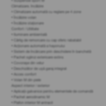
• Suspensie sport M
Climatizare, încălzire
• Climatizare automată cu reglare pe 4 zone
• Încălzire volan
• Încălzire staționare
Confort / Utilitate
• Iluminare ambientală
• Cârlig de remorcare cu cap sferic rabatabil
• Acționare automată a hayonului
• Sistem de încărcare prin deschidere în banchetă
• Pachet oglinzi exterioare extins
• Covorașe din velur
• Deschizător de ușă garaj integrat
• Acces confort
• Volan M din piele
Aspect interior / exterior
• Aplicații galvanice pentru elementele de comandă
• Pachet aerodinamic M
• Plafon interior M antracit