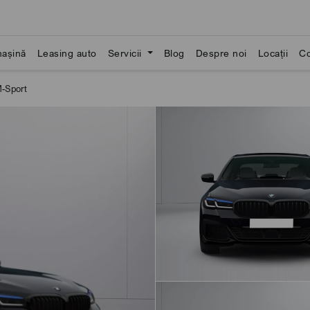
așină
Leasing auto
Servicii
Blog
Despre noi
Locații
Co
-Sport