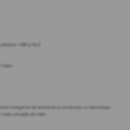
 Jetblack / MB și NLE
t negru
me inteligente de asistență la conducere cu tehnologie
oate situațiile de trafic