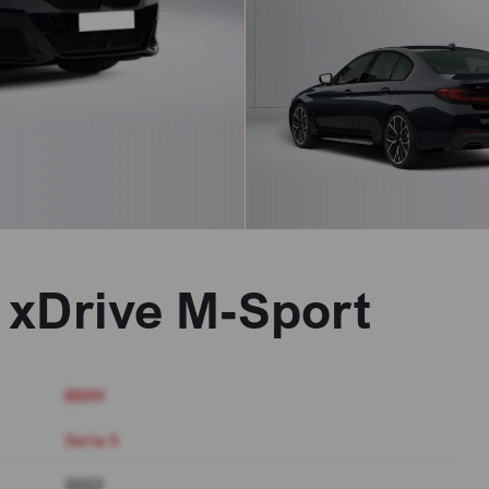
 xDrive M-Sport
BMW
Seria 5
2022