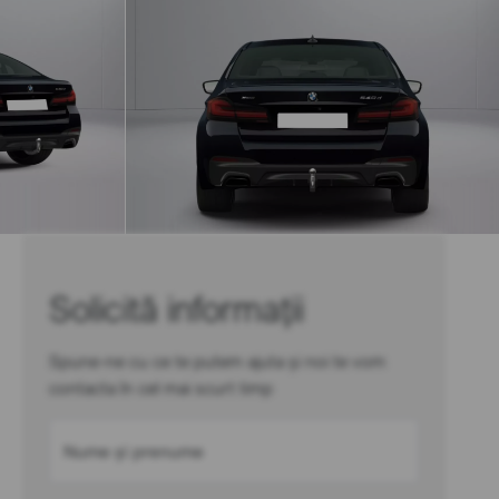
Solicită informații
Spune-ne cu ce te putem ajuta și noi te vom
contacta în cel mai scurt timp
Nume și prenume