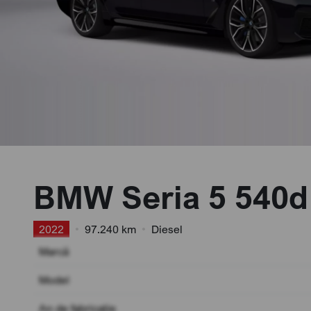
BMW Seria 5 540d
2022
•
97.240 km
•
Diesel
Marcă
Model
An de fabricație