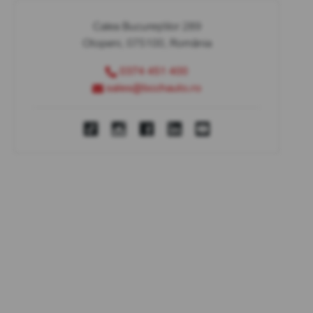
Calea Bucureștilor 289
Otopeni, 075100, România
0374 451 400
sales@bcchauto.ro