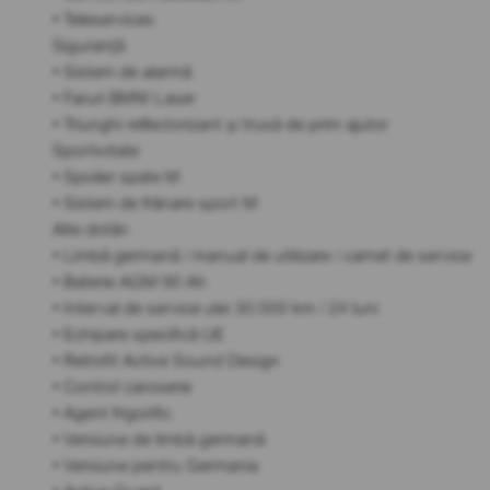
• Teleservices
Siguranță
• Sistem de alarmă
• Faruri BMW Laser
• Triunghi reflectorizant și trusă de prim ajutor
Sportivitate
• Spoiler spate M
• Sistem de frânare sport M
Alte dotări
• Limbă germană / manual de utilizare / carnet de service
• Baterie AGM 90 Ah
• Interval de service ulei 30.000 km / 24 luni
• Echipare specifică UE
• Retrofit Active Sound Design
• Control caroserie
• Agent frigorific
• Versiune de limbă germană
• Versiune pentru Germania