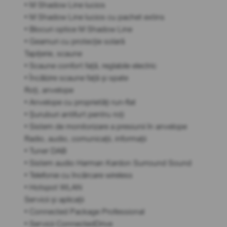
• M Shadow Line lucios
• M Shadow Line lucios cu pachet extins
• Blocuri optice M Shadow Line
• Geamuri cu protecție solară
Tapițerie, scaune
• Scaune confort față, reglabile electric
• Încălzire scaune față și spate
Roți, anvelope
• Anvelope cu proprietăți run-flat
• Șuruburi antifurt pentru roți
• Sistem de monitorizare a presiunii în anvelope
Radio, audio, comunicații, informații
• Tuner DAB
• Sistem audio Harman Kardon Surround Sound
• Telefonie cu încărcare wireless
• Hotspot WLAN
Servicii și aplicații
• Connected Package Professional
• Servicii ConnectedDrive