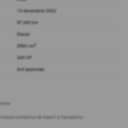
13 decembrie 2022
97.240 km
Diesel
3
2993 cm
340 CP
4x4 (automat)
partener.
t incluse comisionul de import și transportul.