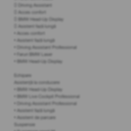
 Driving Assistant
 Acces confort
 BMW Head-Up Display
 Asistent fază lungă
• Acces confort
• Asistent fază lungă
• Driving Assistant Professional
• Faruri BMW Laser
• BMW Head-Up Display
Echipare
Asistență la conducere
• BMW Head-Up Display
• BMW Live Cockpit Professional
• Driving Assistant Professional
• Asistent fază lungă
• Asistent de parcare
Suspensie