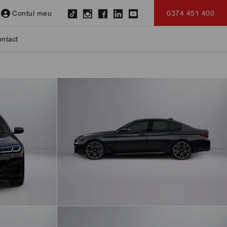
Contul meu
0374 451 400
ntact