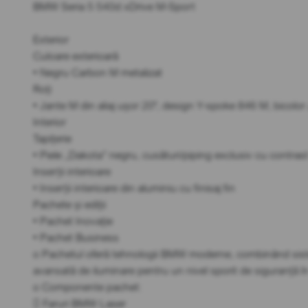
BMW Seria 5 540d xDrive M-Sport
Exterior
Culoare exterioară
• Negru Carbon M metalizat
Roți
• Jante M din aliaj ușor 20", design Y-spoke 846 M, bicolor
Interior
Tapițerie
• Piele „Dakota” negru, cusături/piping exclusiv cu contras
Inserții interioare
• Inserții interioare din aluminiu cu finisaj fin
Pachete și ediții
• Pachet Inovație
• Pachet Business
o Pachetul oferă tehnologii BMW moderne, combinând siste
avansată de iluminare pentru un nivel sporit de siguranță în t
o Componente pachet:
 Faruri BMW Laser