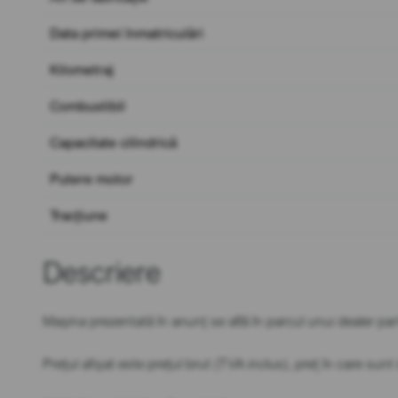
Data primei înmatriculări
Kilometraj
Combustibil
Capacitate cilindrică
Putere motor
Tracțiune
Descriere
Mașina prezentată în anunț se află în parcul unui dealer 
Prețul afișat este prețul brut (TVA inclus), preț în care sun