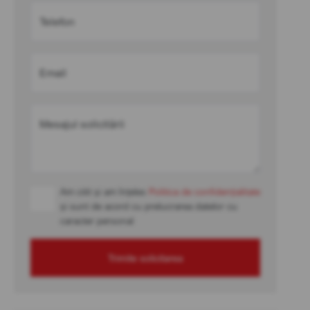
Telefon
Email
Mesajul solicitării
Am citit și am înțeles
Politica de confidențialitate
și sunt de acord cu prelucrarea datelor cu
caracter personal
Trimite solicitarea