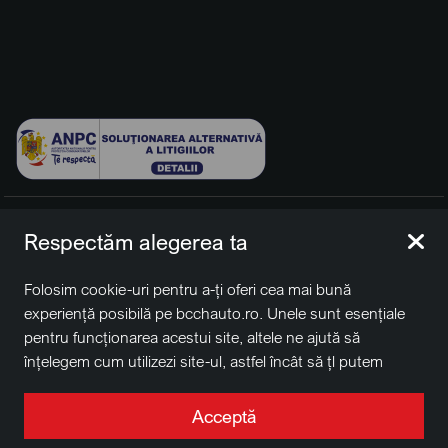
© 2026 BCCH Group Switzerland AG. Toate drepturile
Respectăm alegerea ta
rezervate.
Platfomă dezvoltată de Workleto.
Folosim cookie-uri pentru a-ți oferi cea mai bună
BCCH Auto Switzerland este o marcă a societății
BCCH
experiență posibilă pe bcchauto.ro. Unele sunt esențiale
Group Switzerland AG
pentru funcționarea acestui site, altele ne ajută să
Sediu social: David Business Center, Str. Erou Iancu Nicolae
înțelegem cum utilizezi site-ul, astfel încât să țl putem
nr. 29, Voluntari, Ilfov
îmbunătăți. De asemenea, este posibil să folosim cookie-
Nr. de înregistrare la Registrul Comerțului J2022004957230,
uri în scopuri de targetare. Apasă pe „Acceptă toate”
Acceptă
CUI RO41848769
pentru a continua așa cum este specificat, sau apasă pe