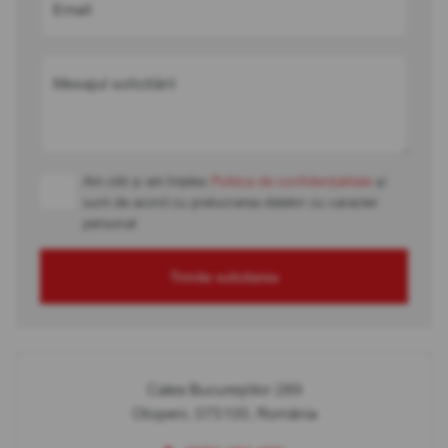
Email
Mesajul solicitării
Am citit și am înțeles
Politica de confidențialitate
și
sunt de acord cu prelucrarea datelor cu caracter
personal
Trimite solicitarea
Calea Bucureștilor 289
Otopeni, 075100, România