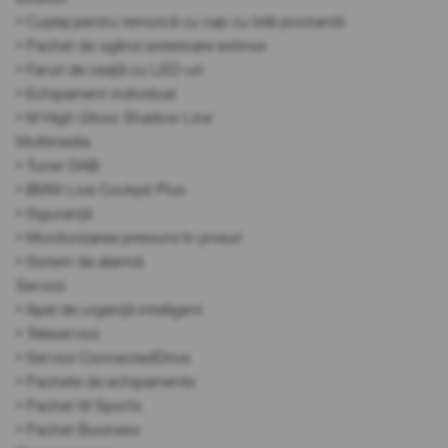
• Cuplaj pentru remorcă cu cap cu bilă pivotantă
• Pachet de oglinzi exterioare extinse
• Faruri de ceață cu LED-uri
• Echipament individual
• M High Gloss Shadow Line
Multimedia
• Tuner DAB
• BMW Live Cockpit Plus
• Siguranță
• Monitorizarea presiunii în pneuri
• Sistem de alarmă
Servicii
• Apel de urgență intelligent
• Teleservicii
• Servicii ConnectedDrive
• Pachete de echipamente
• Pachet M Sports
• Pachet Business