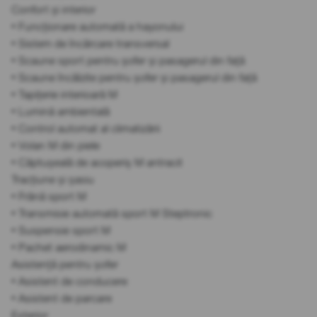
Confort și interior
• Funcționare automată a hayonului
• Sistem de încărcare transversal
• Scaune sport pentru șofer și pasagerul din față
• Scaune încălzite pentru șofer și pasagerul din față
• Tapițerie interioară M
• Lumină ambientală
• Control automat al climatizării
• Volan M din piele
• Căptușeală de acoperiș M antracit
Tracțiune și șasiu
• Frână sport M
• Transmisie automată sport M Steptronic
• Suspensie sport M
• Pachet aerodinamic M
Asistență pentru șofer
• Asistent de conducere
• Asistent de parcare
Exterior