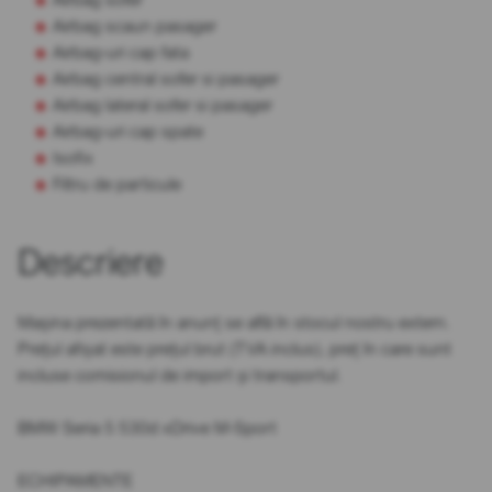
Airbag scaun pasager
Airbag-uri cap fata
Airbag central sofer si pasager
Airbag lateral sofer si pasager
Airbag-uri cap spate
Isofix
Filtru de particule
Descriere
Mașina prezentată în anunț se află în stocul nostru extern.
Prețul afișat este prețul brut (TVA inclus), preț în care sunt
incluse comisionul de import și transportul.
BMW Seria 5 530d xDrive M-Sport
ECHIPAMENTE