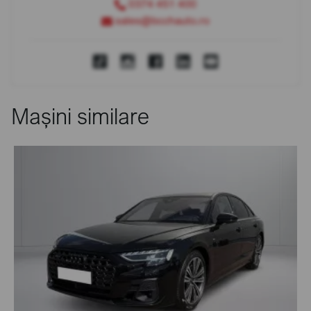
0374 451 400
sales@bcchauto.ro
Mașini similare