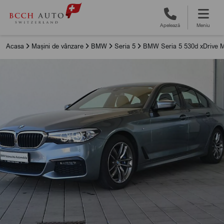
Apelează
Meniu
Acasa
Mașini de vânzare
BMW
Seria 5
BMW Seria 5 530d xDrive M