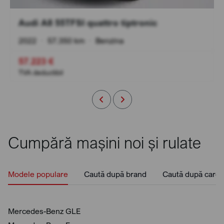
Audi A8 55TFSI quattro tiptronic
2022
•
57.350 km
•
Benzina
57.223 €
TVA deductibil
Cumpără mașini noi și rulate
Modele populare
Caută după brand
Caută după caros
Mercedes-Benz GLE