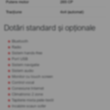
Putere motor
265 CP
Tracțiune
4x4 (automat)
Dotări standard și opționale
Bluetooth
Radio
Sistem hands-free
Port USB
Sistem navigatie
Sistem audio
Monitor cu touch screen
Control vocal
Conexiune Internet
Climatronic 2 zone
Tapiterie mixta piele-textil
Incalzire scaun sofer