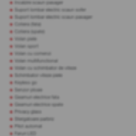
Incalzire scaun pasager
Suport lombar electric scaun sofer
Suport lombar electric scaun pasager
Cotiera (fata)
Cotiera (spate)
Volan piele
Volan sport
Volan cu comenzi
Volan multifunctional
Volan cu schimbator de viteze
Schimbator viteze piele
Keyless go
Senzor ploaie
Geamuri electrice fata
Geamuri electrice spate
Privacy glass
Stergatoare parbriz
Pilot automat
Faruri LED