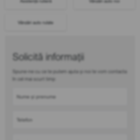
Asistență rutieră
Vânzări auto noi
Vânzări auto rulate
Solicită informații
Spune-ne cu ce te putem ajuta și noi te vom contacta
în cel mai scurt timp
Nume și prenume
Telefon