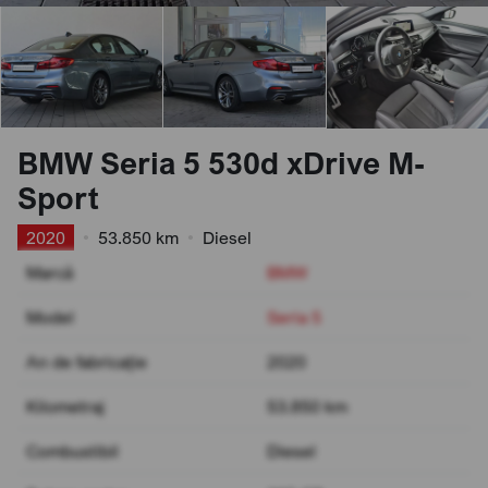
BMW Seria 5 530d xDrive M-
Sport
2020
•
53.850 km
•
Diesel
Marcă
BMW
Model
Seria 5
An de fabricație
2020
Kilometraj
53.850 km
Combustibil
Diesel