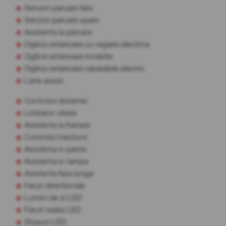
Senzori parcare fata
Senzori parcare spate
Asistenta la parcare
Oglinzi exterioare cu reglare electrica
Oglinzi exterioare incalzite
Oglinzi exterioare rabatabile electric
Lane assist
Controlul distantei
Limitator viteza
Asistenta la franare
Controlul tractiunii
Asistenta in panta
Asistenta in rampa
Asistenta faza lunga
Faruri directionale
Lumini de zi LED
Faruri ceata LED
Stopuri LED