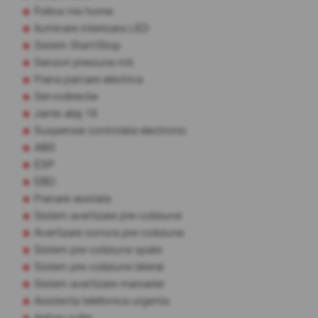
Follow me home
Iluminare interioara LED
Sistem Start/Stop
Senzori presiune roti
Frana parcare electrica
Servodirectie
Jante aliaj 18
Suspensie controlata electronic
ABS
ESP
EBD
Franare asistata
Sistem avertizare pre-coliziune
Avertizare sonora pre-coliziune
Sistem pre-coliziune spate
Sistem pre-coliziune lateral
Sistem avertizare marsarier
Asistenta telefonica urgenta
Airbag sofer