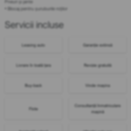
Pneuri și jante
• Blocaj pentru șuruburile roților
Servicii incluse
Leasing auto
Garanție extinsă
Livrare în toată țara
Revizie gratuită
Buy-back
Vinde mașina
Consultanță înmatriculare
Flote
mașină