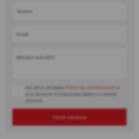
Telefon
Email
Mesajul solicitării
Am citit și am înțeles
Politica de confidențialitate
și
sunt de acord cu prelucrarea datelor cu caracter
personal
Trimite solicitarea