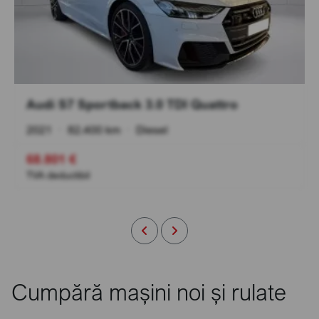
Audi S7 Sportback 3.0 TDI Quattro
2021
•
82.400 km
•
Diesel
68.801 €
TVA deductibil
Cumpără mașini noi și rulate