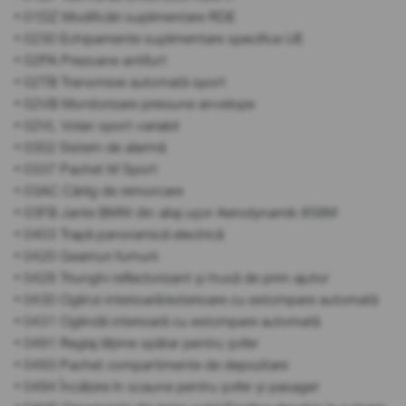
• 01DZ Modificări suplimentare RDE
• 0230 Echipamente suplimentare specifice UE
• 02PA Prezoane antifurt
• 02TB Transmisie automată sport
• 02VB Monitorizare presiune anvelope
• 02VL Volan sport variabil
• 0302 Sistem de alarmă
• 0337 Pachet M Sport
• 03AC Cârlig de remorcare
• 03FB Jante BMW din aliaj ușor Aerodynamik 858M
• 0403 Trapă panoramică electrică
• 0420 Geamuri fumurii
• 0428 Triunghi reflectorizant și trusă de prim ajutor
• 0430 Oglinzi interioară/exterioare cu estompare automată
• 0431 Oglindă interioară cu estompare automată
• 0491 Reglaj lățime spătar pentru șofer
• 0493 Pachet compartimente de depozitare
• 0494 Încălzire în scaune pentru șofer și pasager