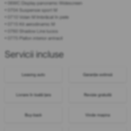
• 06WC Display panoramic Widescreen
• 0704 Suspensie sport M
• 0710 Volan M îmbrăcat în piele
• 0715 Kit aerodinamic M
• 0760 Shadow Line lucios
• 0775 Plafon interior antracit
Servicii incluse
Leasing auto
Garanție extinsă
Livrare în toată țara
Revizie gratuită
Buy-back
Vinde mașina