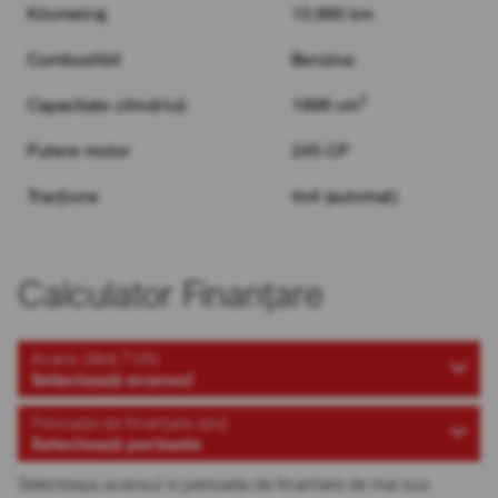
Kilometraj
10.990 km
Combustibil
Benzina
3
Capacitate cilindrică
1998 cm
Putere motor
245 CP
Tracțiune
4x4 (automat)
Calculator Finanțare
Avans (fără TVA)
Selectează avansul
Perioada de finanțare (ani)
Selectează perioada
Selecteaza avansul si perioada de finantare de mai sus