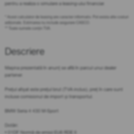
pentru a realiza o simulare a leasing-ului financiar.
* Acest calculator de leasing are caracter informativ. Pot exista alte costuri
adiționale. Estimarea nu include asigurare CASCO.
** Toate sumele conțin TVA.
Descriere
Mașina prezentată în anunț se află în parcul unui dealer
partener.
Prețul afișat este prețul brut (TVA inclus), preț în care sunt
incluse comisionul de import și transportul.
BMW Seria 4 430 M-Sport
Dotări:
• 01DF Normă de emisii EU6 RDE II