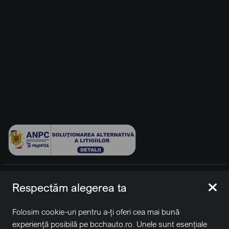
© 2026 BCCH Group Switzerland AG. Toate drepturile
Respectăm alegerea ta
rezervate.
Platfomă dezvoltată de Workleto.
Folosim cookie-uri pentru a-ți oferi cea mai bună
BCCH Auto Switzerland este o marcă a societății
BCCH
experiență posibilă pe bcchauto.ro. Unele sunt esențiale