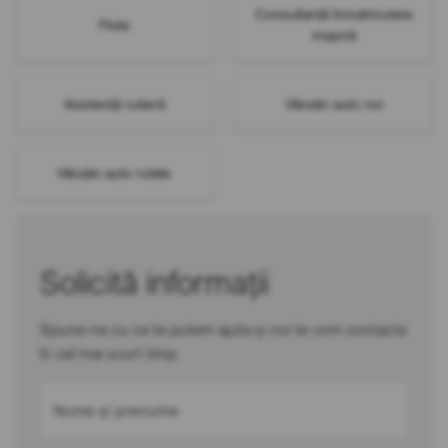
Consultanță înmatriculare
Flote
mașină
Asistență rutieră
Vânzări auto noi
Vânzări auto rulate
Solicită informații
Spune-ne cu ce te putem ajuta și noi te vom contacta
în cel mai scurt timp
Nume și prenume