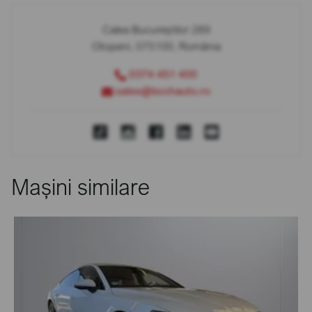
Calea Bucureștilor 289
Otopeni, 075100, România
0374 451 400
sales@bcchauto.ro
Mașini similare