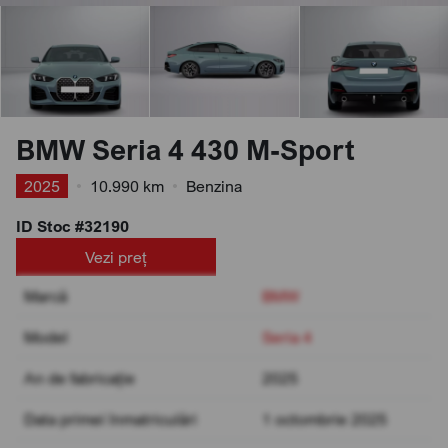
BMW Seria 4 430 M-Sport
2025
•
10.990 km
•
Benzina
ID Stoc #32190
Vezi preț
Marcă
BMW
Model
Seria 4
An de fabricație
2025
Data primei înmatriculări
1 octombrie 2025