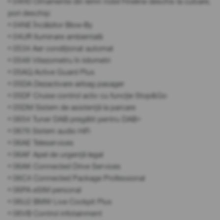
• 04H0 Ornamente din lemn nobil Fineline deschis la culoare,
pori deschiși
• 04NE Încălzitor Blow-By
• 04UR Iluminare ambientală
• 0534 Aer condiționat automat
• 0548 Vitezometru în kilometri
• 05AQ Active Guard Plus
• 05DA Dezactivare airbag pasager
• 05DF Cruise control activ cu funcție Stop&Go
• 05DM Sistem de asistență la parcare
• 0654 Tuner DAB pregătit pentru DAB+
• 0676 Sistem audio HiFi
• 06AE Teleservices
• 06AF Apel de urgență legal
• 06AK Connected Drive Services
• 06C4 Connected Package Professional
• 06PA eSIM personal
• 06U2 BMW Live Cockpit Plus
• 06VB Control infotainment