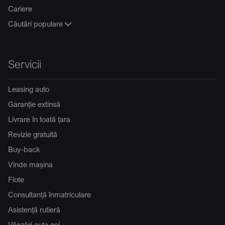
Cariere
Căutări populare
Servicii
Leasing auto
Garanție extinsă
Livrare în toată țara
Revizie gratuită
Buy-back
Vinde mașina
Flote
Consultanță înmatriculare
Asistență rutieră
Vânzări auto noi