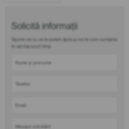
Solicită informații
Spune-ne cu ce te putem ajuta și noi te vom contacta
în cel mai scurt timp
Nume și prenume
Telefon
Email
Mesajul solicitării