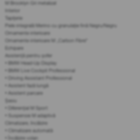
M Brooklyn Gri metalizat
Interior
Tapițerie
Piele integrală Merino cu granulație fină Negru/Negru
Ornamente interioare
Ornamente interioare M „Carbon Fibre”
Echipare
Asistență pentru șofer
• BMW Head-Up Display
• BMW Live Cockpit Professional
• Driving Assistant Professional
• Asistent fază lungă
• Asistent parcare
Șasiu
• Diferențial M Sport
• Suspensie M adaptivă
Climatizare, încălzire
• Climatizare automată
• Încălzire volan