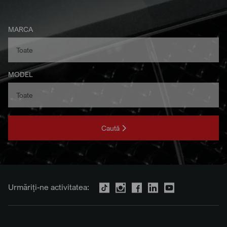
MARCA
MODEL
Caută
Urmăriți-ne activitatea: