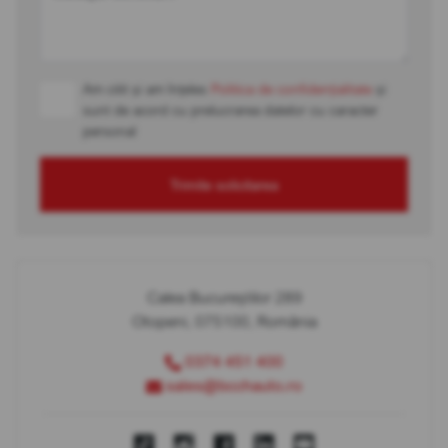
Am citit și am înțeles
Politica de confidențialitate
și
sunt de acord cu prelucrarea datelor cu caracter
personal
Trimite solicitarea
Calea Bucureștilor 289
Otopeni, 075100, România
0374 451 400
sales@bcchauto.ro