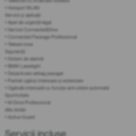
• Telefonie cu încărcare wireless
• Hotspot WLAN
Servicii și aplicații
• Apel de urgență legal
• Servicii ConnectedDrive
• Connected Package Professional
• Teleservices
Siguranță
• Sistem de alarmă
• BMW Laserlight
• Dezactivare airbag pasager
• Pachet oglinzi interioare și exterioare
• Oglindă interioară cu funcție anti-orbire automată
Sportivitate
• M Drive Professional
Alte dotări
• Active Guard
Servicii incluse