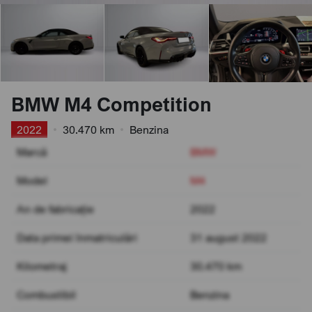
BMW M4 Competition
2022
•
30.470 km
•
Benzina
Marcă
BMW
Model
M4
An de fabricație
2022
Data primei înmatriculări
31 august 2022
Kilometraj
30.470 km
Combustibil
Benzina