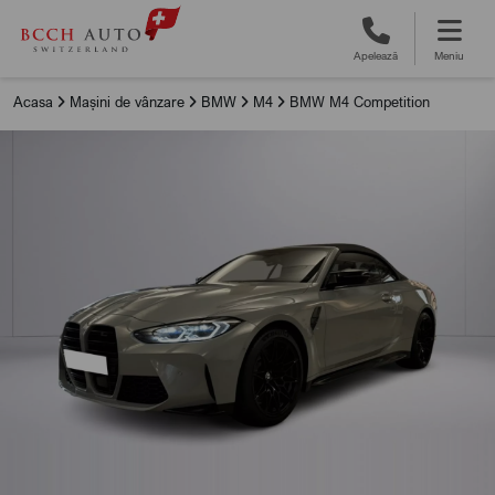
Apelează
Meniu
Acasa
Mașini de vânzare
BMW
M4
BMW M4 Competition