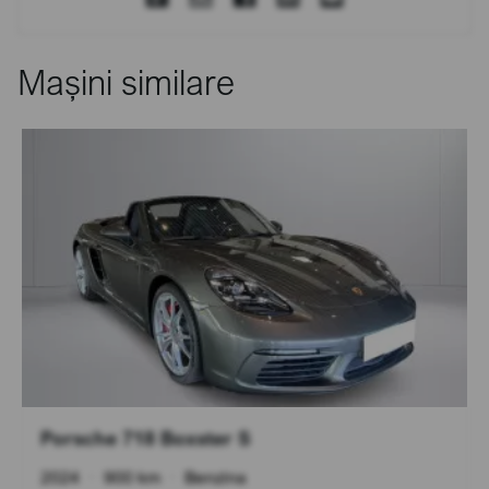
Mașini similare
Porsche 718 Boxster S
2024
•
900 km
•
Benzina