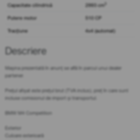
3
Capacitate cilindrică
2993 cm
Putere motor
510 CP
Tracțiune
4x4 (automat)
Descriere
Mașina prezentată în anunț se află în parcul unui dealer
partener.
Prețul afișat este prețul brut (TVA inclus), preț în care sunt
incluse comisionul de import și transportul.
BMW M4 Competition
Exterior
Culoare exterioară