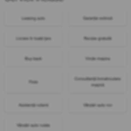
Leasing auto
Garanție extinsă
Livrare în toată țara
Revizie gratuită
Buy-back
Vinde mașina
Consultanță înmatriculare
Flote
mașină
Asistență rutieră
Vânzări auto noi
Vânzări auto rulate