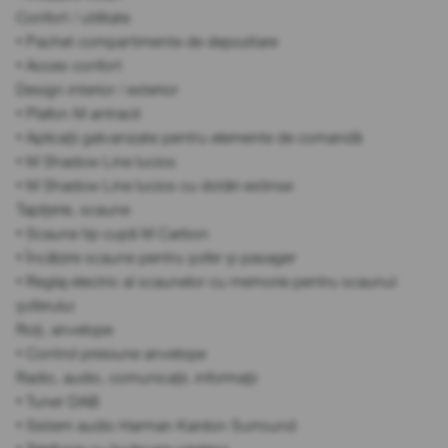
Confort / utilitate
• Pachet compartimente de depozitare
• Acces confort
Design interior / exterior
• Plafon M antracit
• Aplicații galvanizate pentru elemente de comandă
• M Shadow Line lucios
• M Shadow Line lucios cu dotări extinse
Tapițerie, scaune
• Scaune tip cupă M Carbon
• Încălzire scaune pentru șofer și pasager
• Reglaj electric al scaunelor cu memorie pentru scaunul
șoferului
Roți, anvelope
• Control presiune anvelope
Radio, audio, comunicații, informații
• Tuner DAB
• Sistem audio Harman Kardon Surround