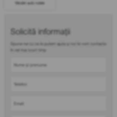
Vânzări auto rulate
Solicită informații
Spune-ne cu ce te putem ajuta și noi te vom contacta
în cel mai scurt timp
Nume și prenume
Telefon
Email