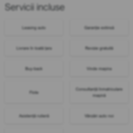
Servicii incluse
Leasing auto
Garanție extinsă
Livrare în toată țara
Revizie gratuită
Buy-back
Vinde mașina
Consultanță înmatriculare
Flote
mașină
Asistență rutieră
Vânzări auto noi