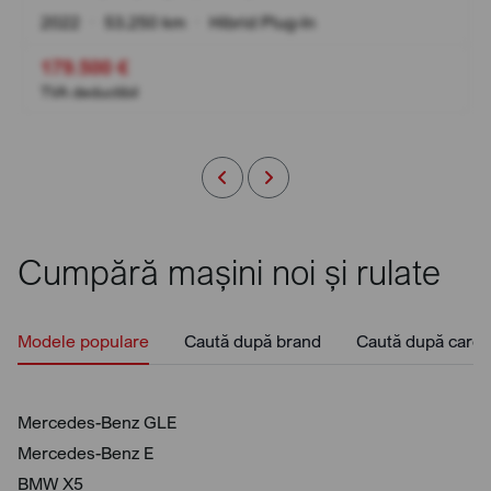
2022
•
53.250 km
•
Hibrid Plug-In
179.500 €
TVA deductibil
Cumpără mașini noi și rulate
Modele populare
Caută după brand
Caută după caros
Mercedes-Benz GLE
Mercedes-Benz E
BMW X5