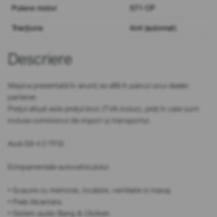
Putere motor
571 CP
Tracțiune
4x4 (automat)
Descriere
Mașina prezentată în anunț se află în parcul unui dealer
partener.
Prețul afișat este prețul brut (TVA inclus), preț în care sunt
incluse comisionul de import și transportul.
Audi S8 4.0 TFSI
Echipamentele autovehiculului:
• Scaune cu memorie, incalzire, ventilatie si masaj
• Piele Alcantara
• Sistem audio Bang & Olufsen