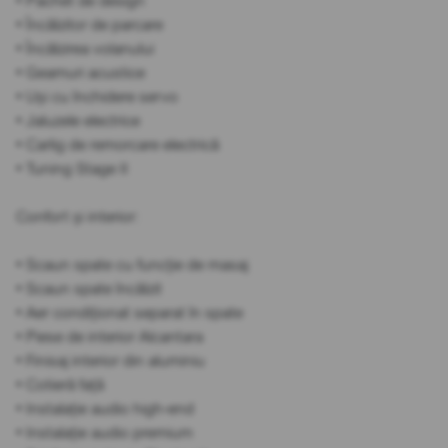
• Pachet de design
• Încălzitor de parcare
• Încălzirea volanului
• Geamuri acustice
• Uși cu închidere servo
• Jaluzele electrice
• Carlig de remorcare electrică
• Tuning Stage II
Confort și interior:
• Scaun spate cu funcție de masaj
• Scaun spate încălzit
• Aer condiționat separat în spate
• Piese de interior Alcantara
• Finisaj interior din aluminiu
• Cotieră față
• Instalație audio high-end
• Instalație audio premium