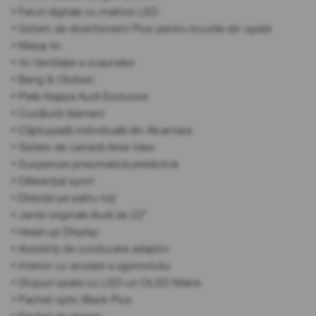
• Faruri digitale cu matrice LED
• Sistem de divertisment Plus pentru locurile din spate
• Masaj 4x
• 4x Ventilație a scaunelor
• Bang & Olufsen
• Piele Nappa Audi Exclusive
• Cusătură diamant
• Căptușeală individuală din Alcantara
• Sistem de cameră Area View
• Suspensie pneumatică predictivă
• Diferențial sport
• Direcție pe patru roți
• Jante originale Audi de 22"
• Head-up DIsplay
• Asistenți de conducere adaptivi
• Interior cu anulare a zgomotului
• Stopuri spate cu LED-uri OLED Matrix
• Pachet optic Black Plus