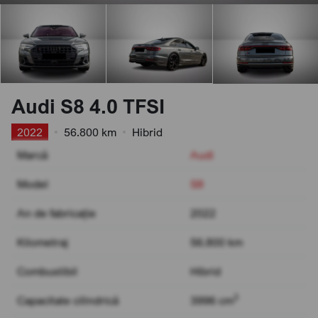
Audi S8 4.0 TFSI
2022
•
56.800 km
•
Hibrid
Marcă
Audi
Model
S8
An de fabricație
2022
Kilometraj
56.800 km
Combustibil
Hibrid
3
Capacitate cilindrică
3996 cm