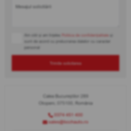
Mesajul solicitării
Am citit și am înțeles
Politica de confidențialitate
și
sunt de acord cu prelucrarea datelor cu caracter
personal
Trimite solicitarea
Calea Bucureștilor 289
Otopeni, 075100, România
0374 451 400
sales@bcchauto.ro