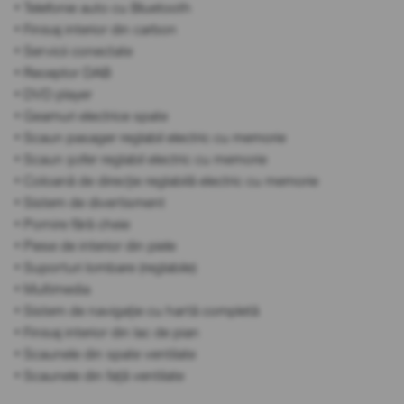
• Telefonie auto cu Bluetooth
• Finisaj interior din carbon
• Servicii conectate
• Receptor DAB
• DVD player
• Geamuri electrice spate
• Scaun pasager reglabil electric cu memorie
• Scaun șofer reglabil electric cu memorie
• Coloană de direcție reglabilă electric cu memorie
• Sistem de divertisment
• Pornire fără cheie
• Piese de interior din piele
• Suporturi lombare (reglabile)
• Multimedia
• Sistem de navigație cu hartă completă
• Finisaj interior din lac de pian
• Scaunele din spate ventilate
• Scaunele din față ventilate