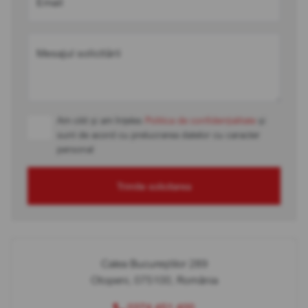
Email
Mesajul solicitării
Am citit și am înțeles
Politica de confidențialitate
și
sunt de acord cu prelucrarea datelor cu caracter
personal
Trimite solicitarea
Calea Bucureștilor 289
Otopeni, 075100, România
0374 451 400