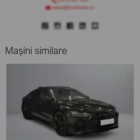
sales@bcchauto.ro
Mașini similare