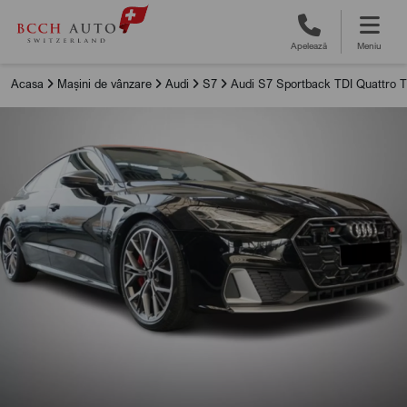
Apelează
Meniu
Acasa
Mașini de vânzare
Audi
S7
Audi S7 Sportback TDI Quattro Ti