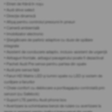
• Etrieri de frână în roșu
• Audi drive select
• Direcție dinamică
• Afișaj pentru controlul presiunii în pneuri
• Cameră ambientală
• Imobilizator electronic
• Ștergătoare de parbriz adaptive cu duze de spălare
integrate
• Asistent de conducere adaptiv, inclusiv asistent de urgență
• Airbaguri frontale, airbagul pasagerului poate fi dezactivat
• Pachet Audi Pre sense pentru partea din spate
• Audi pre sense față
• Faruri HD Matrix LED și lumini spate cu LED și sistem de
curățare a farurilor
• Cheie confort cu deblocare a portbagajului controlată prin
senzori (cu Safelock)
• Suport LTE pentru Audi phone box
• Avertizare la schimbarea benzii de rulare cu avertizare la
ieșire și asistent pentru traficul transversal din spate