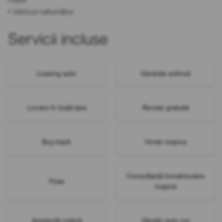
• Vehicul nefumător
Servicii incluse
Leasing auto
Garanție extinsă
Livrare în toată țara
Revizie gratuită
Buy-back
Vinde mașina
Consultanță înmatriculare
Flote
mașină
Asistență rutieră
Vânzări auto noi