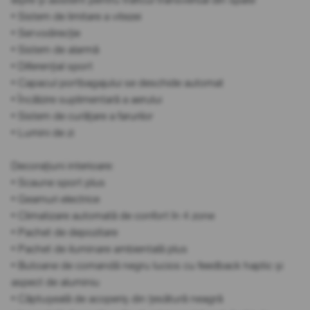
• Sistem de limitare a vitezei
• Servodirecție
• Sistem de alarmă
• Diferențial sport
• Capacul portbagajului se deschide automat
• Încălzire suplimentară a aerului
• Sistem de curățare a farurilor
• Lumini de zi
Decorațiuni interioare:
• Scaune sport plus
• Geamuri electrice
• Climatizare automată de confort în 4 zone
• Pachet de depozitare
• Pachet de iluminare ambientală plus
• Butoane de comandă negru lucios cu feedback haptic și
aspect de aluminiu
• Căptușeală de acoperiș din țesătură neagră