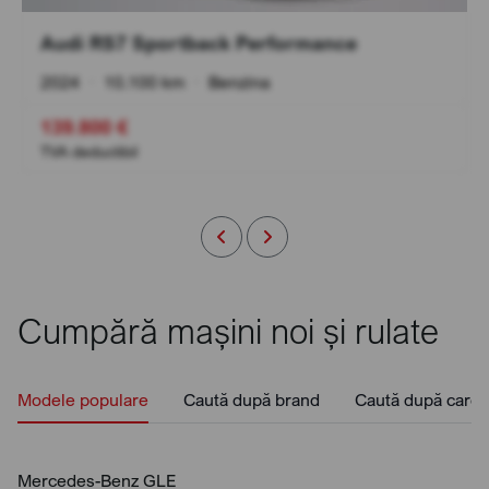
Audi RS7 Sportback Performance
2024
•
10.100 km
•
Benzina
139.800 €
TVA deductibil
Cumpără mașini noi și rulate
Modele populare
Caută după brand
Caută după caros
Mercedes-Benz GLE