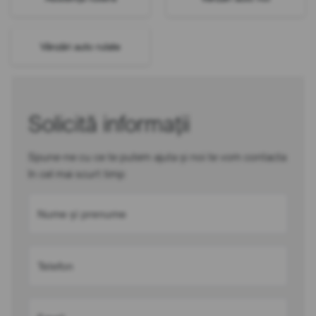
Vânzări auto rulate
Solicită informații
Spune-ne cu ce te putem ajuta și noi te vom contacta
în cel mai scurt timp
Nume și prenume
Telefon