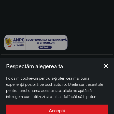
© 2026 BCCH Group Switzerland AG. Toate drepturile
Respectăm alegerea ta
rezervate.
Platfomă dezvoltată de Workleto.
Folosim cookie-uri pentru a-ți oferi cea mai bună
BCCH Auto Switzerland este o marcă a societății
BCCH
experiență posibilă pe bcchauto.ro. Unele sunt esențiale
Group Switzerland AG
pentru funcționarea acestui site, altele ne ajută să
Sediu social: David Business Center, Str. Erou Iancu Nicolae
înțelegem cum utilizezi site-ul, astfel încât să țl putem
nr. 29, Voluntari, Ilfov
îmbunătăți. De asemenea, este posibil să folosim cookie-
Nr. de înregistrare la Registrul Comerțului J2022004957230,
uri în scopuri de targetare. Apasă pe „Acceptă toate”
Acceptă
CUI RO41848769