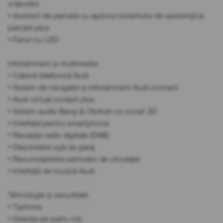
a farurilor
• Asistent de parcare cu ajutorul sistemului de asistență la
parcare plus
• Faruri cu LED
Infotainment și multimedia:
• Cabină telefonică Audi
• Sistem de navigație și infotainment Audi connect
• Audi virtual cockpit plus
• Sistem audio Bang & Olufsen cu sunet 3D
• Interfață pentru smartphone
• Recepție radio digitală (DAB)
• Deschidere ușă de garaj
• Recunoașterea semnelor de circulație
• Interfață de muzică Audi
Tehnologie și securitate:
• Tiptronic
• Direcție pe patru roți