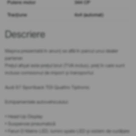
Putere motor
344 CP
Tracțiune
4x4 (automat)
Descriere
Mașina prezentată în anunț se află în parcul unui dealer
partener.
Prețul afișat este prețul brut (TVA inclus), preț în care sunt
incluse comisionul de import și transportul.
Audi S7 Sportback TDI Quattro Tiptronic
Echipamentele autovehiculului:
• Head-Up Display
• Suspensie pneumatică
• Faruri D Matrix LED, lumini spate LED și sistem de curățare