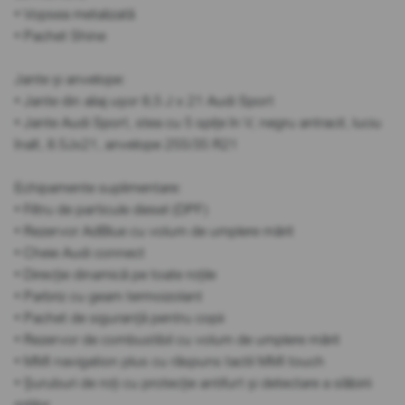
• Vopsea metalizată
• Pachet Shine
Jante și anvelope:
• Jante din aliaj ușor 8,5 J x 21 Audi Sport
• Jante Audi Sport, stea cu 5 spițe în V, negru antracit, luciu
înalt, 8.5Jx21, anvelope 255/35 R21
Echipamente suplimentare:
• Filtru de particule diesel (DPF)
• Rezervor AdBlue cu volum de umplere mărit
• Cheie Audi connect
• Direcție dinamică pe toate roțile
• Parbriz cu geam termoizolant
• Pachet de siguranță pentru copii
• Rezervor de combustibil cu volum de umplere mărit
• MMI navigation plus cu răspuns tactil MMI touch
• Șuruburi de roți cu protecție antifurt și detectare a slăbirii
roților