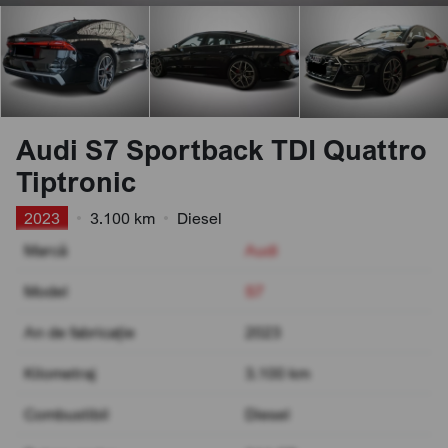
Audi S7 Sportback TDI Quattro
Tiptronic
2023
•
3.100 km
•
Diesel
Marcă
Audi
Model
S7
An de fabricație
2023
Kilometraj
3.100 km
Combustibil
Diesel