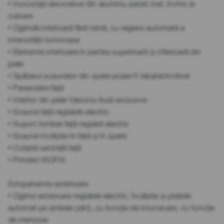
• Incrustații decorative din aluminiu periat mat, închis la
culoare
• Oglindă interioară fără ramă, cu reglare automată a
intensității luminoase
• Elemente interioare în partea superioară și inferioară din
piele
• Spătarul scaunelor din spate poate fi rabatat/inclinat
• Parasolare față
• Interior din piele Valcona Audi exclusive
• Scaune față reglabile electric
• Suport lombar față reglabil electric
• Scaune încălzite în față și în spate
• Cotieră centrală față
• Prinderi ISOFIX
Echipamente exterioare:
• Oglinzi exterioare reglabile electric, încălzite și pliabile
automat pe ambele părți, cu funcție de întunecare, cu funcție
de memorie