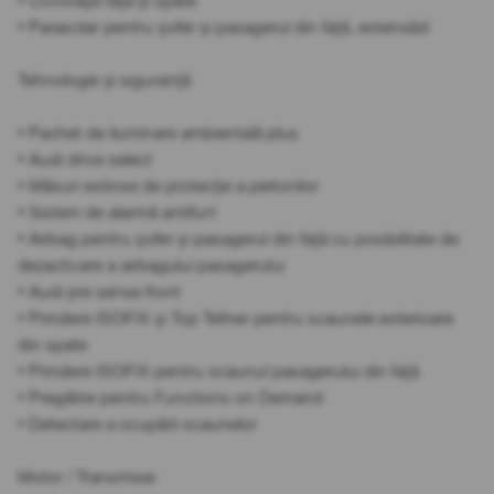
• Covorașe față și spate
• Parasolar pentru șofer și pasagerul din față, extensibil
Tehnologie și siguranță
• Pachet de iluminare ambientală plus
• Audi drive select
• Măsuri extinse de protecție a pietonilor
• Sistem de alarmă antifurt
• Airbag pentru șofer și pasagerul din față cu posibilitate de
dezactivare a airbagului pasagerului
• Audi pre sense front
• Prindere ISOFIX și Top Tether pentru scaunele exterioare
din spate
• Prindere ISOFIX pentru scaunul pasagerului din față
• Pregătire pentru Functions on Demand
• Detectare a ocupării scaunelor
Motor / Transmisie