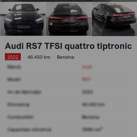
Audi RS7 TFSI quattro tiptronic
2022
•
46.450 km
•
Benzina
Marcă
Audi
Model
RS7
An de fabricație
2022
Kilometraj
46.450 km
Combustibil
Benzina
3
Capacitate cilindrică
3996 cm