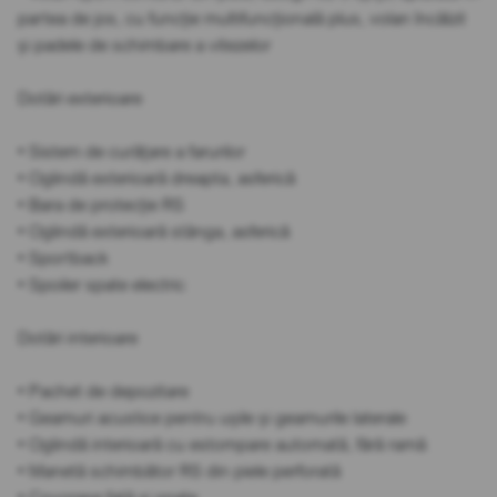
partea de jos, cu funcție multifuncțională plus, volan încălzit
și padele de schimbare a vitezelor
Dotări exterioare
• Sistem de curățare a farurilor
• Oglindă exterioară dreapta, asferică
• Bara de protecție RS
• Oglindă exterioară stânga, asferică
• Sportback
• Spoiler spate electric
Dotări interioare
• Pachet de depozitare
• Geamuri acustice pentru ușile și geamurile laterale
• Oglindă interioară cu estompare automată, fără ramă
• Manetă schimbător RS din piele perforată