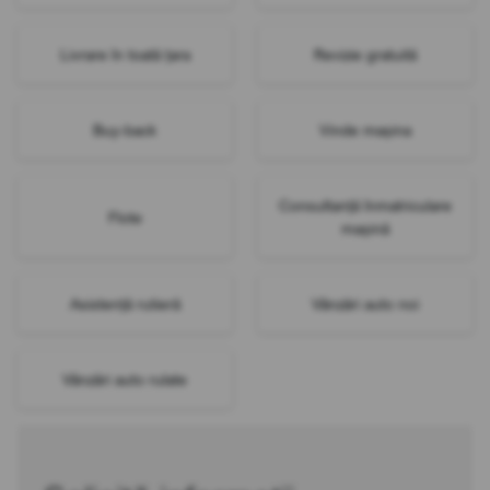
Livrare în toată țara
Revizie gratuită
Buy-back
Vinde mașina
Consultanță înmatriculare
Flote
mașină
Asistență rutieră
Vânzări auto noi
Vânzări auto rulate