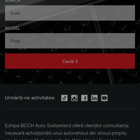
MARCA
MODEL
Caută
Urmăriți-ne activitatea:
Echipa BCCH Auto Switzerland oferă clienților consultanța
necesară achiziționării unui autovehicul din stocul propriu