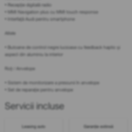
• Recepție digitală radio
• MMI Navigation plus cu MMI touch response
• Interfață Audi pentru smartphone
Altele
• Butoane de control negre lucioase cu feedback haptic și
aspect din aluminiu la interior
Roți / Anvelope
• Sistem de monitorizare a presiunii în anvelope
• Set de reparație pentru anvelope
Servicii incluse
Leasing auto
Garanție extinsă