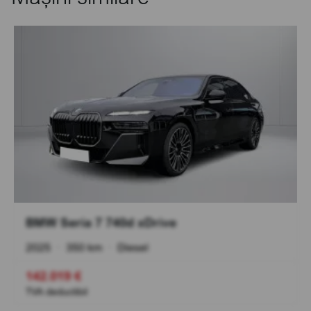
BMW Seria 7 740d xDrive
2025
•
350 km
•
Diesel
142.019 €
TVA deductibil