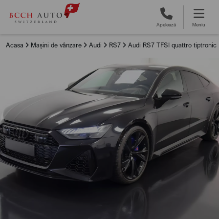
Apelează
Meniu
Acasa
Mașini de vânzare
Audi
RS7
Audi RS7 TFSI quattro tiptronic