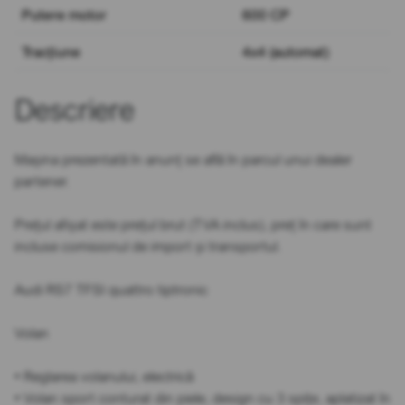
Putere motor
600 CP
Tracțiune
4x4 (automat)
Descriere
Mașina prezentată în anunț se află în parcul unui dealer
partener.
Prețul afișat este prețul brut (TVA inclus), preț în care sunt
incluse comisionul de import și transportul.
Audi RS7 TFSI quattro tiptronic
Volan
• Reglarea volanului, electrică
• Volan sport conturat din piele, design cu 3 spițe, aplatizat în