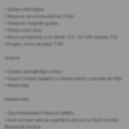
• Sistem mild-hybrid
• Rezervor de combustibil de 75 litri
• Tracțiune integrală quattro
• Sistem start-stop
• Motor pe benzină cu 8 cilindri, 4.0 / 441 kW, biturbo, FSI
omogen, motor de bază: T1M
Scaune
• Cotieră centrală față confort
• Suport lombar reglabil în 4 direcții pentru scaunele din față
• Tetiera față
Infotainment
• Top Infotainment Premium (MIB3)
• Audi connect apel de urgență & service cu Audi connect
Remote & Control