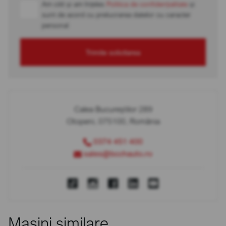
Am citit și am înțeles
Politica de confidențialitate
și
sunt de acord cu prelucrarea datelor cu caracter
personal
Trimite solicitarea
Calea Bucureștilor 289
Otopeni, 075100, România
0374 451 400
sales@bcchauto.ro
Mașini similare