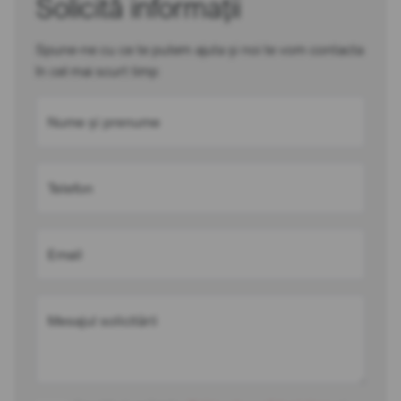
Solicită informații
Spune-ne cu ce te putem ajuta și noi te vom contacta
în cel mai scurt timp
Nume și prenume
Telefon
Email
Mesajul solicitării