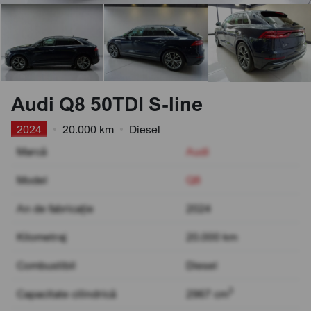
Audi Q8 50TDI S-line
2024
•
20.000 km
•
Diesel
Marcă
Audi
Model
Q8
An de fabricație
2024
Kilometraj
20.000 km
Combustibil
Diesel
3
Capacitate cilindrică
2967 cm