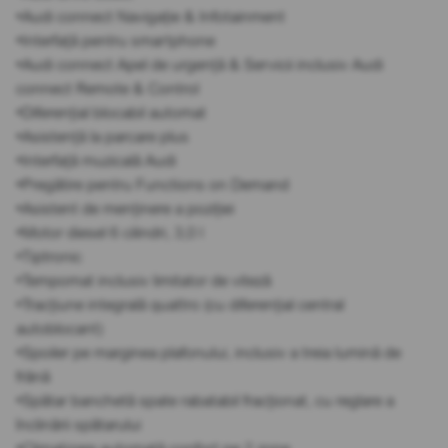
•Audi connect Navigație & Infotainment
•Interfață pentru smartphone
•Audi connect Apel de urgență & Servicii inclusiv Audi
connect Remote & Control
•Diferențial blocabil automat
•Asistență la parcare plus
•Interfață muzicală Audi
•Pregătire pentru Functions on Demand
•Asistent de menținere a poziției
•Motor diesel 6 cilindri, 3,0 l
•Tiptronic
•Tempomat inclusiv limitator de viteză
•Tracțiune integrală quattro (cu diferențial central
autoblocant)
•Spoiler pe marginea plafonului, inclusiv a treia lumină de
frână
•Spătar banchetă spate rabatabil fracționat, cu reglare a
înclinării spătarului