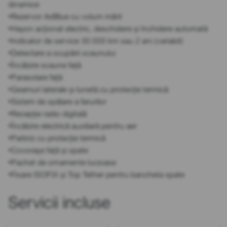
dinamice
•Rezervor AdBlue cu volum mărit
•Hayon acționat electric, deschidere și închidere automată
•Indicator de service 30.000 km sau 2 ani (variabil)
•Detectare a ocupării scaunului
•Încălzire scaune față
•Parasolare față
•Geamuri laterale și lunetă cu protecție termică
•Sistem de spălare a farurilor
•Recepție radio digitală
•Încălzire electrică auxiliară pentru aer
•Parbriz cu protecție termică
•Covorașe față și spate
•Pachet de ornamente lucioase
•Fixare ISOFIX și Top Tether pentru bancheta spate
Servicii incluse