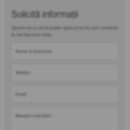
Solicită informații
Spune-ne cu ce te putem ajuta și noi te vom contacta
în cel mai scurt timp
Nume și prenume
Telefon
Email
Mesajul solicitării