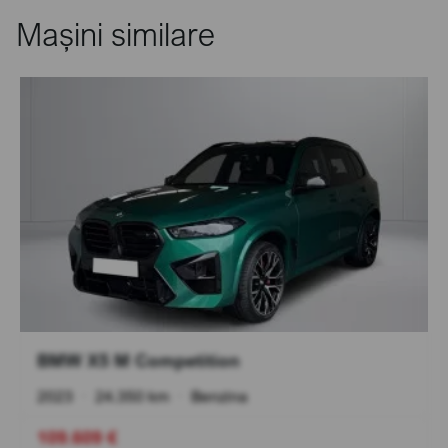
Mașini similare
BMW X5 M Competition
2023
•
24.350 km
•
Benzina
109.609 €