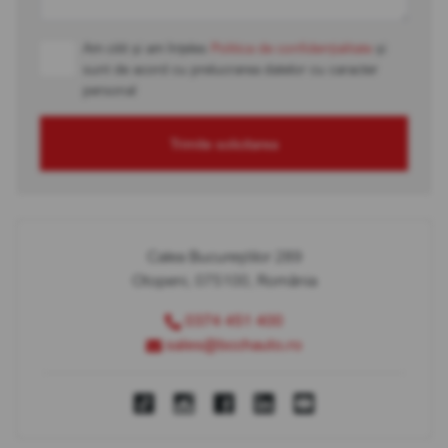
Am citit și am înțeles
Politica de confidențialitate
și
sunt de acord cu prelucrarea datelor cu caracter
personal
Trimite solicitarea
Calea Bucureștilor 289
Otopeni, 075100, România
0374 451 400
sales@bcchauto.ro