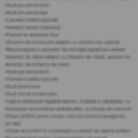
•Audi pre sense front
•Audi pre sense rear
•Cameră multifuncțională
•Asistent pentru intersecții
•Pachet de asistență Tour
•Asistent de conducere adaptiv cu asistent de urgență
•Recunoaștere a semnelor de circulație bazată pe cameră
•Asistent de viteză adaptiv cu limitator de viteză, asistent de
eficiență, de evitare și de virare
•Audi pre sense front
•Cameră multifuncțională
•Audi phone box
•Audi virtual cockpit plus
•Oglinzi exterioare reglabile electric, încălzite și rabatabile, cu
estompare automată pe ambele părți, cu funcție de memorie
•Fixare ISOFIX pentru scaun copil pe scaunul pasagerului
din față
•Cheie de confort în combinație cu sistem de alarmă antifurt