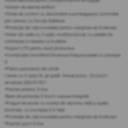
•Husă electrică pentru compartimentul de bagaje
•Sistem de alarmă antifurt
•Cheie de confort cu deschidere a portbagajului controlată
prin senzor, cu funcție Safelock
•Protecție din oțel inoxidabil pentru marginea de încărcare
•Volan din piele cu 3 spițe, multifuncțional, cu padele de
schimbare a vitezelor și încălzire
•Suport LTE pentru Audi phone box
•Combinație microfibră Dinamica Frequenz/piele cu ștanțare
S
•Plafon panoramic din sticlă
•Jante cu 5 spițe W, gri grafit, finisaj lucios, 10,0Jx21,
anvelope 285/45 R21
•Pachet exterior S line
•Bare de protecție S line în vopsea integrală
•Praguri de acces cu inserții din aluminiu față și spate,
iluminate, cu inscripția S în față
•Protecție din oțel inoxidabil pentru marginea de încărcare
•Pachet sport S line