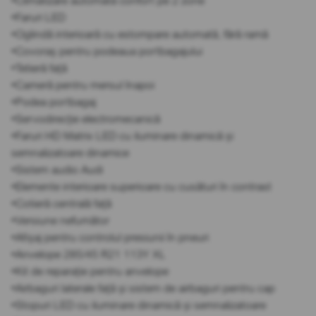
•Climatizare automată confort pe 2 zone
•Faruri LED
•Oglindă interioară cu estompare automată, fără ramă
•Covoraș pentru podeaua portbagajului
•Tetieră față
•Cameră pentru mersul înapoi
•Podea portbagaj
•Servodirecție electromecanică
•Faruri HD Matrix LED cu iluminare dinamică și
semnalizatoare dinamice
•Sistem audio Audi
•Elemente interioare superioare cu cusături în contrast
•Cotieră centrală față
•Versiune nefumător
•Afișaj pentru controlul presiunii în pneuri
•Anvelope 285/45 R21 113Y XL
•Kit de reparație pentru anvelope
•Airbaguri laterale față și sistem de airbaguri pentru cap
•Stopuri LED cu iluminare dinamică și semnalizatoare