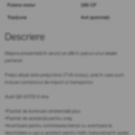
Putere motor
286 CP
Tracțiune
4x4 (automat)
Descriere
Mașina prezentată în anunț se află în parcul unui dealer
partener.
Prețul afișat este prețul brut (TVA inclus), preț în care sunt
incluse comisionul de import și transportul.
Audi Q8 50TDI S-line
•Pachet de iluminare ambientală plus
•Pachet de asistență pentru oraș
•Avertizare pentru schimbarea benzii cu avertizare la
deschidere a ușii și asistent pentru trafic transversal în spate