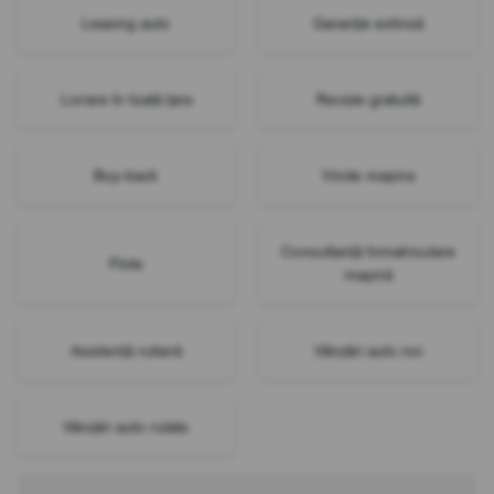
Leasing auto
Garanție extinsă
Livrare în toată țara
Revizie gratuită
Buy-back
Vinde mașina
Consultanță înmatriculare
Flote
mașină
Asistență rutieră
Vânzări auto noi
Vânzări auto rulate