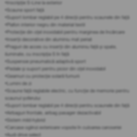
•Inscripție S-Line la exterior
•Scaune sport față
•Suport lombar reglabil pe 4 direcții pentru scaunele din față
•Plafon interior negru din material textil
•Protecție din oțel inoxidabil pentru marginea de încărcare
•Inserții decorative din aluminiu mat periat
•Praguri de acces cu inserții din aluminiu față și spate,
iluminate, cu inscripția S în față
•Suspensie pneumatică adaptivă sport
•Pedale și suport pentru picior din oțel inoxidabil
•Geamuri cu protecție solară fumurii
•Lumini de zi
•Scaune față reglabile electric, cu funcție de memorie pentru
scaunul șoferului
•Suport lombar reglabil pe 4 direcții pentru scaunele din față
•Airbaguri frontale, airbag pasager dezactivabil
•Sistem mild-hybrid
•Carcase oglinzi exterioare vopsite în culoarea caroseriei
•Audi drive select