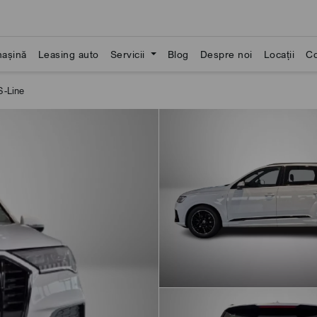
așină
Leasing auto
Servicii
Blog
Despre noi
Locații
Co
S-Line