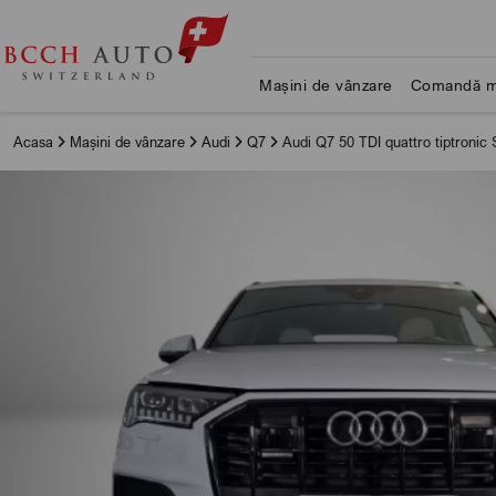
Mașini de vânzare
Comandă m
Acasa
Mașini de vânzare
Audi
Q7
Audi Q7 50 TDI quattro tiptronic 