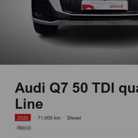
Audi Q7 50 TDI qua
Line
2020
•
71.000 km
•
Diesel
Marcă